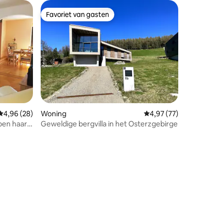
Favoriet van gasten
Favoriet van gasten
recensies
Gemiddelde beoordeling van 4,96 uit 5, 28 recensies
4,96 (28)
Woning
Gemiddelde beoordelin
4,97 (77)
pen haard
Geweldige bergvilla in het Osterzgebirge