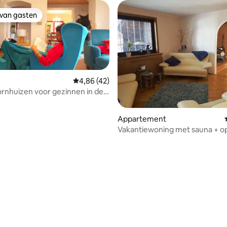
 van gasten
 van gasten
Gemiddelde beoordeling van 4,86 uit 5, 42 
4,86 (42)
ornhuizen voor gezinnen in de
uur
Appartement
Vakantiewoning met sauna + o
Montanreg. Erzgeb.
 van 4,96 uit 5, 48 recensies