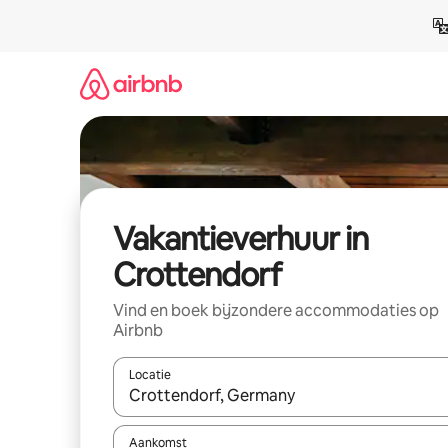
Ga
direct
naar
inhoud
Vakantieverhuur in
Crottendorf
Vind en boek bijzondere accommodaties op
Airbnb
Locatie
Wanneer er suggesties beschikbaar zijn, maak je 
Aankomst