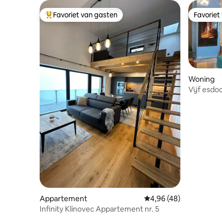
Favoriet van gasten
Favoriet
Topfavoriet van gasten
Favoriet
Woning
Vijf esdo
wilde nat
Appartement
Gemiddelde beoordeling
4,96 (48)
Infinity Klínovec Appartement nr. 5