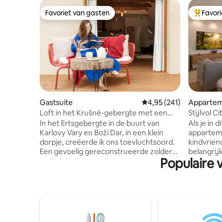
Favoriet van gasten
Favor
Favoriet van gasten
Topfavor
Gastsuite
Gemiddelde beoordeling 
4,95 (241)
Apparte
Loft in het Krušné-gebergte met een
Stijlvol 
badkuip
I Parking
In het Ertsgebergte in de buurt van
Als je in 
Karlovy Vary en Boží Dar, in een klein
apparteme
dorpje, creëerde ik ons toevluchtsoord.
kindvriende
Een gevoelig gereconstrueerde zolder
belangrijk
Populaire 
met uitzicht op de natuur en een
Bijvoorbe
bubbelbad op het terras (tegen betaling)
en bussta
en een thuisbioscoop. We lenen je graag
cashmachi
onze plek. De gehele ruimte, inclusief
op loopaf
het terras, is beschikbaar voor jou. We
voldoende
helpen je een reis te plannen en de
inchecken 
schoonheid van het Ertsgebergte te
is inclus