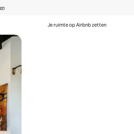
ven
Je ruimte op Airbnb zetten
ken of swipen.