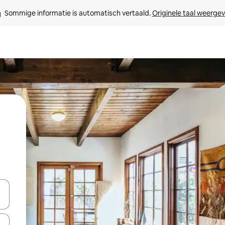
Sommige informatie is automatisch vertaald. 
Originele taal weerge
een keuze met je de pijltjestoetsen omhoog en omlaag, óf door te tik