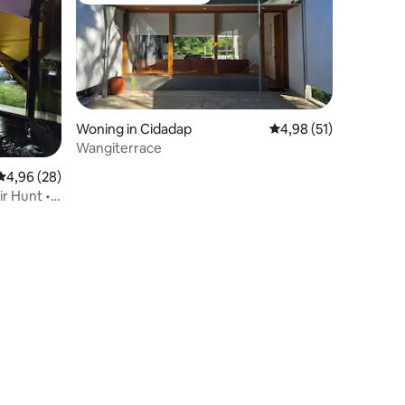
Woning in Cidadap
Gemiddelde beoordelin
4,98 (51)
Wangiterrace
recensies
Gemiddelde beoordeling van 4,96 uit 5, 28 recensies
4,96 (28)
ir Hunt •