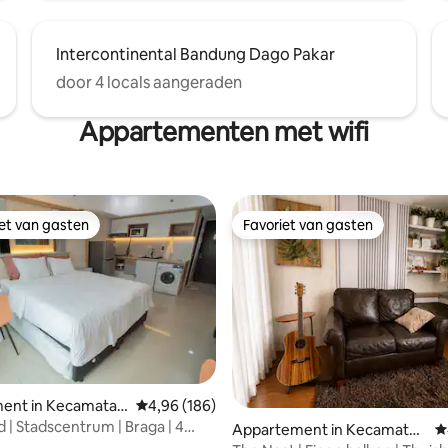
Intercontinental Bandung Dago Pakar
door 4 locals aangeraden
Appartementen met wifi
iet van gasten
Favoriet van gasten
iet van gasten
Favoriet van gasten
ent in Kecamatan
Gemiddelde beoordeling van 4,96 uit 5, 186 r
4,96 (186)
andung
| Stadscentrum | Braga | 4
van 4,93 uit 5, 176 recensies
Appartement in Kecamatan
G