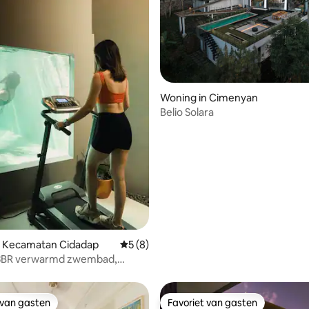
van 4,99 uit 5, 182 recensies
Woning in Cimenyan
Belio Solara
n Kecamatan Cidadap
Gemiddelde beoordeling van 5 uit 5, 8 r
5 (8)
 3BR verwarmd zwembad,
e
 van gasten
Favoriet van gasten
 van gasten
Favoriet van gasten