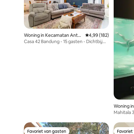
Woning in Kecamatan Antap
Gemiddelde beoordeling 
4,99 (182)
ani
Casa 42 Bandung - 15 gasten - Dichtbij
het stadscentrum
Woning i
Mahitala
toplocati
Favoriet van gasten
Favoriet
Favoriet van gasten
Favoriet