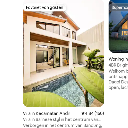
Favoriet van gasten
Superho
Favoriet van gasten
Superho
Woning i
4BR Brigh
uitzicht 
Welkom bij
ontsnapp
Dago! Deze ruime villa combineert een
open, luc
schoonheid
met liefd
te ontspan
ademen en
Villa in Kecamatan Andir
Gemiddelde beoordeling 
4,84 (150)
met je favorie
Villa in Balinese stijl in het centrum van
grote rame
Bandung
Verborgen in het centrum van Bandung,
weelderig