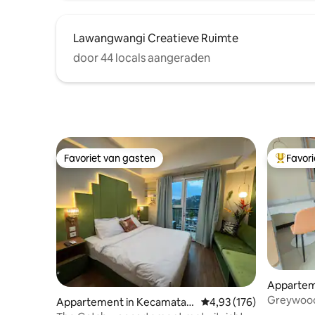
Lawangwangi Creatieve Ruimte
door 44 locals aangeraden
Favoriet van gasten
Favor
Favoriet van gasten
Topfavor
Appartem
Sumur B
Greywood 
Appartement in Kecamatan
Gemiddelde beoordeling 
4,93 (176)
gasten