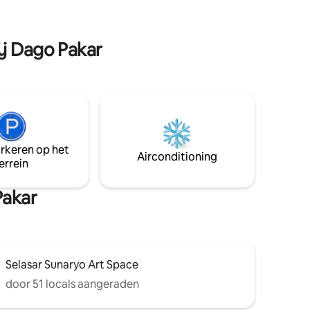
toeristische bestemmingen van
Bandung. Perfect voor koppels,
ing in de
soloreizigers en kleine groepen. Bekijk
ij Dago Pakar
ons profiel voor eenheden met 1–4
slaapkamers en luxe villa's in Bandung
arkeren op het
Airconditioning
errein
Pakar
Selasar Sunaryo Art Space
door 51 locals aangeraden