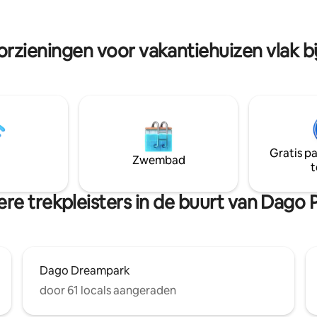
ngen, of verzamel in de
centrum van Bandung Boek je verblijf in
n voor een leuke BBQ-avond
Koselig voor een luxe ontsnapp
sterren. Het is de perfecte mix
bergen.
orzieningen voor vakantiehuizen vlak b
rt, natuur en saamhorigheid!
Gratis p
Zwembad
t
re trekpleisters in de buurt van Dago 
Dago Dreampark
door 61 locals aangeraden