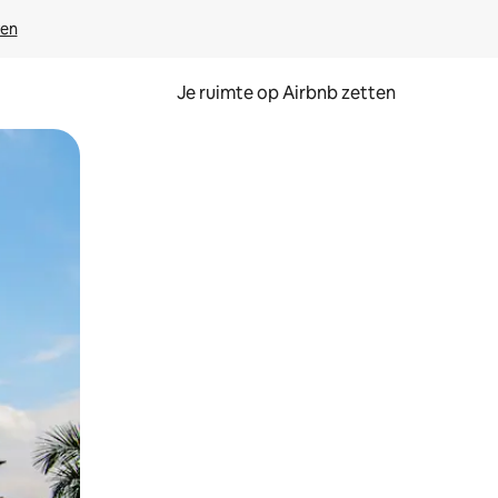
ven
Je ruimte op Airbnb zetten
ken of swipen.