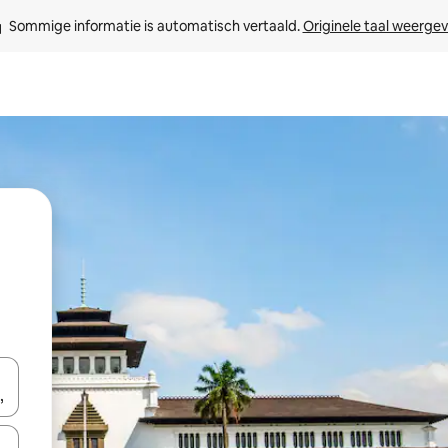
Sommige informatie is automatisch vertaald. 
Originele taal weerge
een keuze met je de pijltjestoetsen omhoog en omlaag, óf door te tik