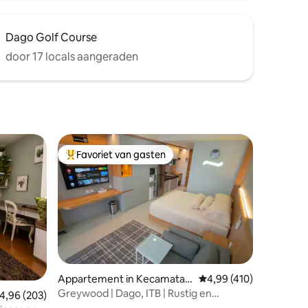
Dago Golf Course
door 17 locals aangeraden
Favoriet van gasten
Topfavoriet van gasten
ecensies
Appartement in Kecamatan
Gemiddelde beoordeling
4,99 (410)
Coblong
Greywood | Dago, ITB | Rustig en
emiddelde beoordeling van 4,96 uit 5, 203 recensies
4,96 (203)
ontspannend | 4 gasten