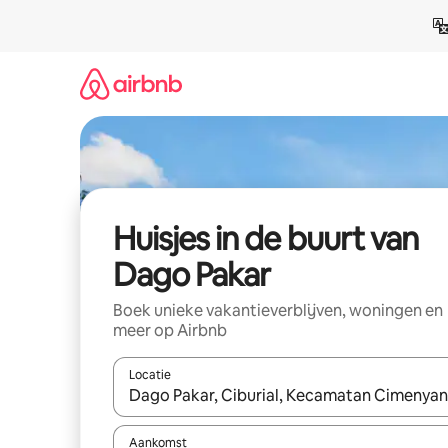
Ga
direct
naar
inhoud
Huisjes in de buurt van
Dago Pakar
Boek unieke vakantieverblijven, woningen en
meer op Airbnb
Locatie
Wanneer er suggesties beschikbaar zijn, maak je 
Aankomst