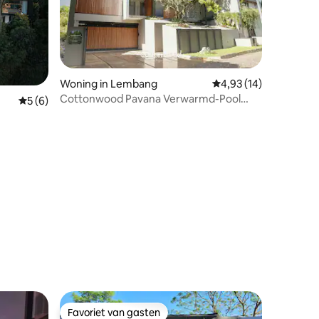
Woning in Lembang
Gemiddelde beoordelin
4,93 (14)
Cottonwood Pavana Verwarmd-Pool
Gemiddelde beoordeling van 5 uit 5, 6 recensies
5 (6)
BBQ Pingpong Fitness
ecensies
Favoriet van gasten
Favoriet van gasten