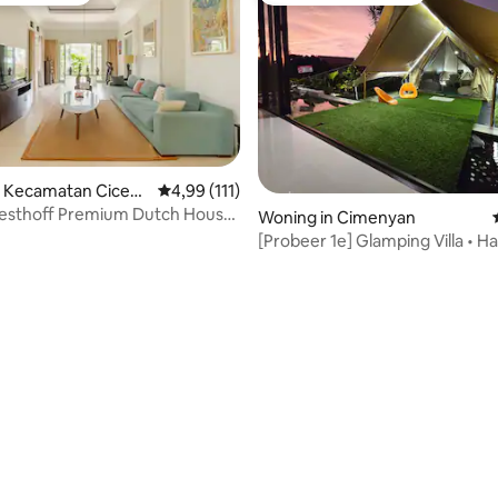
n Kecamatan Cicen
Gemiddelde beoordeling van 4,99 uit 5, 111 
4,99 (111)
sthoff Premium Dutch House
Woning in Cimenyan
er
[Probeer 1e] Glamping Villa • Ha
UV Pool