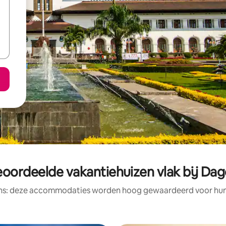
eoordeelde vakantiehuizen vlak bij Dag
ens: deze accommodaties worden hoog gewaardeerd voor hun l