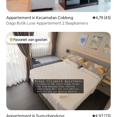
Appartement in Kecamatan Coblong
Gemiddelde be
4,79 (43)
Dago Butik Luxe Appartement 2 Slaapkamers
Favoriet van gasten
Topfavoriet van gasten
Appartement in Sumurbandung
Gemiddelde be
4,97 (73)