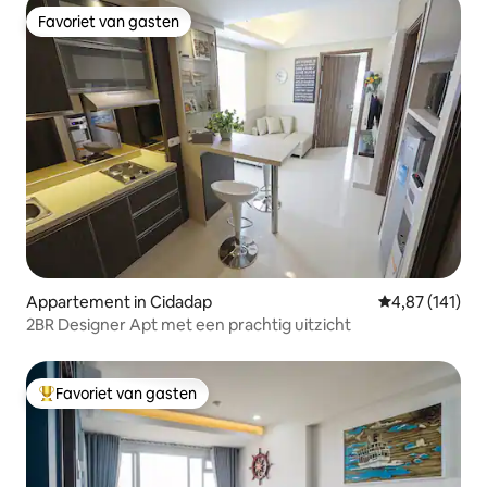
Favoriet van gasten
Favoriet van gasten
Appartement in Cidadap
Gemiddelde beo
4,87 (141)
2BR Designer Apt met een prachtig uitzicht
Favoriet van gasten
Topfavoriet van gasten