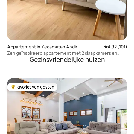
Appartement in Kecamatan Andir
Gemiddelde beo
4,92 (101)
Zen geïnspireerd appartement met 2 slaapkamers en
Gezinsvriendelijke huizen
uitzicht op de stad in de bergen
Favoriet van gasten
Topfavoriet van gasten