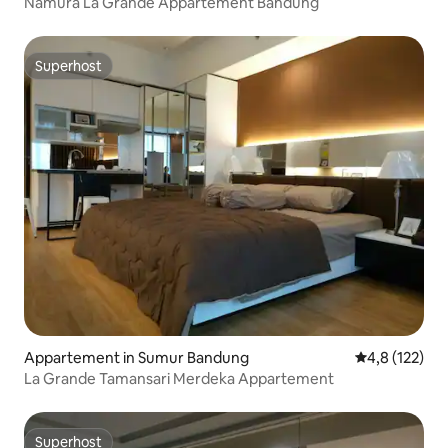
Namura La Grande Appartement Bandung
Superhost
Superhost
Appartement in Sumur Bandung
Gemiddelde be
4,8 (122)
La Grande Tamansari Merdeka Appartement
Superhost