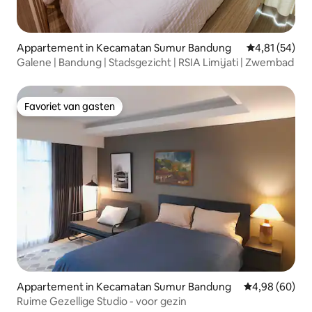
Appartement in Kecamatan Sumur Bandung
Gemiddelde be
4,81 (54)
Galene | Bandung | Stadsgezicht | RSIA Limijati | Zwembad
Favoriet van gasten
Favoriet van gasten
Appartement in Kecamatan Sumur Bandung
Gemiddelde be
4,98 (60)
Ruime Gezellige Studio - voor gezin