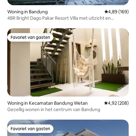
Woning in Bandung
Gemiddelde beo
4,89 (169)
4BR Bright Dago Pakar Resort Villa met uitzicht en
barbecue
Favoriet van gasten
Favoriet van gasten
Woning in Kecamatan Bandung Wetan
Gemiddelde beo
4,92 (208)
Gezellig wonen in het centrum van Bandung
Favoriet van gasten
Favoriet van gasten