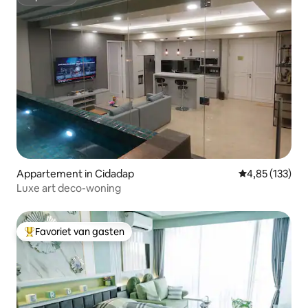
Superhost
Appartement in Cidadap
Gemiddelde beo
4,85 (133)
Luxe art deco-woning
Favoriet van gasten
Topfavoriet van gasten