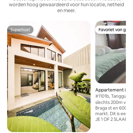
worden hoog gewaardeerd voor hun locatie, netheid
en meer.
Superhost
Favoriet van gas
Superhost
Favoriet van gas
Appartement in S
dung
#1101b, Tangguba
Tera Residence
slechts 200m van
Braga st en 600m 
markt. Dit is een s
JE 1 OF 2 SLAAPK
DAN OP MIJN FOTO
queensize bed en 