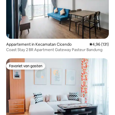
Appartement in Kecamatan Cicendo
Gemiddelde beo
4,96 (131)
Coast Stay 2 BR Apartment Gateway Pasteur Bandung
Favoriet van gasten
Favoriet van gasten