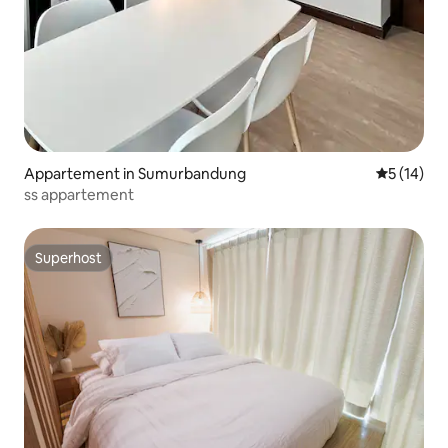
Appartement in Sumurbandung
Gemiddelde
5 (14)
ss appartement
Superhost
Superhost