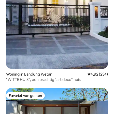
Woning in Bandung Wetan
Gemiddelde beo
4,92 (234)
"WITTE HUIS", een prachtig "art deco" huis
Favoriet van gasten
Favoriet van gasten