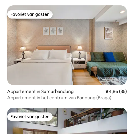
Favoriet van gasten
Favoriet van gasten
Appartement in Sumurbandung
Gemiddelde be
4,86 (35)
Appartement in het centrum van Bandung (Braga)
Favoriet van gasten
Favoriet van gasten