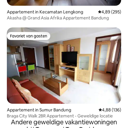
Appartement in Kecamatan Lengkong
Gemiddelde beo
4,89 (295)
Akasha @ Grand Asia Afrika Appartement Bandung
Favoriet van gasten
Favoriet van gasten
Appartement in Sumur Bandung
Gemiddelde beo
4,88 (136)
Braga City Walk 2BR Appartement - Geweldige locatie
Andere geweldige vakantiewoningen