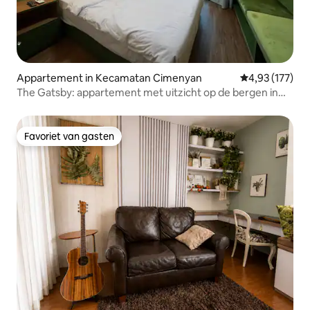
Appartement in Kecamatan Cimenyan
Gemiddelde beo
4,93 (177)
The Gatsby: appartement met uitzicht op de bergen in
Marbella Bdg
Favoriet van gasten
Favoriet van gasten