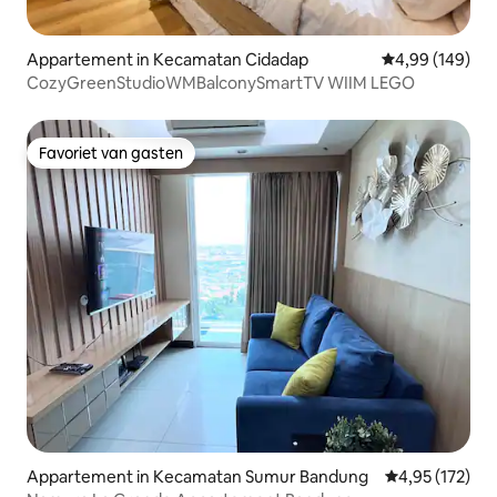
Appartement in Kecamatan Cidadap
Gemiddelde beo
4,99 (149)
CozyGreenStudioWMBalconySmartTV WIIM LEGO
Favoriet van gasten
Favoriet van gasten
Appartement in Kecamatan Sumur Bandung
Gemiddelde beo
4,95 (172)