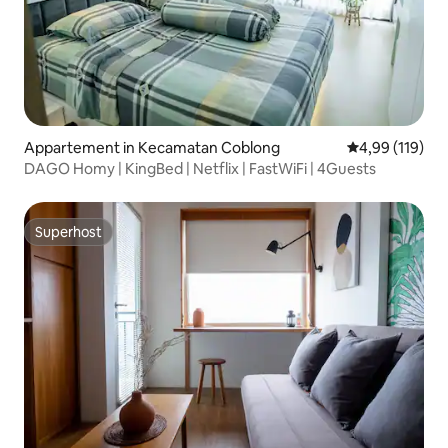
Appartement in Kecamatan Coblong
Gemiddelde beo
4,99 (119)
DAGO Homy | KingBed | Netflix | FastWiFi | 4Guests
Superhost
Superhost