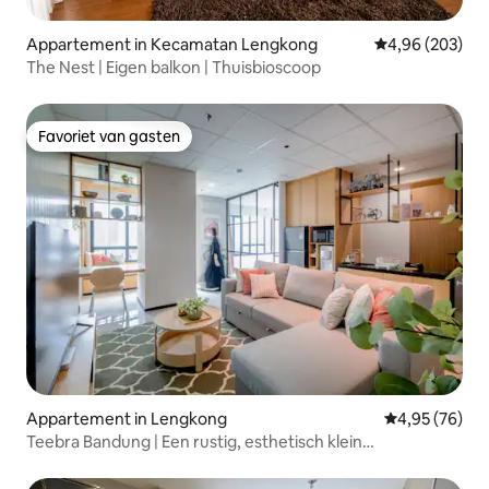
Appartement in Kecamatan Lengkong
Gemiddelde beo
4,96 (203)
The Nest | Eigen balkon | Thuisbioscoop
Favoriet van gasten
Favoriet van gasten
Appartement in Lengkong
Gemiddelde be
4,95 (76)
Teebra Bandung | Een rustig, esthetisch klein
appartement