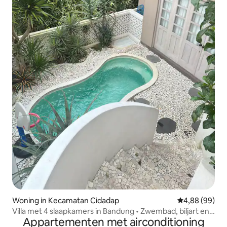
Woning in Kecamatan Cidadap
Gemiddelde be
4,88 (99)
Villa met 4 slaapkamers in Bandung • Zwembad, biljart en
Appartementen met airconditioning
uitzicht op groen