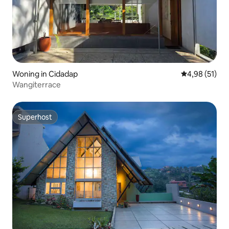
Woning in Cidadap
Gemiddelde be
4,98 (51)
Wangiterrace
Superhost
Superhost