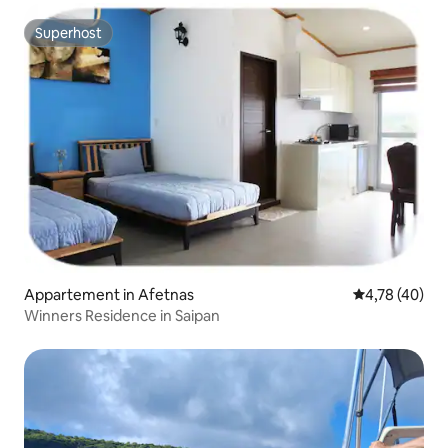
Superhost
Superhost
Appartement in Afetnas
Gemiddelde be
4,78 (40)
Winners Residence in Saipan