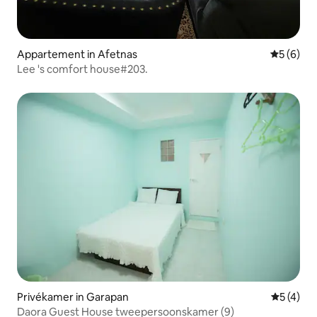
Appartement in Afetnas
Gemiddeld
5 (6)
Lee 's comfort house#203.
Privékamer in Garapan
Gemiddeld
5 (4)
Daora Guest House tweepersoonskamer (9)