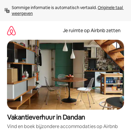
Ga
Sommige informatie is automatisch vertaald. 
Originele taal 
direct
weergeven
naar
inhoud
Je ruimte op Airbnb zetten
Vakantieverhuur in Dandan
Vind en boek bijzondere accommodaties op Airbnb