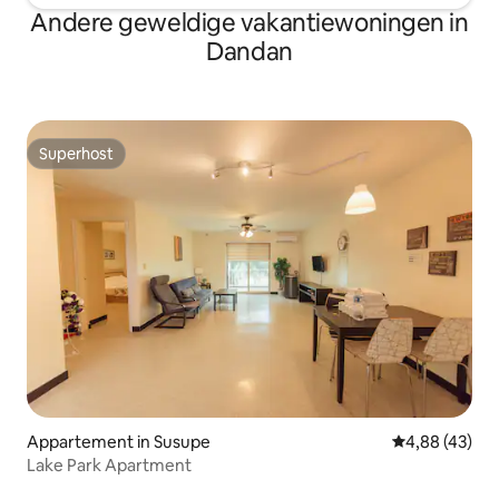
Andere geweldige vakantiewoningen in
Dandan
Superhost
Superhost
Appartement in Susupe
Gemiddelde be
4,88 (43)
Lake Park Apartment