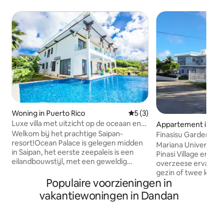
Woning in Puerto Rico
Gemiddelde beoordeling van
5 (3)
Luxe villa met uitzicht op de oceaan en
Appartement in S
zwembad #3 (3 slaapkamers)
Welkom bij het prachtige Saipan-
Finasisu Garden
resort!Ocean Palace is gelegen midden
Mariana University
in Saipan, het eerste zeepaleis is een
Pinasi Village en b
eilandbouwstijl, met een geweldig
overzeese ervarin
uitzicht op zee, je kunt de prachtige baai
gezin of twee kopp
zien, privé professioneel zwembad
Populaire voorzieningen in
moderne woning. 
binnen het elektrische hek, omgeven
slaapkamer heeft
vakantiewoningen in Dandan
door bloemen het hele jaar door, frisse
een queensize bed
lucht, hoog zuurstofgehalte,
zelfvoorzienende 
gemiddelde temperatuur 28 graden