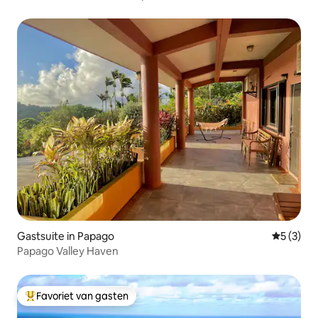
Gastsuite in Papago
Gemiddeld
5 (3)
Papago Valley Haven
Favoriet van gasten
Topfavoriet van gasten