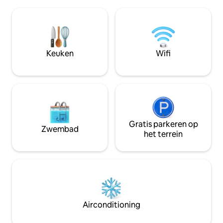
kookgerei. Het is gemakkelijk om de
Celsius, je kunt een heerlijke dag
accommodatie en 
beginnen met het geluid van golven en
bereiken, de locat
vogels in de ochtend!Overdag kun je
luchthaven met de
genieten van de blauwe zee en lucht en
toegankelijkheid 
het zevenkleurige strand van Managaha
en 10 minuten met
Keuken
Wifi
Island vanuit de kamer..., 's middags kun
markt, en het stra
je genieten van de zonsondergang en
stad, en het stran
yoga op het balkon, en 's nachts kun je
en tropische frui
kijken naar de maanverlichte
bossen rond het p
sterrenhemel en de zee, of een BBQ-
combinatie van tr
feest houden met familie en vrienden!
rustieke bossen. Het dak kijkt in één
Binnen 5 minuten lopen naar beneden,
oogopslag uit op 
kun je gemakkelijk Charlie beach Dock,
Gratis parkeren op
het Saipan-dorp. Reserveer nu voor je
Zwembad
American Park in het centrum van
eigen rustige ont
het terrein
Garapan, fitnessruimte, tennisbaan,
comfortabele, kor
internationale restaurants, bars,
reizen en de best
supermarkten, belastingvrije
~.
winkelcentra, pretparken en hotels
bereiken.Populaire
bezienswaardigheden, golfbanen en
verschillende stranden liggen ook op 15
Airconditioning
minuten afstand en de internationale
luchthaven ligt op 20 minuten afstand.