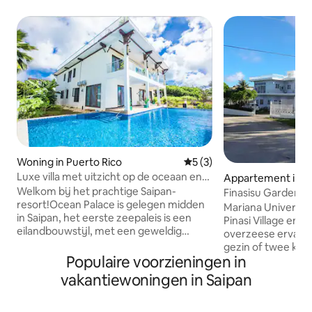
Woning in Puerto Rico
Gemiddelde beoordeling van
5 (3)
Luxe villa met uitzicht op de oceaan en
Appartement in S
zwembad #3 (3 slaapkamers)
Welkom bij het prachtige Saipan-
Finasisu Garden
resort!Ocean Palace is gelegen midden
Mariana University
in Saipan, het eerste zeepaleis is een
Pinasi Village en b
eilandbouwstijl, met een geweldig
overzeese ervarin
uitzicht op zee, je kunt de prachtige baai
gezin of twee kopp
zien, privé professioneel zwembad
Populaire voorzieningen in
moderne woning. 
binnen het elektrische hek, omgeven
slaapkamer heeft
vakantiewoningen in Saipan
door bloemen het hele jaar door, frisse
een queensize bed
lucht, hoog zuurstofgehalte,
zelfvoorzienende 
gemiddelde temperatuur 28 graden