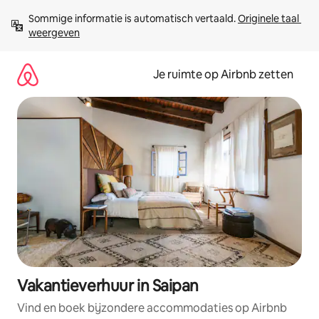
Ga
Sommige informatie is automatisch vertaald. 
Originele taal 
direct
weergeven
naar
inhoud
Je ruimte op Airbnb zetten
Vakantieverhuur in Saipan
Vind en boek bijzondere accommodaties op Airbnb