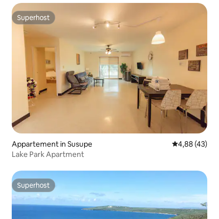
Superhost
Superhost
Appartement in Susupe
Gemiddelde be
4,88 (43)
Lake Park Apartment
Superhost
Superhost