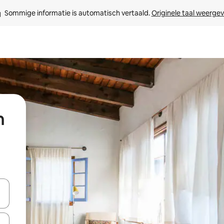
Sommige informatie is automatisch vertaald. 
Originele taal weerge
n
een keuze met je de pijltjestoetsen omhoog en omlaag, óf door te tik