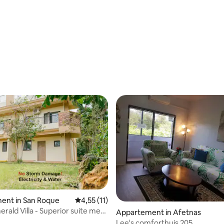
ent in San Roque
Gemiddelde beoordeling van 4,55 uit 5, 11 
4,55 (11)
rald Villa - Superior suite met
Appartement in Afetnas
Lee's comforthuis 205