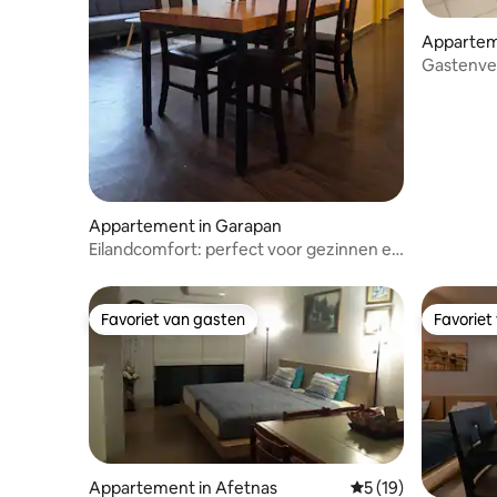
Appartem
a III
Gastenver
Appartement in Garapan
Eilandcomfort: perfect voor gezinnen en
groepen
Favoriet van gasten
Favoriet
Favoriet van gasten
Favoriet
Appartement in Afetnas
Gemiddelde beoorde
5 (19)