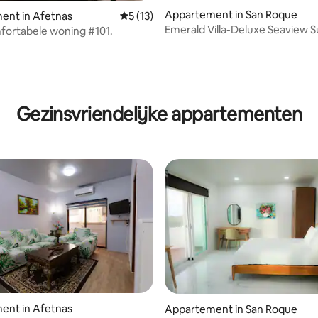
Appartement in San Roque
ent in Afetnas
Gemiddelde beoordeling van 5 uit 5, 13 
5 (13)
Emerald Villa-Deluxe Seaview S
fortabele woning #101.
korting
Gezinsvriendelijke appartementen
ent in Afetnas
Appartement in San Roque