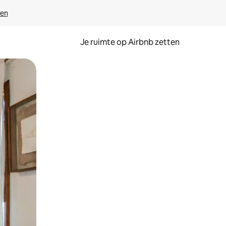
ven
Je ruimte op Airbnb zetten
ken of swipen.