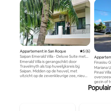
Appartement in San Roque
Gemiddelde beoord
5 (6)
Saipan Emerald Villa - Deluxe Suite met
Appartem
uitzicht op de bergen
Emerald Villa is gerangschikt door
Finasisu
Travelmyth als top huwelijksreis bij
Mariana Un
Saipan. Midden op de heuvel, met
Pinasi Vil
uitzicht op de zevenkleurige zee, nieuwe
overzeese
mediterrane stijl decoratie, vol
gezin of 
romantische en gezellige details, volledig
Populai
moderne 
ingericht (zie officiële website, Saipan-
slaapkam
Emerald com voor meer informatie),
een queen
vooral geschikt voor familie en koppels
zelfvoorz
vakantie.Het nabijgelegen Pau Pau
kookgerei. Het is gemakkelijk 
Beach is het waterparadijs van een
accommoda