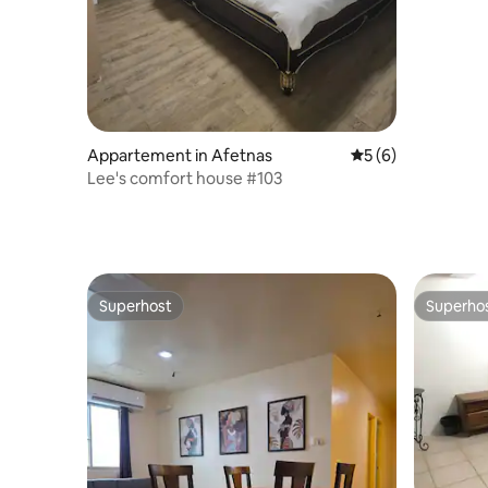
Appartement in Afetnas
Gemiddelde beoord
5 (6)
Lee's comfort house #103
Superhost
Superho
Superhost
Superho