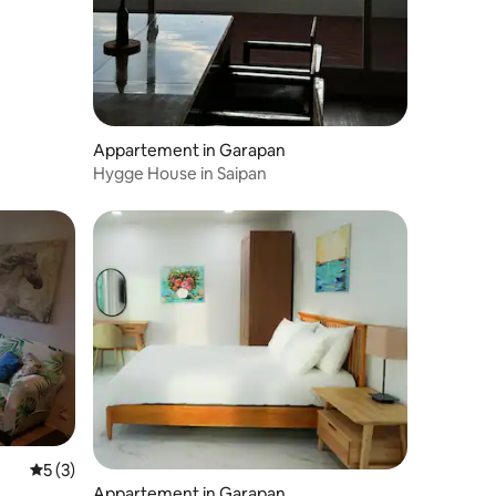
Appartement in Garapan
Hygge House in Saipan
recensies
Gemiddelde beoordeling van 5 uit 5, 3 recensies
5 (3)
Appartement in Garapan