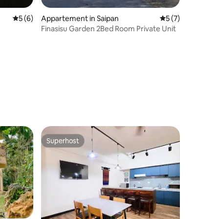
ecensies
Gemiddelde beoordeling van 5 uit 5, 6 recensies
5 (6)
Appartement in Saipan
Gemiddelde beoord
5 (7)
Finasisu Garden 2Bed Room Private Unit
Superhost
Superhost