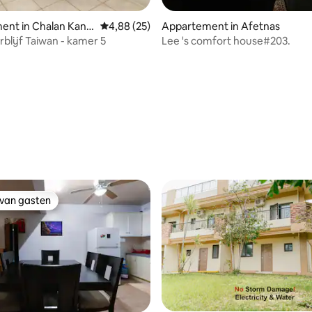
ent in Chalan Kano
Gemiddelde beoordeling van 4,88 uit 5, 25 r
4,88 (25)
Appartement in Afetnas
blijf Taiwan - kamer 5
Lee 's comfort house#203.
 van gasten
 van gasten
ling van 5 uit 5, 19 recensies