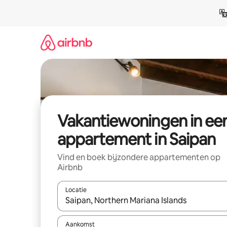
Ga
direct
naar
inhoud
Vakantiewoningen in ee
appartement in Saipan
Vind en boek bijzondere appartementen op
Airbnb
Locatie
Wanneer er suggesties beschikbaar zijn, maak je 
Aankomst