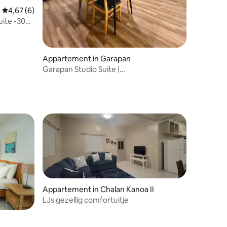
Gemiddelde beoordeling van 4,67 uit 5, 6 recensies
4,67 (6)
recensies
uite -30%
Appartement in Garapan
Garapan Studio Suite |
Generator+stroom+water+wifi
Appartement in Chalan Kanoa II
LJs gezellig comfortuitje