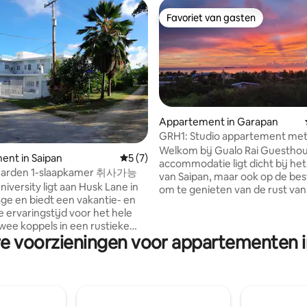
Favoriet van gasten
Favoriet van gasten
Appartement in Garapan
GRH1: Studio appartement
eling van 5 uit 5, 6 recensies
Welkom bij Gualo Rai Guestho
ent in Saipan
Gemiddelde beoordeling van 5 uit 5, 7 r
5 (7)
accommodatie ligt dicht bij he
 Garden 1-slaapkamer 취사가능
van Saipan, maar ook op de bes
iversity ligt aan Husk Lane in
om te genieten van de rust va
lage en biedt een vakantie- en
rustige woonwijk. Het ligt in e
 ervaringstijd voor het hele
veilige omgeving, omgeven do
twee koppels in een rustieke
aan de ene kant en bergen aan
re voorzieningen voor appartementen i
woning. Kamer met 1
andere kant, en biedt een prac
er heeft een grote kamer met
rustige omgeving. De accomm
size bed. Het is voorzien van
biedt een volledig uitgeruste k
ienende keukenfaciliteiten en
een gratis wasmachine in het 
om de
de snelste wifi op Saipan. Op s
tie en de school te bereiken,
paar minuten rijden vind je alle