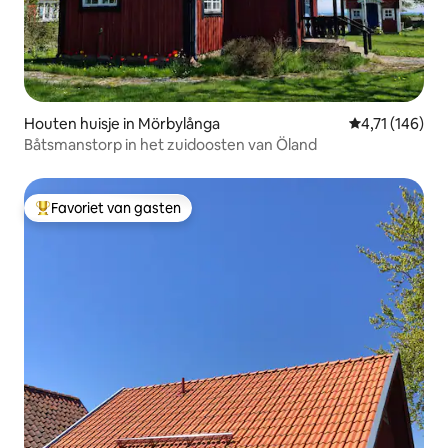
Houten huisje in Mörbylånga
Gemiddelde beo
4,71 (146)
Båtsmanstorp in het zuidoosten van Öland
Favoriet van gasten
Topfavoriet van gasten