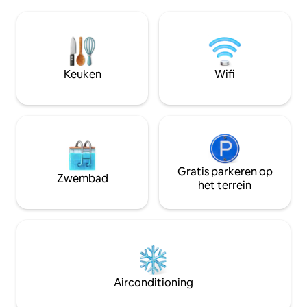
Volledig uitgerust
meter van de zee Ongeveer 500 meter
met uitgang vanui
naar een onbemande winkel die open is
noorden. Balkon m
van 5.00 tot 23.00 uur Ongeveer 10 km
woonkamer op het zuide
naar Grönhögen, waar een ICA,
800 meter naar d
golfbaan, restaurant, ijskiosk en meer
meter naar onbe
zijn. Let op: Beddengoed en
Keuken
Wifi
van 05-23. Ongeve
handdoeken worden door de gasten
Grönhögen, waar e
meegebracht. De gast doet de
restaurant, ijskra
schoonmaak, maar deze kan ook
worden aangeschaft tegen een
vergoeding van SEK 1500.
Gratis parkeren op
Zwembad
het terrein
Airconditioning