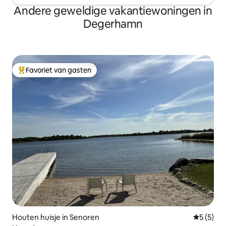
Andere geweldige vakantiewoningen in
Degerhamn
Favoriet van gasten
Topfavoriet van gasten
Houten huisje in Senoren
Gemiddeld
5 (5)