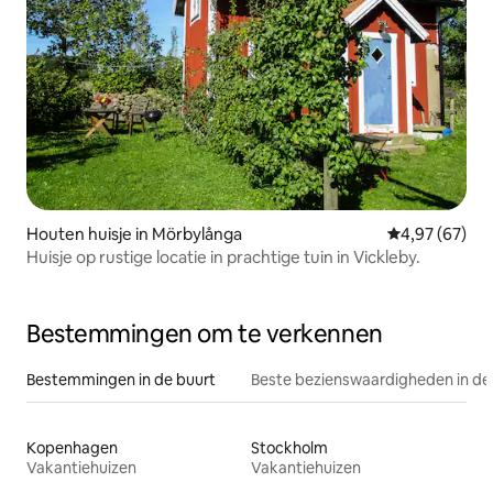
Houten huisje in Mörbylånga
Gemiddelde be
4,97 (67)
Huisje op rustige locatie in prachtige tuin in Vickleby.
Bestemmingen om te verkennen
Bestemmingen in de buurt
Beste bezienswaardigheden in de
Kopenhagen
Stockholm
Vakantiehuizen
Vakantiehuizen