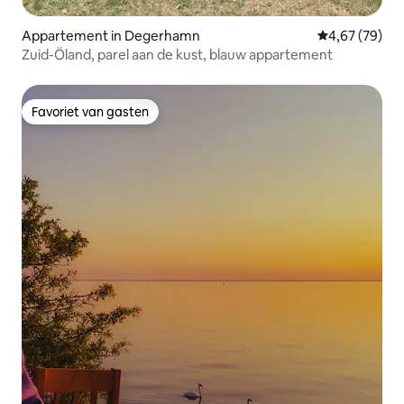
Appartement in Degerhamn
Gemiddelde be
4,67 (79)
Zuid-Öland, parel aan de kust, blauw appartement
Favoriet van gasten
Favoriet van gasten