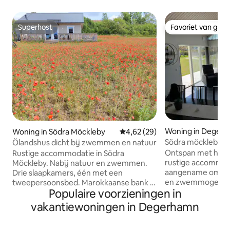
Superhost
Favoriet van gas
Superhost
Favoriet van gas
Woning in Deger
Woning in Södra Möckleby
Gemiddelde beoordeling van 4,6
4,62 (29)
Södra möckleby
Ölandshus dicht bij zwemmen en natuur
Ontspan met het h
Rustige accommodatie in Södra
rustige accommoda
Möckleby. Nabij natuur en zwemmen.
aangename omgevi
Drie slaapkamers, één met een
en zwemmogelijk
tweepersoonsbed. Marokkaanse bank in
Populaire voorzieningen in
slaapkamers, een
de woonkamer. Volledig uitgeruste
tweepersoonsbed
keuken. Het huis heeft een eenvoudige
vakantiewoningen in Degerhamn
stapelbed, twee s
tuin met gazon en een houten terras op
Woonkamer met tv, 
het zuiden, zuidwesten. Ongeveer 800