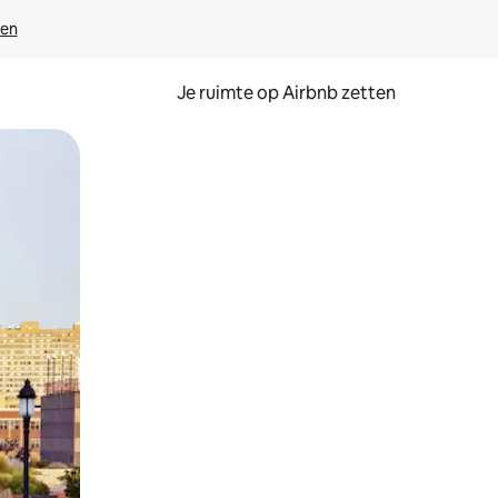
ven
Je ruimte op Airbnb zetten
ken of swipen.