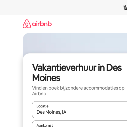
Ga
direct
naar
inhoud
Vakantieverhuur in Des
Moines
Vind en boek bijzondere accommodaties op
Airbnb
Locatie
Wanneer er suggesties beschikbaar zijn, maak je 
Aankomst