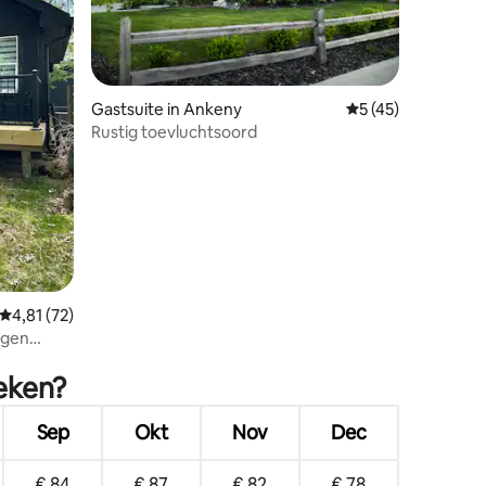
Gastsuite in Ankeny
Gemiddelde beoorde
5 (45)
Rustig toevluchtsoord
Gemiddelde beoordeling van 4,81 uit 5, 72 recensies
4,81 (72)
rgen
ecensies
oeken?
Sep
Okt
Nov
Dec
€ 84
€ 87
€ 82
€ 78