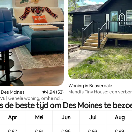
ling van 5 uit 5, 12 recensies
Woning in Beaverdale
Mandi's Tiny House: een verbo
 Des Moines
Gemiddelde beoordeling van 4,94 uit 5, 53 r
4,94 (53)
juweeltje
VE | Gehele woning, omheinde
s de beste tijd om Des Moines te bez
traal DSM
Apr
Mei
Jun
Jul
Aug
€ 87
€ 91
€ 96
€ 93
€ 99