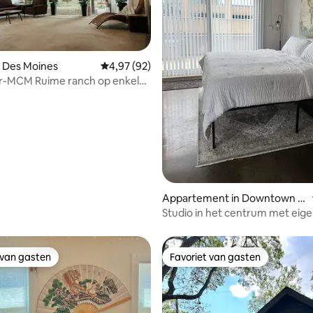
ng van 4,9 uit 5, 81 recensies
 Des Moines
Gemiddelde beoordeling van 4,97 uit 5, 92 r
4,97 (92)
ranch op enkele
an alles
Appartement in Downtown D
es Moines
Studio in het centrum met eige
uitzicht op de skyline
 van gasten
Favoriet van gasten
 van gasten
Favoriet van gasten