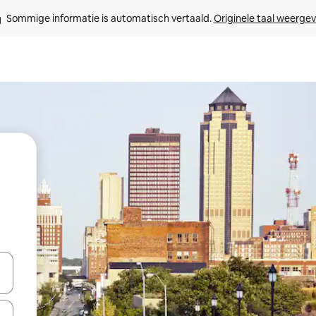
Sommige informatie is automatisch vertaald. 
Originele taal weerge
een keuze met je de pijltjestoetsen omhoog en omlaag, óf door te tik