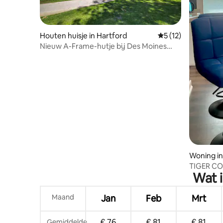
Houten huisje in Hartford
Gemiddelde beoorde
5 (12)
Nieuw A-Frame-hutje bij Des Moines
(Hackberry-thema)!
Woning in
TIGER CO
Wat i
tuin, cen
Maand
Jan
Feb
Mrt
€ 76
€ 81
€ 81
Gemiddelde