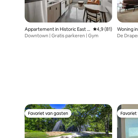
Appartement in Historic East V
Gemiddelde beoordeli
4,9 (81)
Woning in
illage
Downtown | Gratis parkeren | Gym
De Draper-MCM Ruime 
minuten v
Favoriet van gasten
Favoriet
Favoriet van gasten
Favoriet