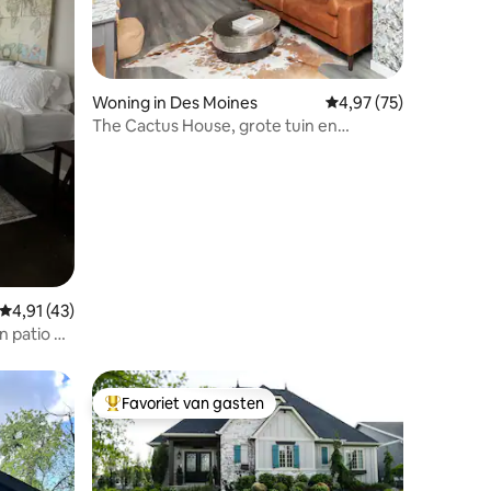
Woning in Des Moines
Gemiddelde beoordelin
4,97 (75)
ecensies
The Cactus House, grote tuin en
achterterras, met kingsize bed
Gemiddelde beoordeling van 4,91 uit 5, 43 recensies
4,91 (43)
n patio +
Favoriet van gasten
Topfavoriet van gasten