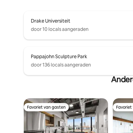
evenementen met meer dan 25
personen.***
Drake Universiteit
door 10 locals aangeraden
Pappajohn Sculpture Park
door 136 locals aangeraden
Ander
Favoriet van gasten
Favoriet
Favoriet van gasten
Favoriet