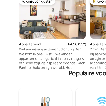
Favoriet van gasten
Favor
Favoriet van gasten
Topfavor
Appartement
Gemiddelde beoordeling 
4,96 (332)
Apparte
Wakandais-appartement dicht bij Disney
2 min Dis
parkeerplaats & wifi
Welkom in ons F2-stijl Wakandan
Bij aank
appartement, ingericht in een vintage &
en zijn e
etnische stijl, geïnspireerd door de Black
accommodatie. Heel mo
Panther held en zijn wereld. Het
van 65 m2 , licht volle
Populaire voo
appartement is gelegen op de begane
ingericht 
grond in een populaire residentie in
kwaliteits
Montévrain, zeer veilig en rustig. Met
tuin. 3 k
veel groene ruimtes en omgeven door
(grote PM
de parken van Ash en Bicheret, is ons
2 privé- 
appartement ideaal gelegen om uw
10/dag/parkeren B
bagage neer te zetten, te genieten en te
aanvraag,
ontspannen, na intense dagen in
dekbed, l