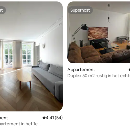
st
Superhost
st
Superhost
ing van 5 uit 5, 124 recensies
Appartement
Duplex 50 m2 rustig in het echt
leven
ment
Gemiddelde beoordeling van 4,41 uit 5, 54 r
4,41 (54)
artement in het 1e
sement