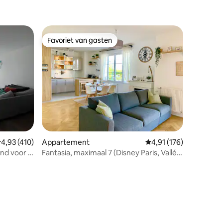
Favoriet van gasten
Favoriet van gasten
emiddelde beoordeling van 4,93 uit 5, 410 recensies
4,93 (410)
Appartement
Gemiddelde beoordeling
4,91 (176)
and voor 4
Fantasia, maximaal 7 (Disney Paris, Vallée
ecensies
Village)