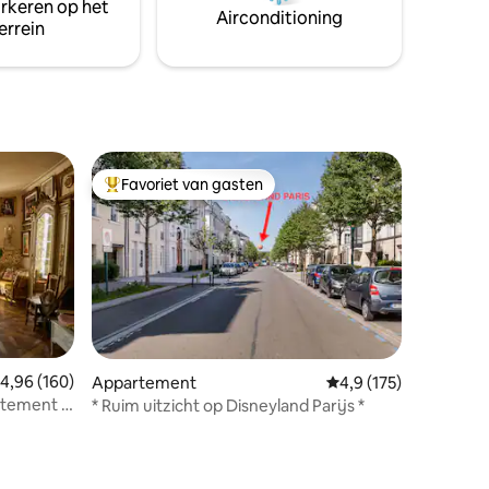
arkeren op het
Airconditioning
errein
Favoriet van gasten
Topfavoriet van gasten
emiddelde beoordeling van 4,96 uit 5, 160 recensies
4,96 (160)
Appartement
Gemiddelde beoordelin
4,9 (175)
artement in
* Ruim uitzicht op Disneyland Parijs *
ecensies