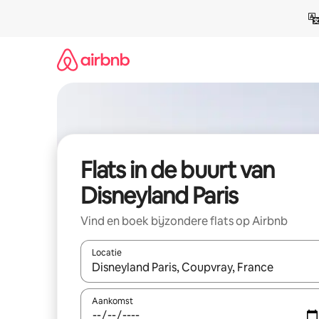
Ga
direct
naar
inhoud
Flats in de buurt van
Disneyland Paris
Vind en boek bijzondere flats op Airbnb
Locatie
Wanneer er suggesties beschikbaar zijn, maak je 
Aankomst