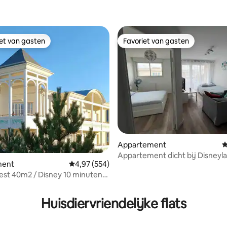
iet van gasten
Favoriet van gasten
iet van gasten
Favoriet van gasten
Appartement
G
Appartement dicht bij Disneyl
ment
Gemiddelde beoordeling van 4,97 uit 5, 554 r
4,97 (554)
personen
est 40m2 / Disney 10 minuten
van 4,92 uit 5, 270 recensies
Huisdiervriendelijke flats