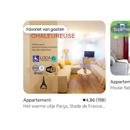
Favoriet van gasten
Superho
Favoriet van gasten
Superho
Apparte
Mooie fla
Disneyla
Appartement
Gemiddelde beoordeling 
4,86 (198)
Het warme uitje Parijs, Stade de France,
CDG