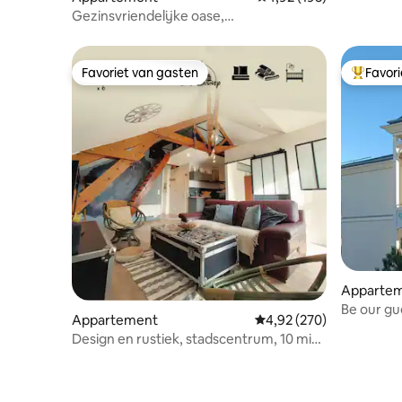
Gezinsvriendelijke oase,
parkeergelegenheid, op 5 minuten van
Disney
Favoriet van gasten
Favor
Favoriet van gasten
Topfavor
Apparte
Be our gu
Appartement
Gemiddelde beoordeling 
4,92 (270)
rijden
Design en rustiek, stadscentrum, 10 min
Disney