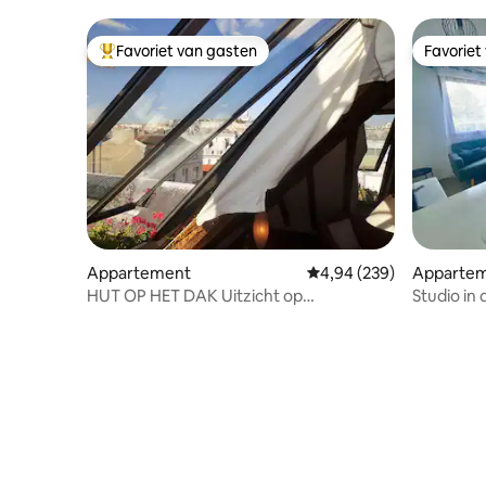
Favoriet van gasten
Favoriet
Topfavoriet van gasten
Favoriet
Appartement
Gemiddelde beoordeling 
4,94 (239)
Apparte
HUT OP HET DAK Uitzicht op
Studio in 
Montmartre♥
parkeerpl