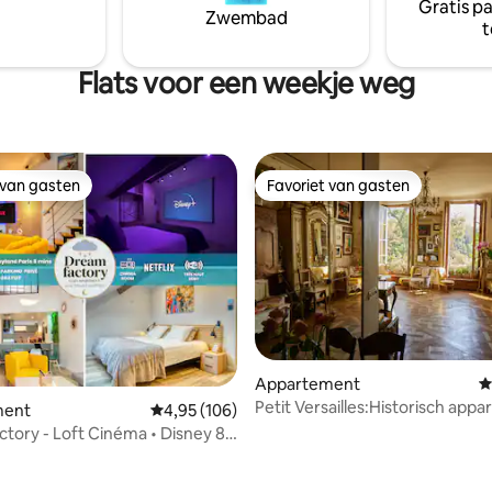
Gratis p
el zonder kosten .
wachten op je!
Zwembad
t
Flats voor een weekje weg
 van gasten
Favoriet van gasten
 van gasten
Favoriet van gasten
Appartement
G
Petit Versailles:Historisch app
ment
Gemiddelde beoordeling van 4,95 uit 5, 106 r
4,95 (106)
ParisCenter
tory - Loft Cinéma • Disney 8'
n
van 4,92 uit 5, 193 recensies