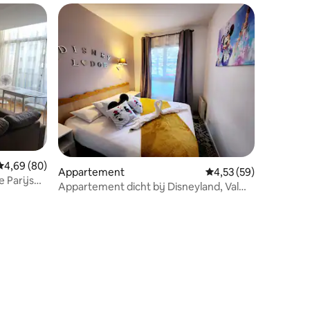
Gemiddelde beoordeling van 4,69 uit 5, 80 recensies
4,69 (80)
Appartement
Gemiddelde beoordelin
4,53 (59)
e Parijse
Appartement dicht bij Disneyland, Val
d'Europe, Parijs
ecensies