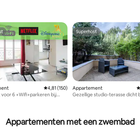
minuten van Parijs
st
Superhost
st
Superhost
ment
Gemiddelde beoordeling van 4,81 uit 5, 150 r
4,81 (150)
Appartement
G
t voor 6 +Wifi+parkeren bij
Gezellige studio-terasse dicht 
nd
Shopping Valée
van 4,86 uit 5, 198 recensies
Appartementen met een zwembad