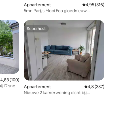
Appartement
Gemiddelde beoordeling
4,95 (316)
5mn Parijs Mooi Eco gloednieuw
zonovergoten appartement - 4*
Superhost
Superhost
ecensies
emiddelde beoordeling van 4,83 uit 5, 100 recensies
4,83 (100)
bij Disney-
Appartement
Gemiddelde beoordelin
4,8 (337)
Nieuwe 2 kamerwoning dicht bij
Disneyland, direct Parijs 😉