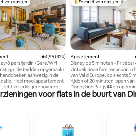
iet van gasten
Favoriet van gasten
iet van gasten
Topfavoriet van gasten
van 4,96 uit 5, 332 recensies
ment
Gemiddelde beoordeling van 4,95 uit 5, 324 r
4,95 (324)
Appartement
ney/8 pers/jardin /Gare/Wifi
Disney op 5 minuten - Privépar
- Airconditioning
omst zijn de bedden opgemaakt
Ontdek deze familiecocoon in h
r handdoeken aanwezig in de
van Val d'Europe, op slechts 5 
oi appartement
rijden of 20 minuten lopen van
dig gerenoveerd,
Disneyland Parijs 🏰 en op 5 m
rzieningen voor flats in de buurt van Di
en volledig voorzien van
lopen van het winkelcentrum 
meubilair met uitzicht op de
D'EUROPE 🛍️! Perfect voor een magisch
amers, 2 slaapkamers,badkamer
verblijf ✨ als een stel of gezin
R 170 /90 douche, apart toilet.
vier personen), het appartemen
en beveiligde parkeerplaatsen €
volledig uitgerust en gelegen i
eschikbaar op
populaire en veilige residentie. Gratis en
 baby bed met matras ,
veilig parkeren is voor jou ger
innen met kussenslopen,
Comfort, bruikbaarheid en bet