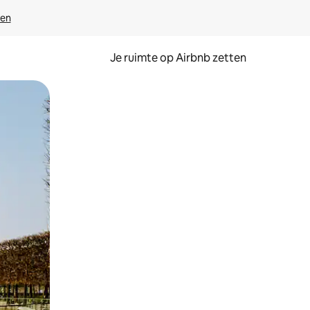
ven
Je ruimte op Airbnb zetten
ken of swipen.