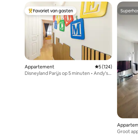
Favoriet van gasten
Superho
Topfavoriet van gasten
Superho
Appartement
Gemiddelde beoordel
5 (124)
Disneyland Parijs op 5 minuten • Andy's
Universe
Apparte
Groot app
arrondis