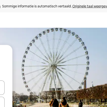
Sommige informatie is automatisch vertaald. 
Originele taal weerge
een keuze met je de pijltjestoetsen omhoog en omlaag, óf door te tik