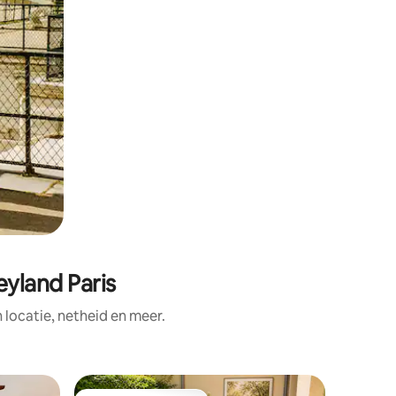
eyland Paris
ocatie, netheid en meer.
Apparte