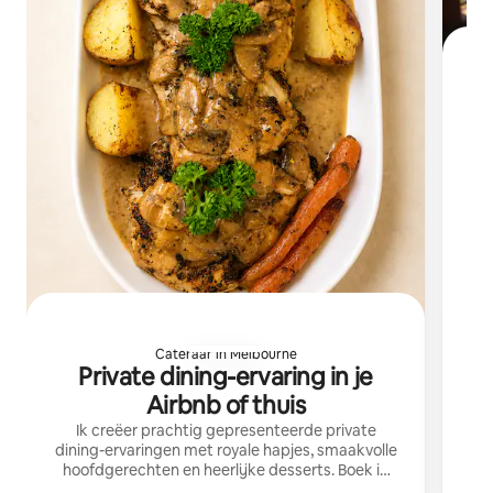
E
se
on
Cateraar in Melbourne
Private dining-ervaring in je
Airbnb of thuis
Ik creëer prachtig gepresenteerde private
dining-ervaringen met royale hapjes, smaakvolle
hoofdgerechten en heerlijke desserts. Boek in
augustus met 50% korting, tot $ 150, met de