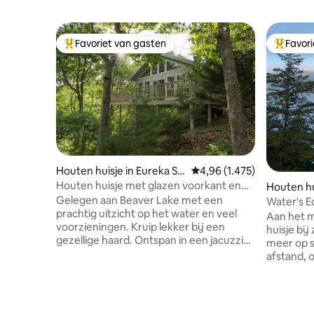
Favoriet van gasten
Favor
Topfavoriet van gasten
Topfavor
Houten huisje in Eureka Sp
Gemiddelde beoordeling v
4,96 (1.475)
rings
Houten huisje met glazen voorkant en
Houten hu
prachtig uitzicht op het meer
Gelegen aan Beaver Lake met een
Water's E
prachtig uitzicht op het water en veel
bubbelba
Aan het m
voorzieningen. Kruip lekker bij een
huisje bij zons
gezellige haard. Ontspan in een jacuzzi
meer op s
voor twee (geen hottub) bij kaarslicht,
afstand, o
met uitzicht op het prachtige landschap
zit. Persoonlijk bubbelbad met uitzicht
van de Ozark Mountains. Val in slaap in
op het me
een kingsize Sleep Number-bed met
twee onze
topdekmatras terwijl je door de glazen
naast ons huis. Zwem- e