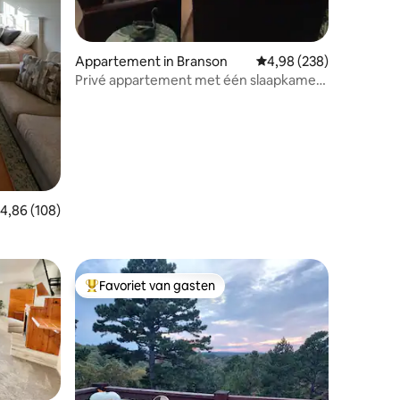
Appartement in Branson
Gemiddelde beoordeling
4,98 (238)
ecensies
Privé appartement met één slaapkamer
Branson, Mo.
emiddelde beoordeling van 4,86 uit 5, 108 recensies
4,86 (108)
Favoriet van gasten
Topfavoriet van gasten