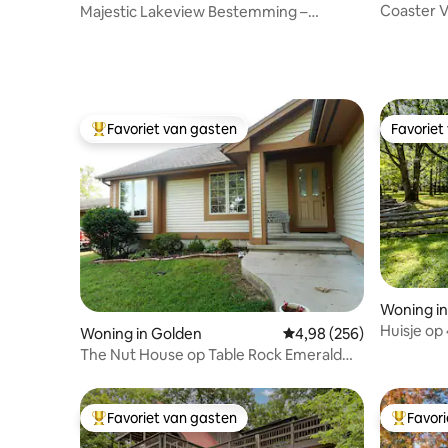
Coaster 
Majestic Lakeview Bestemming –
Point-Oz
ongeëvenaarde locatie
Favoriet van gasten
Favoriet
Topfavoriet van gasten
Favoriet
Woning in
Huisje op
Woning in Golden
Gemiddelde beoordeling 
4,98 (256)
Gedeeld 
The Nut House op Table Rock Emerald
Beach Lakeview
Favoriet van gasten
Favor
Topfavoriet van gasten
Topfavor