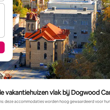
e vakantiehuizen vlak bij Dogwood C
ens: deze accommodaties worden hoog gewaardeerd voor hun l