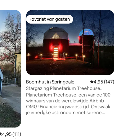
Houten hu
Favoriet van gasten
Favor
Favoriet van gasten
Topfavo
De Rusty
Ontsnap 
binnen 10
omheinde 
toevlucht
minuten 
de rusti
over een
en een u
accommod
Boomhut in Springdale
Gemiddelde beoordeling
4,95 (147)
recensies
parkeerg
Stargazing Planetarium Treehouse
soorten v
Beaver Lake View
gunstig g
Planetarium Treehouse, een van de 100
MO, Cosm
winnaars van de wereldwijde Airbnb
Beaver La
OMG! Financieringswedstrijd. Ontwaak
uitvalsb
je innerlijke astronoom met serene
uitzichten op het meer en een levendige
sterrenhemel. Dit is een unieke
ontsnapping voor degenen die op zoek
Gemiddelde beoordeling van 4,95 uit 5, 111 recensies
4,95 (111)
zijn naar verwondering. De boomhut