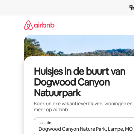
Ga
direct
naar
inhoud
Huisjes in de buurt van
Dogwood Canyon
Natuurpark
Boek unieke vakantieverblijven, woningen en
meer op Airbnb
Locatie
Wanneer er suggesties beschikbaar zijn, maak je 