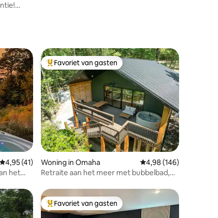
ntie!
Favoriet van gasten
Topfavoriet van gasten
ecensies
Gemiddelde beoordeling van 4,95 uit 5, 41 recensies
4,95 (41)
Woning in Omaha
Gemiddelde beoordeling
4,98 (146)
an het
Retraite aan het meer met bubbelbad,
Rock
sauna en koud bad
Favoriet van gasten
Topfavoriet van gasten