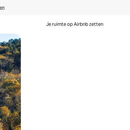
ven
Je ruimte op Airbnb zetten
ken of swipen.