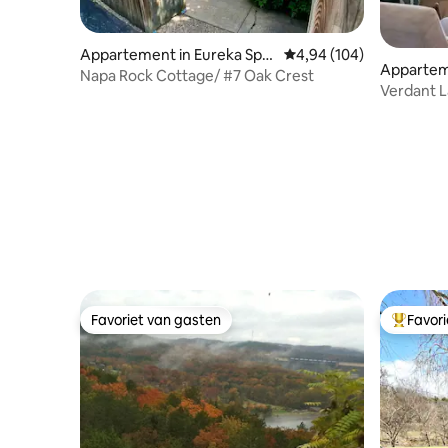
Appartement in Eureka Spri
Gemiddelde beoordeling 
4,94 (104)
Apparteme
ngs
Napa Rock Cottage/ #7 Oak Crest
Verdant L
gezellig v
Favoriet van gasten
Favor
Favoriet van gasten
Topfavor