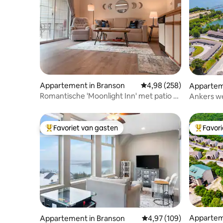
Appartement in Branson
Gemiddelde beoordeling 
4,98 (258)
Appartem
City
Romantische 'Moonlight Inn' met patio 1
Ankers we
slaapkamer
Favoriet van gasten
Favor
Topfavoriet van gasten
Topfavor
Appartem
Appartement in Branson
Gemiddelde beoordeling 
4,97 (109)