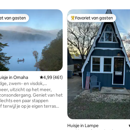
iet van gasten
Favoriet van gasten
iet van gasten
Topfavoriet van gasten
an 4,96 uit 5, 1.475 recensies
isje in Omaha
Gemiddelde beoordeling van 4,99 uit 5, 461 
4,99 (461)
dge, zwem- en visdok,
d, Branson
eer, uitzicht op het meer,
ondergang. Geniet van het
lechts een paar stappen
f terwijl je op je eigen terras
er aan dek. Dit is een van onze
 modern-rustic gastenhuisjes,
Huisje in Lampe
n vissteiger,