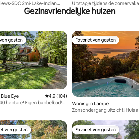
Views-SDC 2mi-Lake-Indian
Uitstapje tijdens de zomervaka
Gezinsvriendelijke huizen
arks
Zwembad*Pickleball*Golf
 van gasten
Favoriet van gasten
 van gasten
Favoriet van gasten
 Blue Eye
Gemiddelde beoordeling van 4,9 uit 5, 104 r
4,9 (104)
 40 hectare! Eigen bubbelbad!
van 4,98 uit 5, 256 recensies
Woning in Lampe
zwembad!
Zonsondergang uitzicht! Huis a
meer met bubbelbad op Table 
iet van gasten
Favoriet van gasten
iet van gasten
Favoriet van gasten