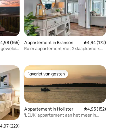
emiddelde beoordeling van 4,98 uit 5, 165 recensies
4,98 (165)
Appartement in Branson
Gemiddelde beoordeling
4,94 (172)
 geweldig
Ruim appartement met 2 slaapkamers
ecensies
en 2 badkamers – kingsize bedden in
beide kamers
Favoriet van gasten
Favoriet van gasten
Appartement in Hollister
Gemiddelde beoordeling
4,95 (152)
'LEUK' appartement aan het meer in
Branson
ecensies
emiddelde beoordeling van 4,97 uit 5, 229 recensies
4,97 (229)