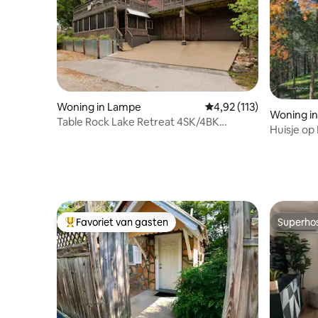
Woning in Lampe
Gemiddelde beoordeling
4,92 (113)
Woning in
Table Rock Lake Retreat 4SK/4BK
Huisje op 
Bootparkeerplaats /Helling
buurt va
Favoriet van gasten
Superho
Topfavoriet van gasten
Superho