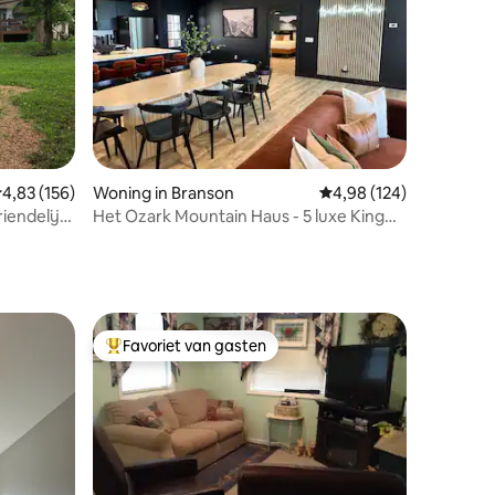
ecensies
emiddelde beoordeling van 4,83 uit 5, 156 recensies
4,83 (156)
Woning in Branson
Gemiddelde beoordeling
4,98 (124)
iendelijk
Het Ozark Mountain Haus - 5 luxe King
Suites!
Favoriet van gasten
Topfavoriet van gasten