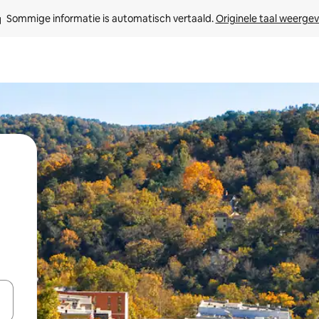
Sommige informatie is automatisch vertaald. 
Originele taal weerge
een keuze met je de pijltjestoetsen omhoog en omlaag, óf door te tik