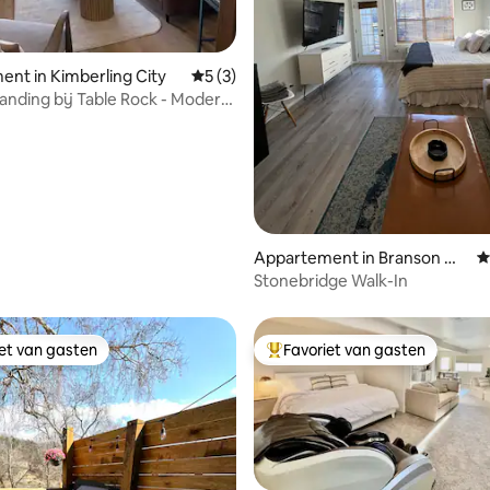
van 4,94 uit 5, 104 recensies
nt in Kimberling City
Gemiddelde beoordeling van 5 uit 5, 3 r
5 (3)
anding bij Table Rock - Modern,
erblijf
Appartement in Branson W
G
est
Stonebridge Walk-In
iet van gasten
Favoriet van gasten
iet van gasten
Topfavoriet van gasten