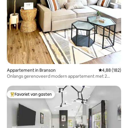
Appartement in Branson
Gemiddelde beo
4,88 (182)
Onlangs gerenoveerd modern appartement met 2
slaapkamers en 2 badkamers
Favoriet van gasten
Topfavoriet van gasten