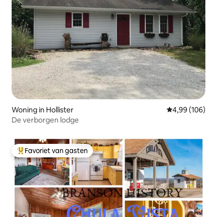
Woning in Hollister
Gemiddelde beo
4,99 (106)
De verborgen lodge
Favoriet van gasten
Topfavoriet van gasten