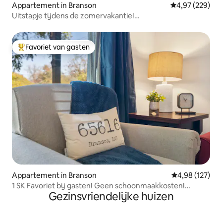
Appartement in Branson
Gemiddelde beo
4,97 (229)
Uitstapje tijdens de zomervakantie!
Zwembad*Pickleball*Golf
Favoriet van gasten
Topfavoriet van gasten
Appartement in Branson
Gemiddelde beo
4,98 (127)
1 SK Favoriet bij gasten! Geen schoonmaakkosten!
Gezinsvriendelijke huizen
Wafels!