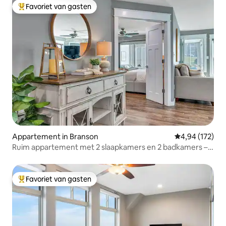
Favoriet van gasten
Topfavoriet van gasten
Appartement in Branson
Gemiddelde beo
4,94 (172)
Ruim appartement met 2 slaapkamers en 2 badkamers –
kingsize bedden in beide kamers
Favoriet van gasten
Topfavoriet van gasten