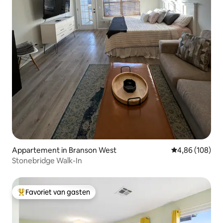
Appartement in Branson West
Gemiddelde beo
4,86 (108)
Stonebridge Walk-In
Favoriet van gasten
Topfavoriet van gasten