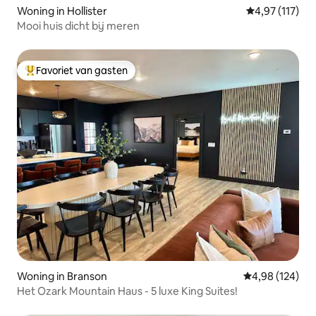
Woning in Hollister
Gemiddelde beo
4,97 (117)
Mooi huis dicht bij meren
Favoriet van gasten
Topfavoriet van gasten
Woning in Branson
Gemiddelde beo
4,98 (124)
Het Ozark Mountain Haus - 5 luxe King Suites!