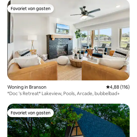
Favoriet van gasten
Favoriet van gasten
Woning in Branson
Gemiddelde beo
4,88 (116)
*Doc 's Retreat* Lakeview, Pools, Arcade, bubbelbad+
Favoriet van gasten
Favoriet van gasten