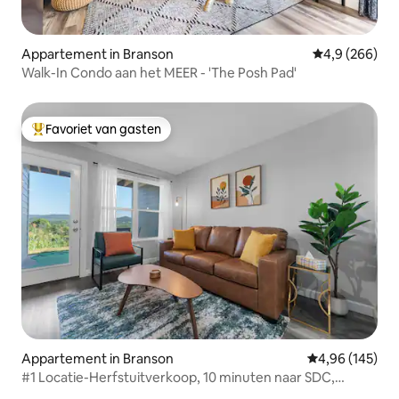
Appartement in Branson
Gemiddelde be
4,9 (266)
Walk-In Condo aan het MEER - 'The Posh Pad'
Favoriet van gasten
Topfavoriet van gasten
Appartement in Branson
Gemiddelde beo
4,96 (145)
#1 Locatie-Herfstuitverkoop, 10 minuten naar SDC,
speelhal, zwembad