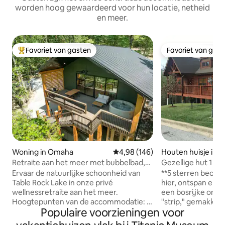
worden hoog gewaardeerd voor hun locatie, netheid
en meer.
Favoriet van gasten
Favoriet van gas
Topfavoriet van gasten
Favoriet van gas
Woning in Omaha
Gemiddelde beoordeling van 4,98
4,98 (146)
Houten huisje in 
Retraite aan het meer met bubbelbad,
Gezellige hut 1 - 
sauna en koud bad
1 verdieping
Ervaar de natuurlijke schoonheid van
**5 sterren beoordelingen
Table Rock Lake in onze privé
hier, ontspan en g
wellnessretraite aan het meer.
een bosrijke omge
Hoogtepunten van de accommodatie: •
"strip," gemakkeli
Populaire voorzieningen voor
Eigen fitnessruimte, koude duik en
achterwegen voor 
sauna • Eigen terras met bubbelbad •
onze hut ligt in e