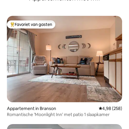
Favoriet van gasten
Topfavoriet van gasten
Appartement in Branson
Gemiddelde beo
4,98 (258)
Romantische 'Moonlight Inn' met patio 1 slaapkamer