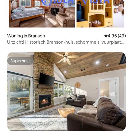
Woning in Branson
Gemiddelde be
4,96 (49)
Uitzicht! Historisch Branson-huis, schommels, vuurplaats,
plezier
Superhost
Superhost