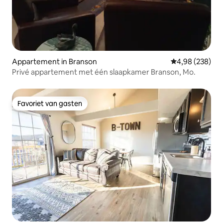
Appartement in Branson
Gemiddelde beo
4,98 (238)
Privé appartement met één slaapkamer Branson, Mo.
Favoriet van gasten
Favoriet van gasten