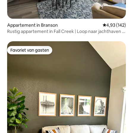
Appartement in Branson
Gemiddelde beo
4,93 (142)
Rustig appartement in Fall Creek | Loop naar jachthaven +
kingsize bed
Favoriet van gasten
Favoriet van gasten