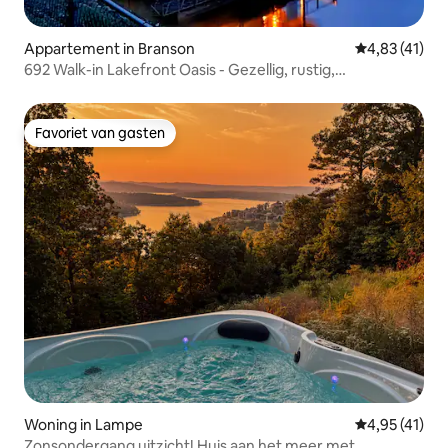
Appartement in Branson
Gemiddelde be
4,83 (41)
692 Walk-in Lakefront Oasis - Gezellig, rustig,
schilderachtig
Favoriet van gasten
Favoriet van gasten
Woning in Lampe
Gemiddelde be
4,95 (41)
Zonsondergang uitzicht! Huis aan het meer met