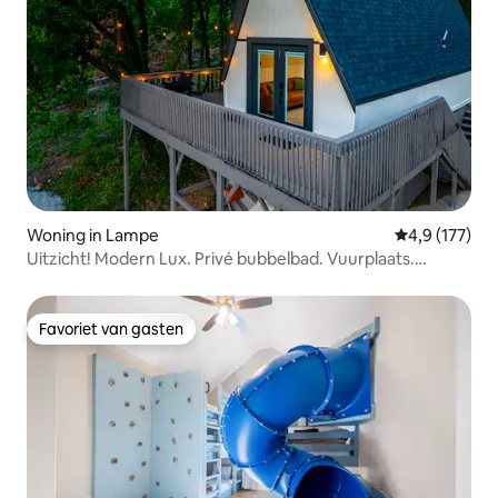
Woning in Lampe
Gemiddelde be
4,9 (177)
Uitzicht! Modern Lux. Privé bubbelbad. Vuurplaats.
Hangmat.
Favoriet van gasten
Favoriet van gasten