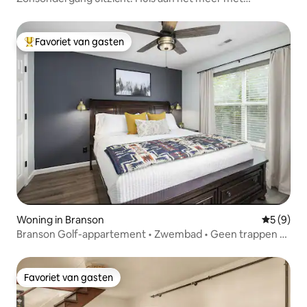
bubbelbad op Table Rock
Favoriet van gasten
Topfavoriet van gasten
Woning in Branson
Gemiddeld
5 (9)
Branson Golf-appartement • Zwembad • Geen trappen •
8 slaapplaatsen
Favoriet van gasten
Favoriet van gasten