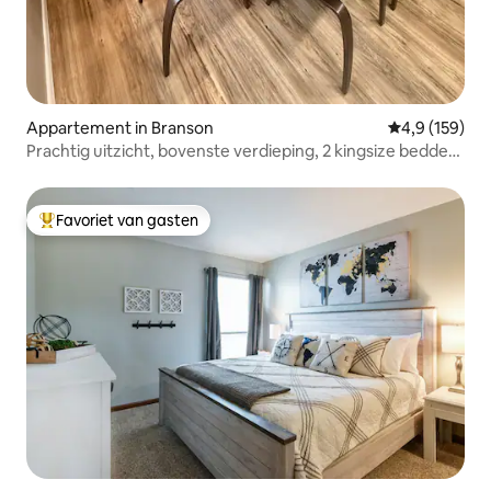
Appartement in Branson
Gemiddelde be
4,9 (159)
Prachtig uitzicht, bovenste verdieping, 2 kingsize bedden,
luxe!
Favoriet van gasten
Topfavoriet van gasten