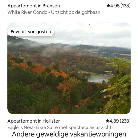
Appartement in Branson
Gemiddelde beo
4,95 (138)
White River Condo - Uitzicht op de golfbaan!
Favoriet van gasten
Favoriet van gasten
Appartement in Hollister
Gemiddelde beo
4,89 (238)
Eagle 's Nest-Luxe Suite met spectaculair uitzicht!
Andere geweldige vakantiewoningen