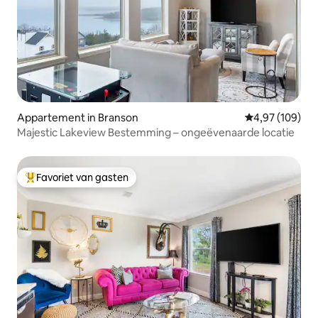
Appartement in Branson
Gemiddelde beo
4,97 (109)
Majestic Lakeview Bestemming – ongeëvenaarde locatie
Favoriet van gasten
Topfavoriet van gasten