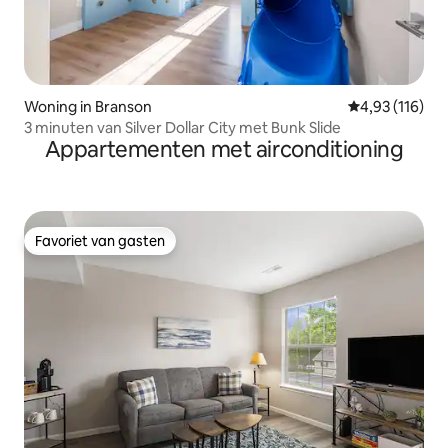
Woning in Branson
Gemiddelde beo
4,93 (116)
3 minuten van Silver Dollar City met Bunk Slide
Appartementen met airconditioning
Favoriet van gasten
Favoriet van gasten