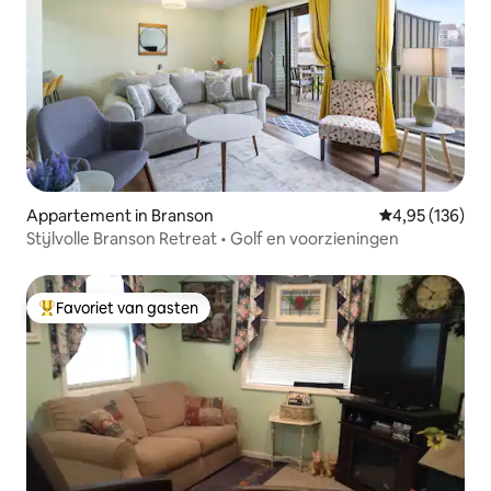
Appartement in Branson
Gemiddelde beo
4,95 (136)
Stijlvolle Branson Retreat • Golf en voorzieningen
Favoriet van gasten
Topfavoriet van gasten