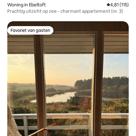
Woning in Ebeltoft
Gemiddelde be
4,81 (115)
Prachtig uitzicht op zee - charmant appartement (nr. 3)
Favoriet van gasten
Favoriet van gasten