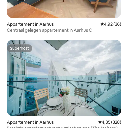
Appartement in Aarhus
Gemiddelde be
4,92 (36)
Centraal gelegen appartement in Aarhus C
Superhost
Superhost
Appartement in Aarhus
Gemiddelde beo
4,85 (328)