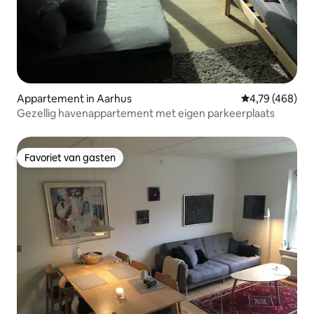
Appartement in Aarhus
Gemiddelde beo
4,79 (468)
Gezellig havenappartement met eigen parkeerplaats
Favoriet van gasten
Favoriet van gasten