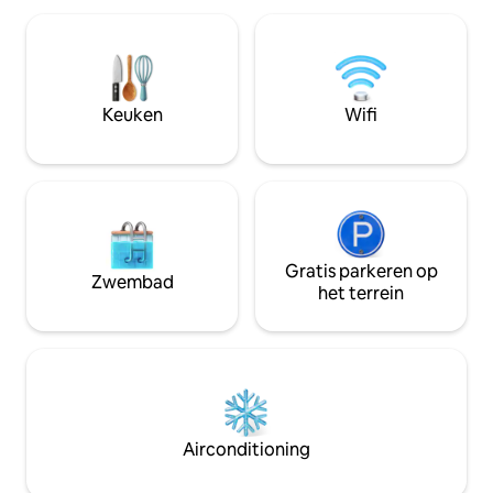
met ruwe betonn
onze plek, maar delen het graag met je
een toilet, keuke
in de zomer. Alles wat je nodig hebt is er.
benedenverdiepin
Twee aparte slaapkamers, met mooie
verdieping is er 
tweepersoonsbedden. Een grote
slaapgedeelte me
eettafel in de eetkamer, met een
Keuken
Wifi
tweepersoonsbed 
geweldig avondlicht over de
de woonkamer - d
stadstorens. Een goed uitgeruste,
uitgetrokken voor
gemakkelijk te hanteren keuken. Een
comfortabele badkamer met douche en
toilet. Een mooie hal met toegang tot de
hele shabam. Omdat we niet in televisie
geloven, kunnen we je in plaats daarvan
een sterke breedband wifi geven. En we
Gratis parkeren op
Zwembad
raden een goede regenachtige dag
het terrein
doorgebracht met een van onze vele
bordspellen! We komen langs en zeggen
hallo - open de deuren, was vies linnen
indien nodig. Alles in overeenstemming
met u natuurlijk. We zijn niet zo ver weg
en kunnen je helpen als je dat nodig
hebt. De woning is gelegen in het hart
Airconditioning
van de stad op slechts 200 meter van de
hoofdstraat. Er is gemakkelijk openbaar