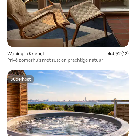
Woning in Knebel
Gemiddelde be
4,92 (12)
Privé zomerhuis met rust en prachtige natuur
Superhost
Superhost