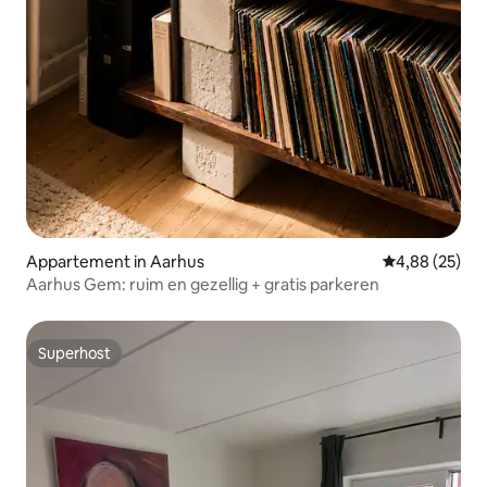
Appartement in Aarhus
Gemiddelde be
4,88 (25)
Aarhus Gem: ruim en gezellig + gratis parkeren
Superhost
Superhost