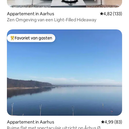
Appartement in Aarhus
Gemiddelde beo
4,82 (133)
Zen Omgeving van een Light-Filled Hideaway
Favoriet van gasten
Topfavoriet van gasten
Appartement in Aarhus
Gemiddelde be
4,99 (83)
Ruime flat met spectaculair uitzicht op Århus Ø