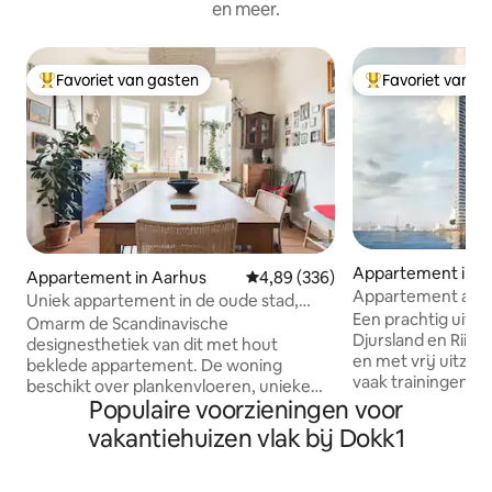
en meer.
Favoriet van gasten
Favoriet van g
Topfavoriet van gasten
Topfavoriet van 
Appartement in A
Appartement in Aarhus
Gemiddelde beoordeling van 4,89
4,89 (336)
Appartement aan 
Uniek appartement in de oude stad,
parkeren
Een prachtig uitzi
Aarhus
Omarm de Scandinavische
Djursland en Riis S
designesthetiek van dit met hout
en met vrij uitzich
beklede appartement. De woning
vaak trainingen/ko
beschikt over plankenvloeren, unieke
zeegebied direct v
Populaire voorzieningen voor
kunstwerken, kleurvlakken, een
slechts een paar 
eclectische mix van eigentijds en antiek
vakantiehuizen vlak bij Dokk1
verfrissende duik i
meubilair en uitzicht op het dak. U vindt
zwembrug voor de 
hier een goed uitgerust en gezellig
woning heeft een 
Deens appartement. We houden van