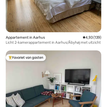
Appartement in Aarhus
Gemiddelde beo
4,93 (139)
Licht 2-kamerappartement in Aarhus/Åbyhøj met uitzicht
Favoriet van gasten
Topfavoriet van gasten