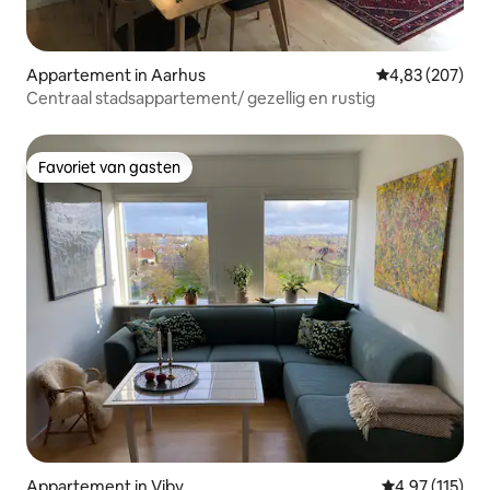
Appartement in Aarhus
Gemiddelde beo
4,83 (207)
Centraal stadsappartement/ gezellig en rustig
Favoriet van gasten
Favoriet van gasten
Appartement in Viby
Gemiddelde beo
4,97 (115)