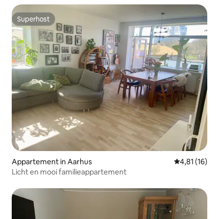
Superhost
Superhost
Appartement in Aarhus
Gemiddelde be
4,81 (16)
Licht en mooi familieappartement