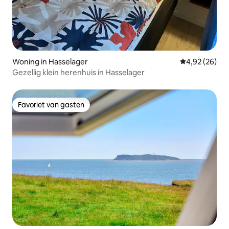
Woning in Hasselager
Gemiddelde be
4,92 (26)
Gezellig klein herenhuis in Hasselager
Favoriet van gasten
Favoriet van gasten