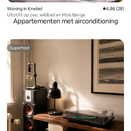
Woning in Knebel
Gemiddelde be
4,86 (28)
Uitzicht op zee, wildbad en Mols Bjerge
Appartementen met airconditioning
Superhost
Superhost