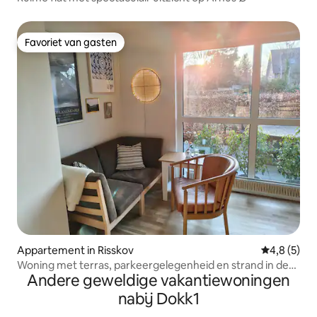
Favoriet van gasten
Favoriet van gasten
Appartement in Risskov
Gemiddelde 
4,8 (5)
Woning met terras, parkeergelegenheid en strand in de
Andere geweldige vakantiewoningen
buurt
nabij Dokk1