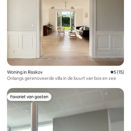
Woning in Risskov
Gemiddelde
5 (15)
Onlangs gerenoveerde villa in de buurt van bos en zee
Favoriet van gasten
Favoriet van gasten