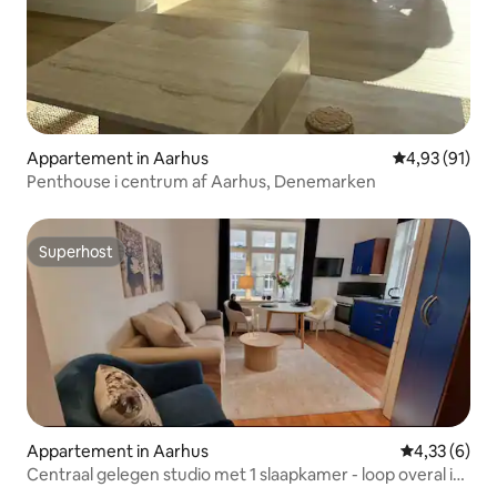
Appartement in Aarhus
Gemiddelde be
4,93 (91)
Penthouse i centrum af Aarhus, Denemarken
Superhost
Superhost
Appartement in Aarhus
Gemiddelde b
4,33 (6)
Centraal gelegen studio met 1 slaapkamer - loop overal in
Aarhus