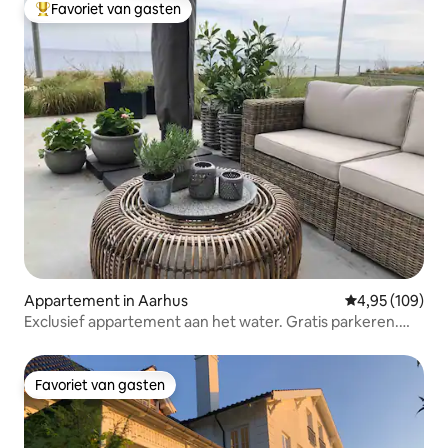
Favoriet van gasten
Topfavoriet van gasten
Appartement in Aarhus
Gemiddelde beo
4,95 (109)
Exclusief appartement aan het water. Gratis parkeren.
Oplader
Favoriet van gasten
Favoriet van gasten