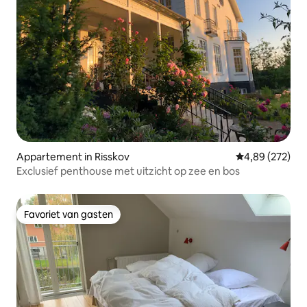
Appartement in Risskov
Gemiddelde beo
4,89 (272)
Exclusief penthouse met uitzicht op zee en bos
Favoriet van gasten
Favoriet van gasten