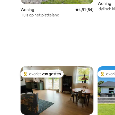
Woning
Idyllisch 
Woning
Gemiddelde beoordelin
4,91 (54)
Huis op het platteland
Favoriet van gasten
Favor
Topfavoriet van gasten
Topfavor