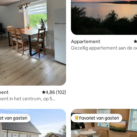
van 4,89 uit 5, 235 recensies
Appartement
G
Gezellig appartement aan de o
Mossø
ment
Gemiddelde beoordeling van 4,86 uit 5, 102 r
4,86 (102)
nt in het centrum, op 5
an het busstation
iet van gasten
Favoriet van gasten
iet van gasten
Topfavoriet van gasten