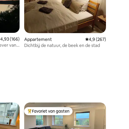
emiddelde beoordeling van 4,93 uit 5, 166 recensies
4,93 (166)
Appartement
Gemiddelde beoordelin
4,9 (267)
ever van
Dichtbij de natuur, de beek en de stad
ecensies
Favoriet van gasten
Topfavoriet van gasten