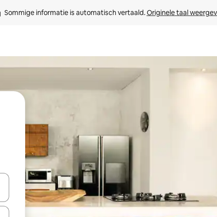
Sommige informatie is automatisch vertaald. 
Originele taal weerge
een keuze met je de pijltjestoetsen omhoog en omlaag, óf door te tik