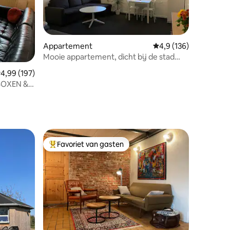
Appartement
Gemiddelde beoordelin
4,9 (136)
Mooie appartement, dicht bij de stad
ecensies
met gratis parkeren
emiddelde beoordeling van 4,99 uit 5, 197 recensies
4,99 (197)
BOXEN &
Favoriet van gasten
Topfavoriet van gasten