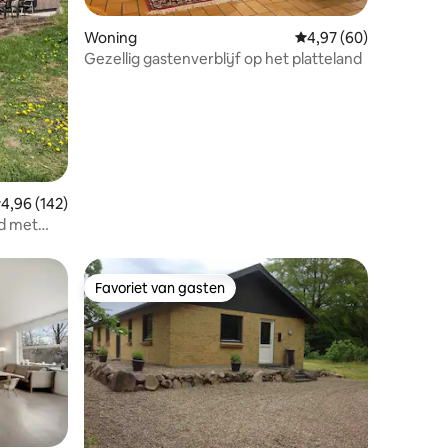
recensies
Woning
Gemiddelde beoordelin
4,97 (60)
Gezellig gastenverblijf op het platteland
emiddelde beoordeling van 4,96 uit 5, 142 recensies
4,96 (142)
nd met
uis
Favoriet van gasten
Favoriet van gasten