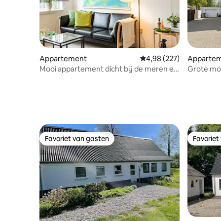
Appartement
Gemiddelde beoordeling 
4,98 (227)
Apparte
Mooi appartement dicht bij de meren en
Grote mo
het centrum
kitchene
Favoriet van gasten
Favoriet
Favoriet van gasten
Favoriet