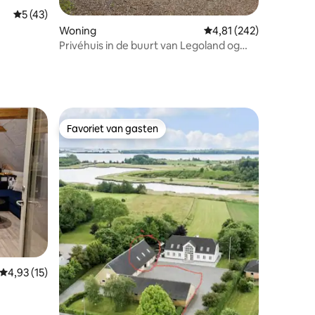
Gemiddelde beoordeling van 5 uit 5, 43 recensies
5 (43)
Woning
Gemiddelde beoordeling
4,81 (242)
ecensies
Privéhuis in de buurt van Legoland og
Givskud Zoo
Favoriet van gasten
Favoriet van gasten
Gemiddelde beoordeling van 4,93 uit 5, 15 recensies
4,93 (15)