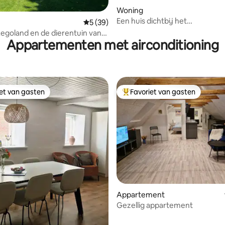
 van 4,97 uit 5, 70 recensies
Woning
Een huis dichtbij het
Gemiddelde beoordeling van 5 uit 5, 39 r
5 (39)
stadscentrum/LEGO-huis
 Legoland en de dierentuin van
Appartementen met airconditioning
uimte voor 10 personen.
iet van gasten
Favoriet van gasten
iet van gasten
Topfavoriet van gasten
van 4,98 uit 5, 185 recensies
Appartement
Gezellig appartement