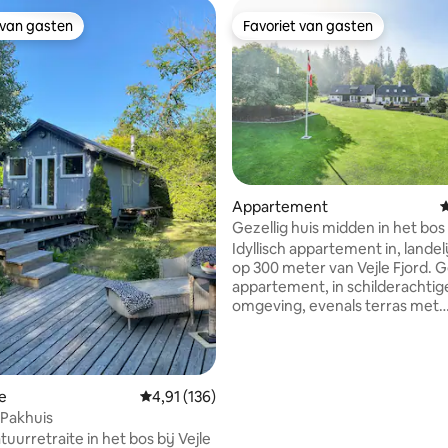
 van gasten
Favoriet van gasten
 van gasten
Favoriet van gasten
Appartement
G
Gezellig huis midden in het bos 
Ibækgaarden
Idyllisch appartement in, landeli
op 300 meter van Vejle Fjord. Gezellig
appartement, in schilderachtig
omgeving, evenals terras met
tafel/stoelen en barbecue. Het
appartement bestaat uit hal, 
3 kamers, keuken en een grote
woonkamer met bank en eettafe
 van 4,9 uit 5, 709 recensies
e
Gemiddelde beoordeling van 4,91 uit 5, 136 r
4,91 (136)
smart-tv's in beide kamers, eve
 Pakhuis
woonkamer. Het terrein is gelegen in
uurretraite in het bos bij Vejle
Munkebjerg bos, waar er moge