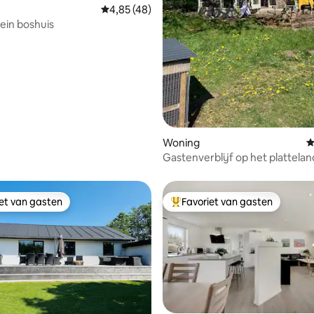
Gemiddelde beoordeling van 4,85 uit 5, 48 
4,85 (48)
klein boshuis
g van 4,91 uit 5, 54 recensies
Woning
G
Gastenverblijf op het plattela
prachtig uitzicht - achthoekig h
iet van gasten
Favoriet van gasten
iet van gasten
Topfavoriet van gasten