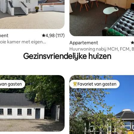
van 4,98 uit 5, 227 recensies
ment
Gemiddelde beoordeling van 4,98 uit 5, 117 r
4,98 (117)
oie kamer met eigen
Appartement
G
tte en badkamer
Huurwoning nabij MCH, FCM, 
Gezinsvriendelijke huizen
Gødstrup Hospital
 van gasten
Favoriet van gasten
 van gasten
Topfavoriet van gasten