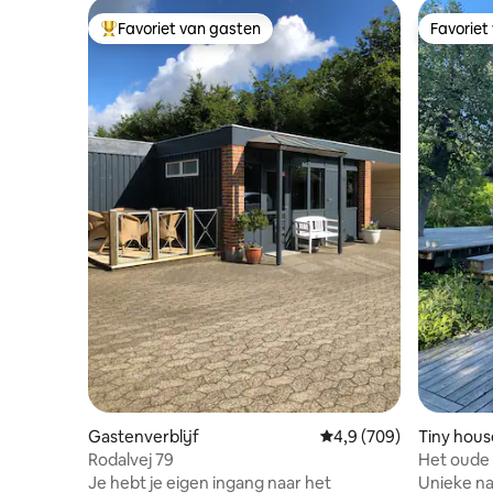
Favoriet van gasten
Favoriet
Topfavoriet van gasten
Favoriet
Gastenverblijf
Gemiddelde beoordeling
4,9 (709)
Tiny hous
Rodalvej 79
Het oude
Je hebt je eigen ingang naar het
Unieke nat