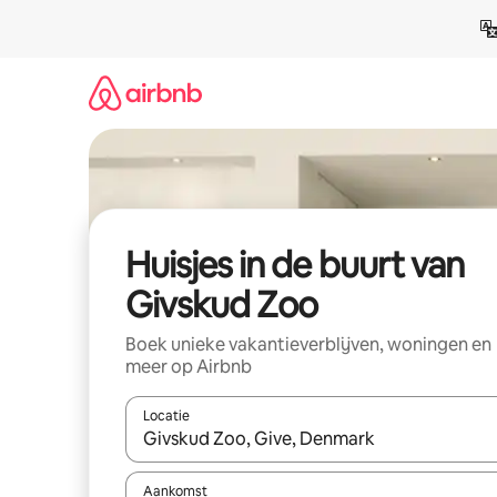
Ga
direct
naar
inhoud
Huisjes in de buurt van
Givskud Zoo
Boek unieke vakantieverblijven, woningen en
meer op Airbnb
Locatie
Wanneer er suggesties beschikbaar zijn, maak je 
Aankomst