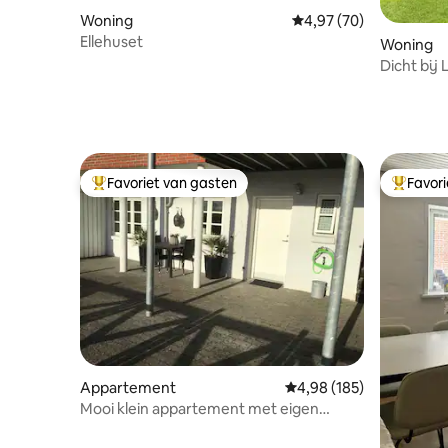
Woning
Gemiddelde beoordeling
4,97 (70)
Ellehuset
Woning
Dicht bij
Givskud R
Favoriet van gasten
Favor
Topfavoriet van gasten
Topfavor
Appartement
Gemiddelde beoordeling 
4,98 (185)
Mooi klein appartement met eigen
binnenplaats