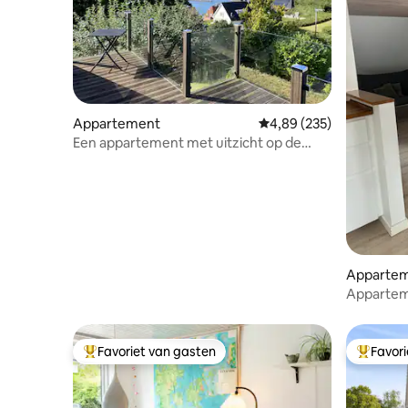
Appartement
Gemiddelde beoordeling 
4,89 (235)
Een appartement met uitzicht op de
haven van Kolding fjord
Apparte
Apparteme
minuten v
Favoriet van gasten
Favor
Topfavoriet van gasten
Topfavor