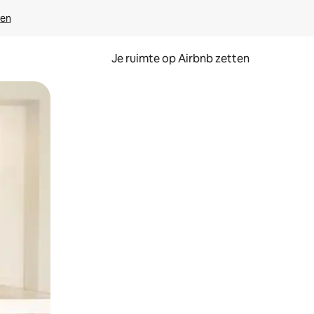
ven
Je ruimte op Airbnb zetten
ken of swipen.