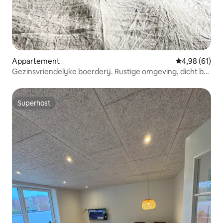
Appartement
Gemiddelde be
4,98 (61)
Gezinsvriendelijke boerderij. Rustige omgeving, dicht bij
de stad
Superhost
Superhost