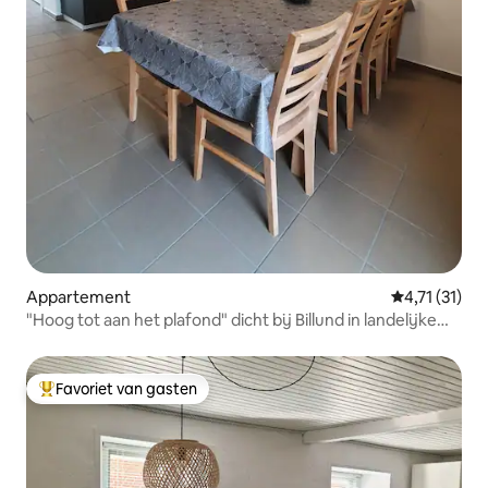
Appartement
Gemiddelde b
4,71 (31)
"Hoog tot aan het plafond" dicht bij Billund in landelijke
idylle
Favoriet van gasten
Topfavoriet van gasten