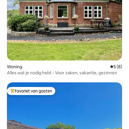
Woning
Gemiddeld
5 (8)
Alles wat je nodig hebt - Voor zaken, vakantie, gezinnen
Favoriet van gasten
Topfavoriet van gasten