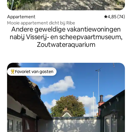
Appartement
Gemiddelde be
4,85 (74)
Mooie appartement dicht bij Ribe
Andere geweldige vakantiewoningen
nabij Visserij- en scheepvaartmuseum,
Zoutwateraquarium
Favoriet van gasten
Topfavoriet van gasten