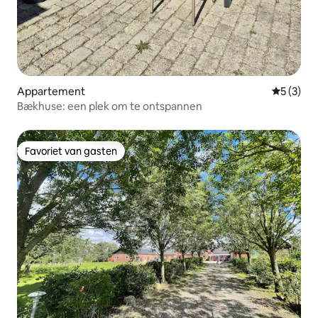
Appartement
Gemiddeld
5 (3)
Bækhuse: een plek om te ontspannen
Favoriet van gasten
Favoriet van gasten