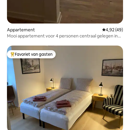
Appartement
Gemiddelde be
4,92 (49)
Mooi appartement voor 4 personen centraal gelegen in
Esbjerg
Favoriet van gasten
Topfavoriet van gasten