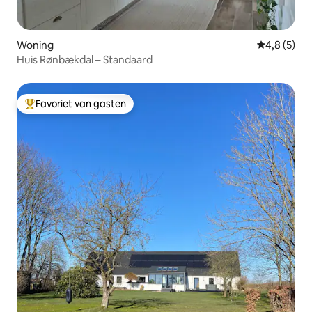
Woning
Gemiddelde 
4,8 (5)
Huis Rønbækdal – Standaard
Favoriet van gasten
Topfavoriet van gasten