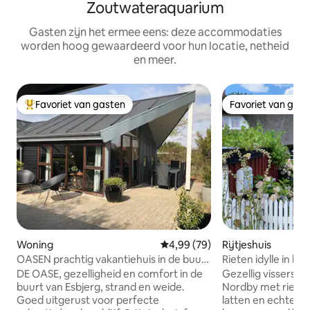
Zoutwateraquarium
Gasten zijn het ermee eens: deze accommodaties
worden hoog gewaardeerd voor hun locatie, netheid
en meer.
Favoriet van gasten
Favoriet van gas
Topfavoriet van gasten
Favoriet van gas
Woning
Gemiddelde beoordeling van 4,9
4,99 (79)
Rijtjeshuis
OASEN prachtig vakantiehuis in de buurt
Rieten idylle in he
van Esbjerg, strand en natuur
DE OASE, gezelligheid en comfort in de
Gezellig vissershui
buurt van Esbjerg, strand en weide.
Nordby met riete
Goed uitgerust voor perfecte
latten en echte Fa