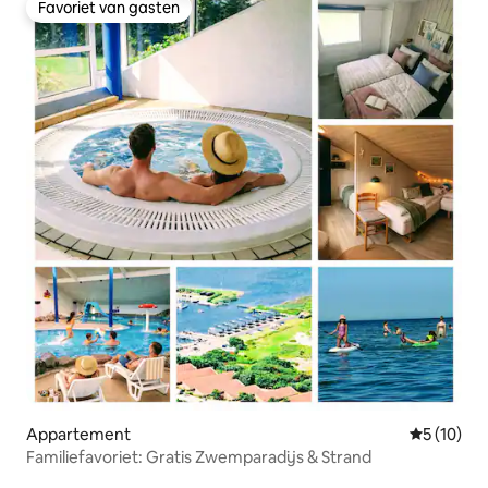
Favoriet van gasten
Favoriet van gasten
Appartement
Gemiddelde
5 (10)
Familiefavoriet: Gratis Zwemparadijs & Strand