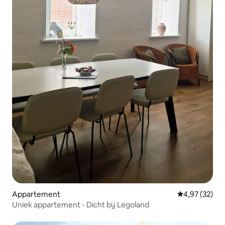
Appartement
Gemiddelde be
4,97 (32)
Uniek appartement - Dicht bij Legoland