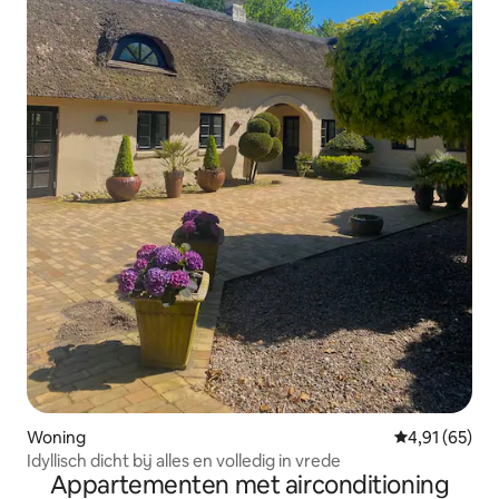
Woning
Gemiddelde be
4,91 (65)
Idyllisch dicht bij alles en volledig in vrede
Appartementen met airconditioning