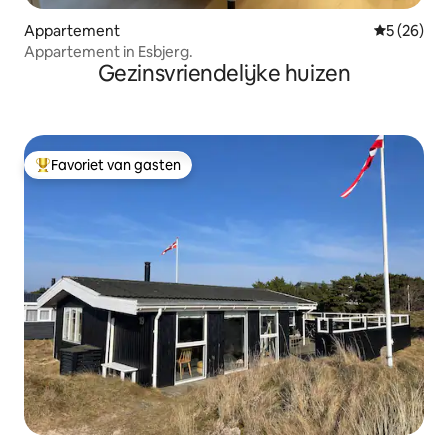
Appartement
Gemiddelde
5 (26)
Appartement in Esbjerg.
Gezinsvriendelijke huizen
Favoriet van gasten
Topfavoriet van gasten