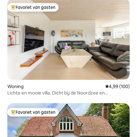
Favoriet van gasten
Topfavoriet van gasten
Woning
Gemiddelde beo
4,99 (100)
Lichte en mooie villa. Dicht bij de Noordzee en
VardeMidtby
Favoriet van gasten
Topfavoriet van gasten