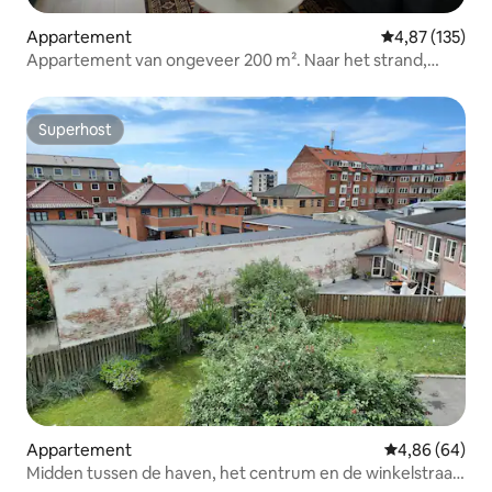
Appartement
Gemiddelde beo
4,87 (135)
Appartement van ongeveer 200 m². Naar het strand,
midden in de stad
Superhost
Superhost
Appartement
Gemiddelde be
4,86 (64)
Midden tussen de haven, het centrum en de winkelstraat