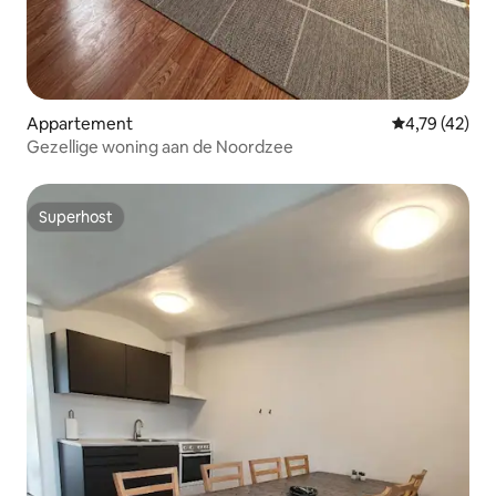
Appartement
Gemiddelde be
4,79 (42)
Gezellige woning aan de Noordzee
Superhost
Superhost