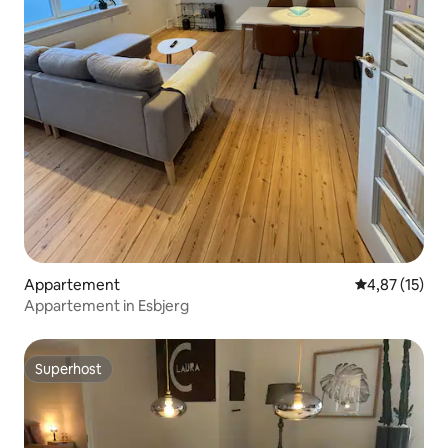
Appartement
Gemiddelde be
4,87 (15)
Appartement in Esbjerg
Superhost
Superhost