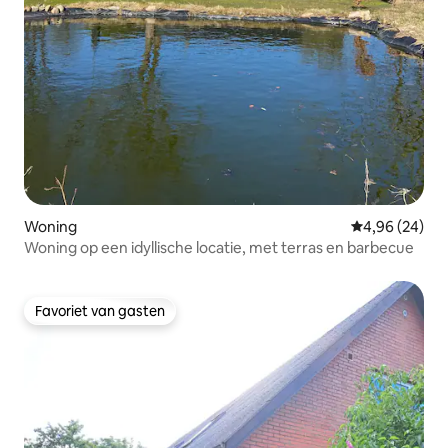
Woning
Gemiddelde be
4,96 (24)
Woning op een idyllische locatie, met terras en barbecue
Favoriet van gasten
Favoriet van gasten