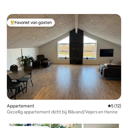
Favoriet van gasten
Topfavoriet van gasten
Appartement
Gemiddelde
5 (12)
Gezellig appartement dicht bij Blåvand/Vejers en Henne