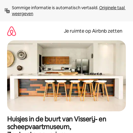
Ga
Sommige informatie is automatisch vertaald. 
Originele taal 
direct
weergeven
naar
inhoud
Je ruimte op Airbnb zetten
Huisjes in de buurt van Visserij- en
scheepvaartmuseum,