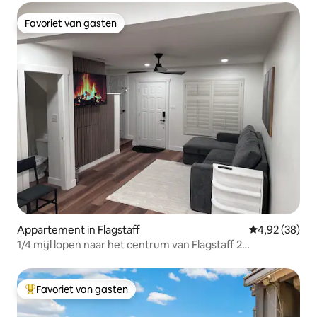
Favoriet van gasten
Favoriet van gasten
Appartement in Flagstaff
Gemiddelde be
4,92 (38)
1/4 mijl lopen naar het centrum van Flagstaff 2
slaapkamers/1,5 badkamers NIEUW!
Favoriet van gasten
Topfavoriet van gasten