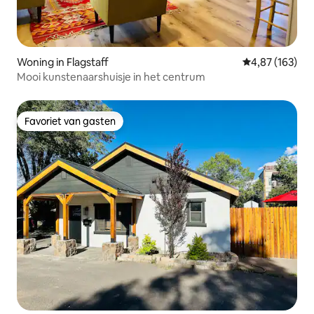
Woning in Flagstaff
Gemiddelde beo
4,87 (163)
Mooi kunstenaarshuisje in het centrum
Favoriet van gasten
Favoriet van gasten