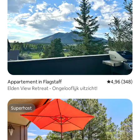
Appartement in Flagstaff
Gemiddelde beo
4,96 (348)
Elden View Retreat - Ongelooflijk uitzicht!
Superhost
Superhost