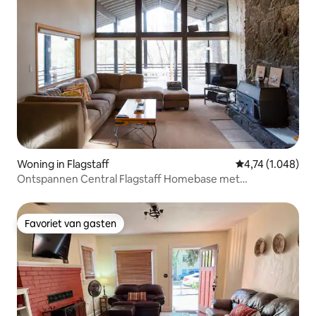
Woning in Flagstaff
Gemiddelde beoor
4,74 (1.048)
Ontspannen Central Flagstaff Homebase met
airconditioning
Favoriet van gasten
Favoriet van gasten