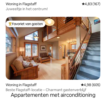
Woning in Flagstaff
Gemiddelde beo
4,83 (167)
Juweeltje in het centrum!
Favoriet van gasten
Topfavoriet van gasten
Woning in Flagstaff
Gemiddelde beo
4,98 (605)
Beste Flagstaff-locatie – Charmant gastenverblijf
Appartementen met airconditioning