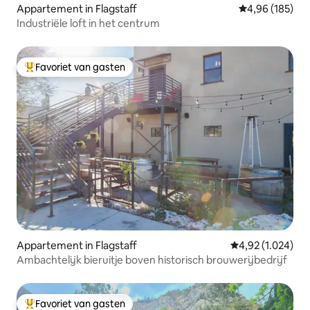
Appartement in Flagstaff
Gemiddelde beo
4,96 (185)
Industriële loft in het centrum
Favoriet van gasten
Topfavoriet van gasten
Appartement in Flagstaff
Gemiddelde beoor
4,92 (1.024)
Ambachtelijk bieruitje boven historisch brouwerijbedrijf
Favoriet van gasten
Topfavoriet van gasten