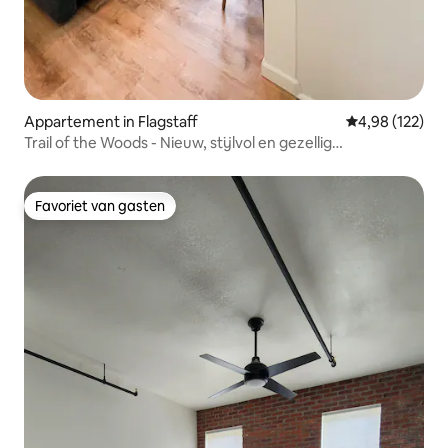
Appartement in Flagstaff
Gemiddelde beo
4,98 (122)
Trail of the Woods - Nieuw, stijlvol en gezellig
appartement
Favoriet van gasten
Favoriet van gasten