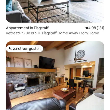
Appartement in Flagstaff
Gemiddelde beo
4,98 (131)
Retreat67 - Je BESTE Flagstaff Home Away From Home
Favoriet van gasten
Favoriet van gasten