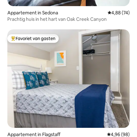
Appartement in Sedona
Gemiddelde be
4,88 (74)
Prachtig huis in het hart van Oak Creek Canyon
Favoriet van gasten
Topfavoriet van gasten
Appartement in Flagstaff
Gemiddelde be
4,96 (98)