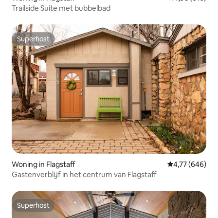
Trailside Suite met bubbelbad
Superhost
Superhost
Woning in Flagstaff
Gemiddelde beo
4,77 (646)
Gastenverblijf in het centrum van Flagstaff
Superhost
Superhost