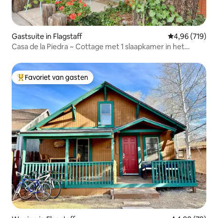
Gastsuite in Flagstaff
Gemiddelde beo
4,96 (719)
Casa de la Piedra ~ Cottage met 1 slaapkamer in het
centrum
Favoriet van gasten
Topfavoriet van gasten