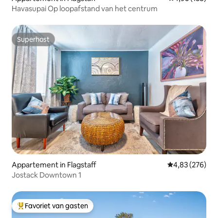
Havasupai Op loopafstand van het centrum
Superhost
Superhost
Appartement in Flagstaff
Gemiddelde beo
4,83 (276)
Jostack Downtown 1
Favoriet van gasten
Topfavoriet van gasten