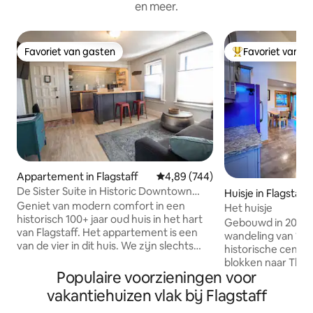
en meer.
Favoriet van gasten
Favoriet van g
Favoriet van gasten
Topfavoriet van 
Appartement in Flagstaff
Gemiddelde beoordeling van 4,89
4,89 (744)
De Sister Suite in Historic Downtown
Huisje in Flagstaff
Flagstaff #4
Geniet van modern comfort in een
Het huisje
historisch 100+ jaar oud huis in het hart
Gebouwd in 2017.
van Flagstaff. Het appartement is een
wandeling van 15-
van de vier in dit huis. We zijn slechts
historische centru
een paar blokken verwijderd van het
blokken naar Thor
centrum van het winkelgebied en
Populaire voorzieningen voor
en fietsmogelijk
tientallen restaurants en winkels. Het
Mesa. Een betonn
vakantiehuizen vlak bij Flagstaff
appartement is een charmante, onlangs
vloerverwarming o
gerestaureerde ruimte in de Aspen en