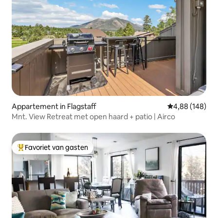
Appartement in Flagstaff
Gemiddelde beo
4,88 (148)
Mnt. View Retreat met open haard + patio | Airco
Favoriet van gasten
Topfavoriet van gasten