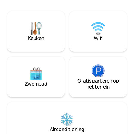
massief hickory op
Park Historic Homes, een complex met 2
slaapkamer op de 
woningen en 7 eenheden. Lowell
overvloed aan natu
Observatory, Thorpe Park en de
vele ramen en da
stedelijke paden liggen allemaal binnen
is gecentreerd ro
een paar blokken en zijn gunstig
keuken met een h
gelegen voor uitstapjes naar de Grand
apparatuur, een 
Keuken
Wifi
Canyon en het Snowbowl Ski Area.
aanrecht en ande
afwerkingen.
Gratis parkeren op
Zwembad
het terrein
Airconditioning