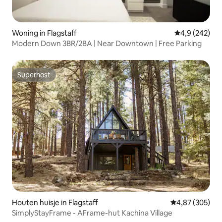
Woning in Flagstaff
Gemiddelde be
4,9 (242)
Modern Down 3BR/2BA | Near Downtown | Free Parking
Superhost
Superhost
Houten huisje in Flagstaff
Gemiddelde beo
4,87 (305)
SimplyStayFrame - AFrame-hut Kachina Village