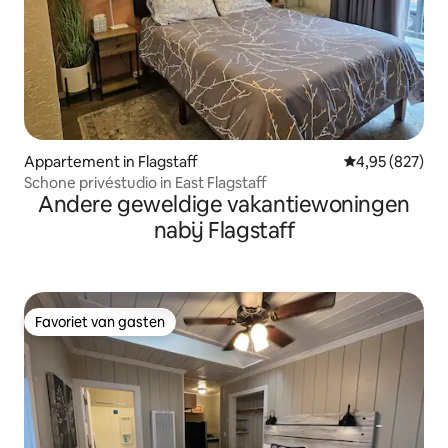
Appartement in Flagstaff
Gemiddelde beo
4,95 (827)
Schone privéstudio in East Flagstaff
Andere geweldige vakantiewoningen
nabij Flagstaff
Favoriet van gasten
Favoriet van gasten