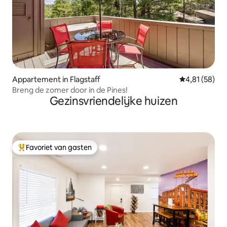
Appartement in Flagstaff
Gemiddelde be
4,81 (58)
Breng de zomer door in de Pines!
Gezinsvriendelijke huizen
Favoriet van gasten
Topfavoriet van gasten