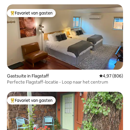
Favoriet van gasten
Topfavoriet van gasten
Gastsuite in Flagstaff
Gemiddelde beo
4,97 (806)
Perfecte Flagstaff-locatie - Loop naar het centrum
Favoriet van gasten
Topfavoriet van gasten