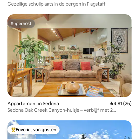
Gezellige schuilplaats in de bergen in Flagstaff
Superhost
Superhost
Appartement in Sedona
Gemiddelde be
4,81 (26)
Sedona Oak Creek Canyon-huisje – verblijf met 2
slaapkamers
Favoriet van gasten
Topfavoriet van gasten