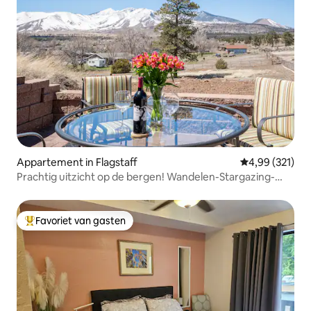
Appartement in Flagstaff
Gemiddelde beo
4,99 (321)
Prachtig uitzicht op de bergen! Wandelen-Stargazing-
Firepit
Favoriet van gasten
Topfavoriet van gasten