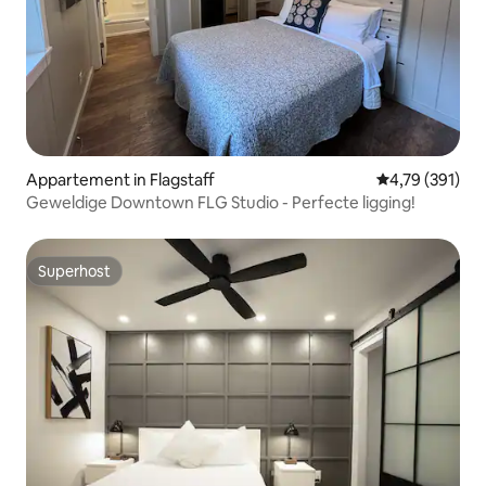
Appartement in Flagstaff
Gemiddelde beo
4,79 (391)
Geweldige Downtown FLG Studio - Perfecte ligging!
Superhost
Superhost