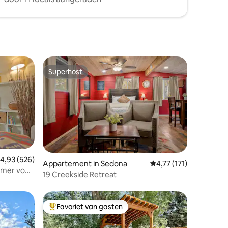
Superhost
Superhost
emiddelde beoordeling van 4,93 uit 5, 526 recensies
4,93 (526)
ecensies
Appartement in Sedona
Gemiddelde beoordeling
4,77 (171)
amer voor
19 Creekside Retreat
Favoriet van gasten
Topfavoriet van gasten