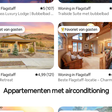
van 4,96 uit 5, 485 recensies
 Flagstaff
Gemiddelde beoordeling van 5 uit 5, 107 r
5 (107)
Woning in Flagstaff
G
ss Luxury Lodge | Bubbelbad |
Trailside Suite met bubbelbad
icht
iet van gasten
Favoriet van gasten
iet van gasten
Topfavoriet van gasten
 Flagstaff
Gemiddelde beoordeling van 4,99 uit 5, 121 r
4,99 (121)
Woning in Flagstaff
Ge
van 4,96 uit 5, 127 recensies
 Retreat
Beste Flagstaff-locatie – Char
gastenverblijf
Appartementen met airconditioning