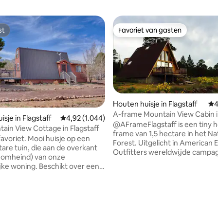
st
Favoriet van gasten
st
Favoriet van gasten
Houten huisje in Flagstaff
Ge
4
A-frame Mountain View Cabin i
sje in Flagstaff
Gemiddelde beoordeling van 4,92 uit 5, 1.044 r
4,92 (1.044)
National Forest
@AFrameFlagstaff is een tiny 
ain View Cottage in Flagstaff
frame van 1,5 hectare in het Na
favoriet. Mooi huisje op een
Forest. Uitgelicht in American 
tare tuin, die aan de overkant
Outfitters wereldwijde campa
rt omheind) van onze
Hondvriendelijk. AC. Epische 
jke woning. Beschikt over een
en sterrenkijken. 10 minuten n
 keuken, gezellige pelletkachel
historische centrum/Route 66. 
gen buitendek. 10 min van het
minuten naar Walnut Canyon, 
he centrum en Rt. 66. 15 min van
Crater, Wupatki National Parks
n, Sunset Crater, Wupatki
Snowbowl. 30 minuten naar Me
ing van 5 uit 5, 150 recensies
Parks. 45 min van Oak Creek
Crater en Sedona. 90 minuten 