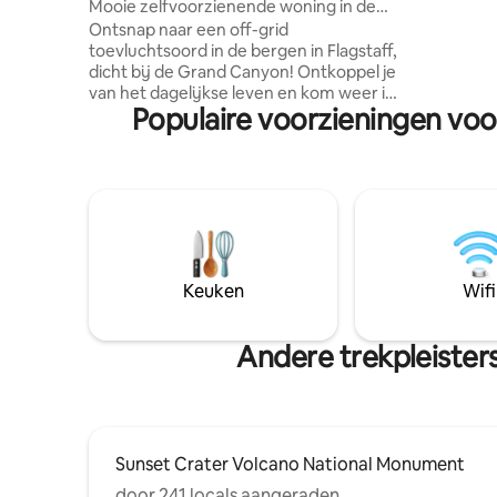
Mooie zelfvoorzienende woning in de
Cyn/Sedo
buurt van Flagstaff, GCNP
Ontsnap naar een off-grid
Canyon. 4
toevluchtsoord in de bergen in Flagstaff,
uitzicht o
dicht bij de Grand Canyon! Ontkoppel je
Donkere n
van het dagelijkse leven en kom weer in
naar de st
Populaire voorzieningen voo
contact met de natuur in onze rustige,
huwelijksr
niet op het elektriciteitsnet aangesloten
hut, genesteld in de prachtige bossen
buiten Flagstaff. Dit afgelegen
toevluchtsoord, omgeven door
prachtige uitzichten en een eindeloze
sterrenhemel, biedt de perfecte
ontsnapping voor stellen, gezinnen en
buitenavonturiers die op zoek zijn naar
Keuken
Wifi
een echte bergervaring. Dicht bij
Flagstaff en AZ Snowbowl Ski Resort,
Nordic Center, kilometers wandelpaden!
Andere trekpleister
Sunset Crater Volcano National Monument
door 241 locals aangeraden