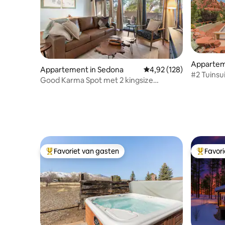
Appartem
Appartement in Sedona
Gemiddelde beoordeling 
4,92 (128)
#2 Tuinsu
Good Karma Spot met 2 kingsize
bedden, in de buurt van paden
Favoriet van gasten
Favor
Topfavoriet van gasten
Topfavor