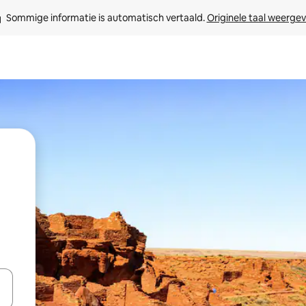
Sommige informatie is automatisch vertaald. 
Originele taal weerge
een keuze met je de pijltjestoetsen omhoog en omlaag, óf door te tik