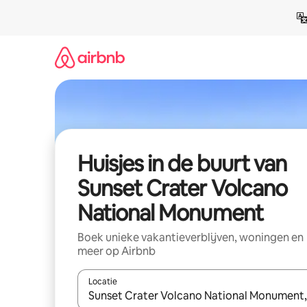
Ga
direct
naar
inhoud
Huisjes in de buurt van
Sunset Crater Volcano
National Monument
Boek unieke vakantieverblijven, woningen en
meer op Airbnb
Locatie
Wanneer er suggesties beschikbaar zijn, maak je 