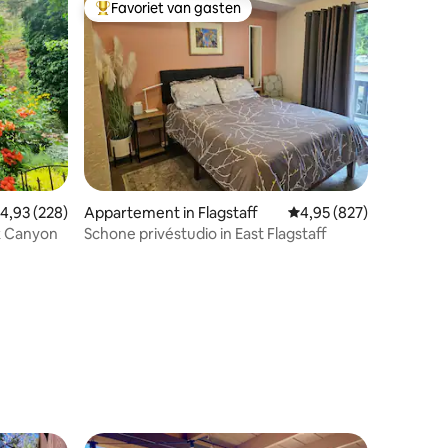
Favoriet van gasten
Topfavoriet van gasten
ecensies
emiddelde beoordeling van 4,93 uit 5, 228 recensies
4,93 (228)
Appartement in Flagstaff
Gemiddelde beoordeling
4,95 (827)
k Canyon
Schone privéstudio in East Flagstaff