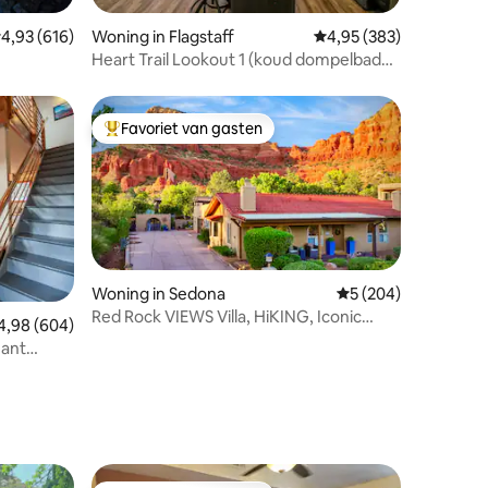
ecensies
emiddelde beoordeling van 4,93 uit 5, 616 recensies
4,93 (616)
Woning in Flagstaff
Gemiddelde beoordeling
4,95 (383)
Heart Trail Lookout 1 (koud dompelbad
en bubbelbad)
Favoriet van gasten
Topfavoriet van gasten
Woning in Sedona
Gemiddelde beoordel
5 (204)
Red Rock VIEWS Villa, HiKING, Iconic
ecensies
middelde beoordeling van 4,98 uit 5, 604 recensies
4,98 (604)
Chapel
mant