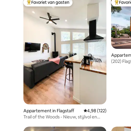
Favoriet van gasten
Favor
Topfavoriet van gasten
Topfavor
Apparteme
(202) Flag
W/HotTu
Appartement in Flagstaff
Gemiddelde beoordeling 
4,98 (122)
Trail of the Woods - Nieuw, stijlvol en
gezellig appartement