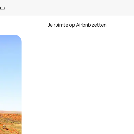
ven
Je ruimte op Airbnb zetten
ken of swipen.