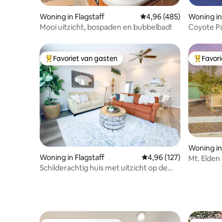
Woning in Flagstaff
Gemiddelde beoordeling 
4,96 (485)
Woning in
Mooi uitzicht, bospaden en bubbelbad!
Coyote Pa
MTN-uitz
Favoriet van gasten
Favor
Topfavoriet van gasten
Topfavor
Woning in
Woning in Flagstaff
Gemiddelde beoordeling 
4,96 (127)
Mt. Elden
Schilderachtig huis met uitzicht op de
bergen en jacuzzi!