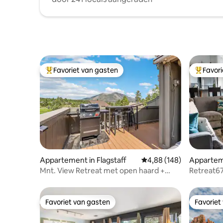
Favoriet van gasten
Favor
Topfavoriet van gasten
Topfavor
Appartement in Flagstaff
Gemiddelde beoordeling 
4,88 (148)
Apparteme
Mnt. View Retreat met open haard +
Retreat67
patio | Airco
Away Fr
Favoriet van gasten
Favoriet
Favoriet van gasten
Favoriet