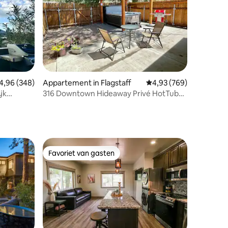
recensies
emiddelde beoordeling van 4,96 uit 5, 348 recensies
4,96 (348)
Appartement in Flagstaff
Gemiddelde beoordeling
4,93 (769)
jk
316 Downtown Hideaway Privé HotTub
met airco
Favoriet van gasten
Favoriet van gasten