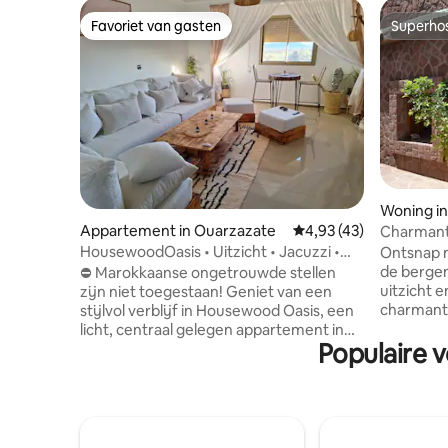
Favoriet van gasten
Superho
Favoriet van gasten
Superho
Woning in
Appartement in Ouarzazate
Gemiddelde beoordelin
4,93 (43)
Charmante
Ourika-val
HousewoodOasis • Uitzicht • Jacuzzi •
Ontsnap na
Modern comfort
de berge
⛔️ Marokkaanse ongetrouwde stellen
uitzicht 
zijn niet toegestaan! Geniet van een
charmante
stijlvol verblijf in Housewood Oasis, een
of kleine
licht, centraal gelegen appartement in
Populaire v
gezellige 
Ouarzazate. Deze elegante ruimte met 2
keuken e
slaapkamers biedt een jacuzzi, een
Geniet v
eetkamer in Marokkaanse stijl, een PS4
naar de ri
Pro, een 65-inch 4K-tv en een
ontspanne
ambachtelijke inrichting. Perfect voor
accommoda
stellen, gezinnen of digitale nomaden.