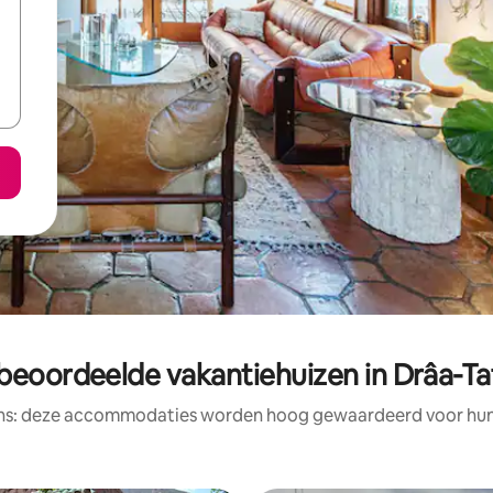
beoordeelde vakantiehuizen in Drâa-Taf
ens: deze accommodaties worden hoog gewaardeerd voor hun l