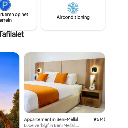
met smartlock 4. Parkeren: gratis en
♀️of te
veilig, 30 seconden lopen (Mosquée
Orange). Kort parkeren voor de deur
arkeren op het
Airconditioning
voor bagage.
errein
filalet
ecensies
Appartement in Beni-Mellal
Gemiddelde beoord
5 (4)
Luxe verblijf in Beni Mellal,