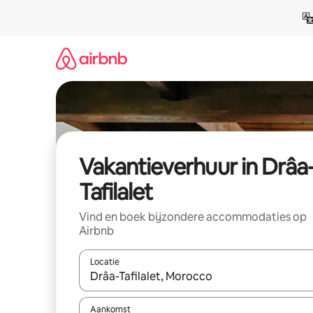
Ga
direct
naar
inhoud
Vakantieverhuur in Drâa
Tafilalet
Vind en boek bijzondere accommodaties op
Airbnb
Locatie
Wanneer er suggesties beschikbaar zijn, maak je 
Aankomst