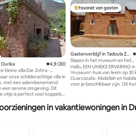
st
Favoriet van gasten
st
Topfavoriet van gasten
Gastenverblijf in Tadoula Ze
G
nifi
Slapen in het museum en het
 Ourika
Gemiddelde beoordeling van 4,9 uit 5, 30 r
4,9 (30)
Berberleven beleven/
Hallo, EEN UNIEKE ERVARING in 
g van 4,93 uit 5, 43 recensies
 kleine villa Dar Zohra -
'museum'-huis van leem op 30
lei
ar onze schilderachtige villa in
Ouarzazate. Abdellah en Nabila
n, met een adembenemend
voor je beschikbaar zijn. Dit hu
en een serene omgeving. Dit
geen keuken. Het heeft een gr
 uitje is perfect voor koppels
slaapkamer, een grote woonka
 gezinnen en beschikt over een
museumstijl, een Turks toilet 
oorzieningen in vakantiewoningen in Dr
salon, volledig uitgeruste
Berber-douche. In ons restaurant
n comfortabele slaapkamers.
serveren wij ontbijt en maaltij
an wandelpaden, een wandeling
prijzen op het menu. Familiek
vier en een eigen patio voor
Nabila's specialiteiten. Hier wacht je een
nde avonden. De
verblijf in Berberstijl. Douche
tie is geschikt voor 6
grote wasbak + handdouche Ai