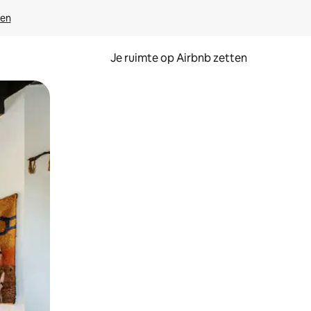
ven
Je ruimte op Airbnb zetten
ken of swipen.