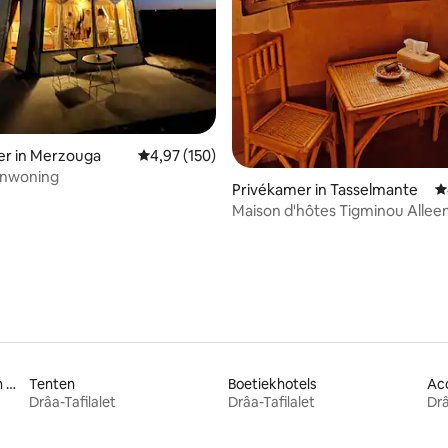
er in Merzouga
Gemiddelde beoordeling van 4,97 uit 5, 150 r
4,97 (150)
jnwoning
Privékamer in Tasselmante
G
Maison d'hôtes Tigminou Allee
volwassenen | Chambre Aman
Accommodaties nabij een strand
Tenten
Boetiekhotels
Drâa-Tafilalet
Drâa-Tafilalet
Drâ