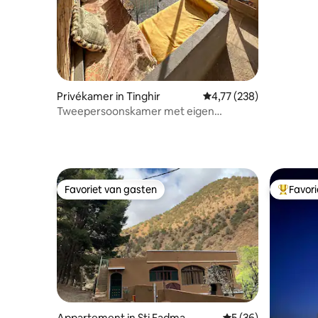
De Ziz
Privékamer in Tinghir
Gemiddelde beoordeling 
4,77 (238)
Tweepersoonskamer met eigen
badkamer
Favoriet van gasten
Favor
Favoriet van gasten
Topfavor
Appartement in Sti Fadma
Gemiddelde beoordel
5 (36)