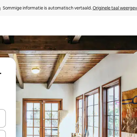
Sommige informatie is automatisch vertaald. 
Originele taal weerge
-
een keuze met je de pijltjestoetsen omhoog en omlaag, óf door te tik