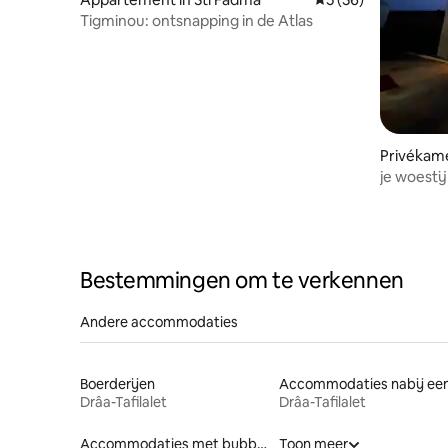
Tigminou: ontsnapping in de Atlas
Privékam
je woesti
Bestemmingen om te verkennen
Andere accommodaties
Boerderijen
Drâa-Tafilalet
Drâa-Tafilalet
Accommodaties met bubbelbad
Toon meer