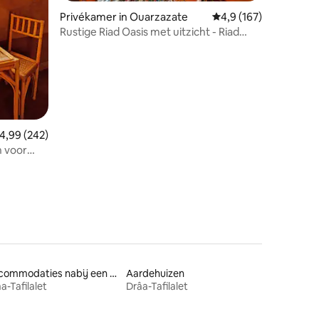
Privékamer in Ouarzazate
Gemiddelde beoordelin
4,9 (167)
Rustige Riad Oasis met uitzicht - Riad
Chay
ecensies
emiddelde beoordeling van 4,99 uit 5, 242 recensies
4,99 (242)
n voor
e
Accommodaties nabij een meer
Aardehuizen
a-Tafilalet
Drâa-Tafilalet