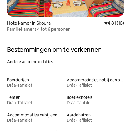
Hotelkamer in Skoura
Gemiddelde be
4,81 (16)
Familiekamers 4 tot 6 personen
Bestemmingen om te verkennen
Andere accommodaties
Boerderijen
Accommodaties nabij een strand
Drâa-Tafilalet
Drâa-Tafilalet
Tenten
Boetiekhotels
Drâa-Tafilalet
Drâa-Tafilalet
Accommodaties nabij een meer
Aardehuizen
Drâa-Tafilalet
Drâa-Tafilalet