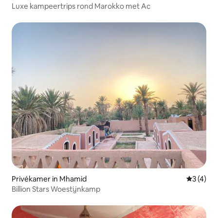
Luxe kampeertrips rond Marokko met Ac
Privékamer in Mhamid
Gemiddeld
3 (4)
Billion Stars Woestijnkamp