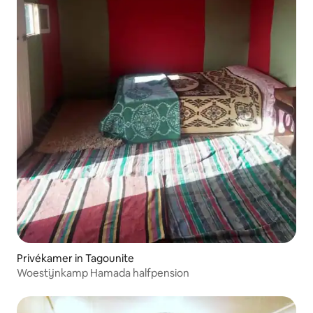
Privékamer in Tagounite
Woestijnkamp Hamada halfpension