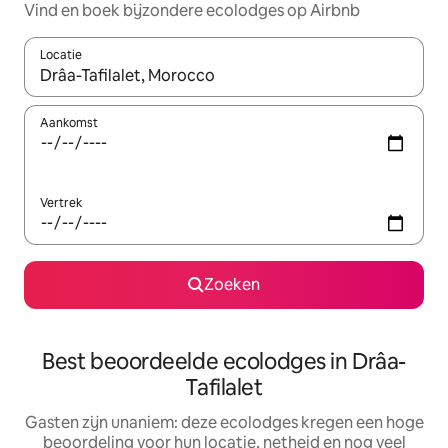
Vind en boek bijzondere ecolodges op Airbnb
Locatie
Wanneer er suggesties beschikbaar zijn, maak je een keuze met
Aankomst
Vertrek
Zoeken
Best beoordeelde ecolodges in Drâa-
Tafilalet
Gasten zijn unaniem: deze ecolodges kregen een hoge
beoordeling voor hun locatie, netheid en nog veel