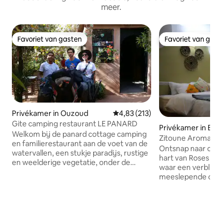
meer.
Favoriet van gasten
Favoriet van gas
Favoriet van gasten
Favoriet van gas
Privékamer in Ouzoud
Gemiddelde beoordeling van 4,83
4,83 (213)
Gite camping restaurant LE PANARD
Privékamer in Bo
Welkom bij de panard cottage camping
es
Zitoune Aroma D
en familierestaurant aan de voet van de
Ontsnap naar onze
watervallen, een stukje paradijs, rustige
hart van Roses Val
en weelderige vegetatie, onder de
waar een verblijf 
olijfbomen en weg van andere
meeslepende cultu
toeristische etablissementen, de panard
te midden van onz
is een perfecte plek voor diegenen die
meter aromatische
een verandering van omgeving, rust en
voedseltuin. Genie
natuur willen. De panard biedt
gerechten gemaak
verschillende originele