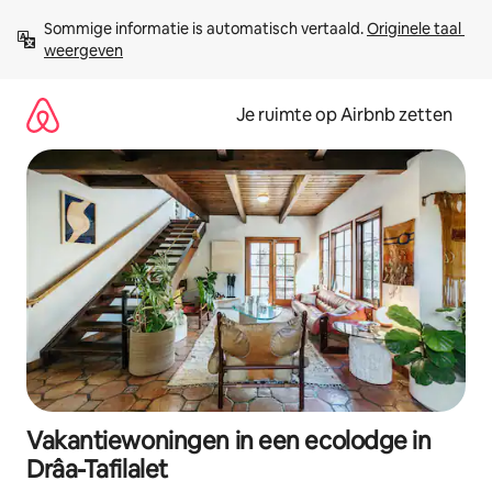
Ga
Sommige informatie is automatisch vertaald. 
Originele taal 
direct
weergeven
naar
inhoud
Je ruimte op Airbnb zetten
Vakantiewoningen in een ecolodge in
Drâa-Tafilalet