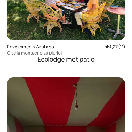
Privékamer in Azul also
Gemiddelde b
4,27 (11)
Gite la montagne au pluriel
Ecolodge met patio