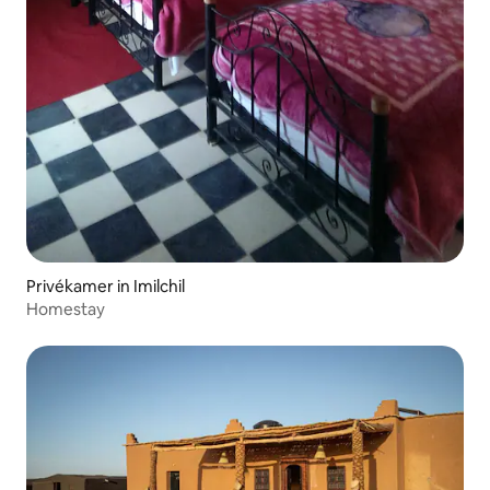
Privékamer in Imilchil
Homestay