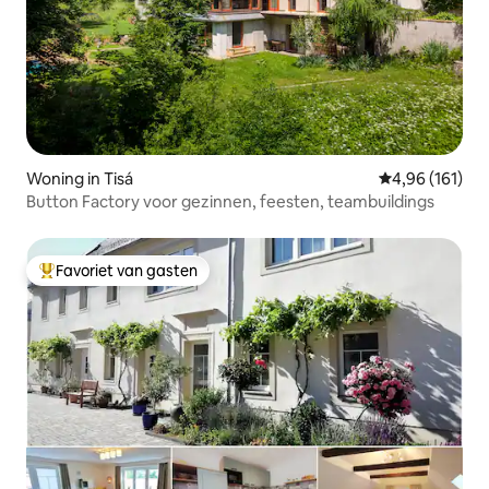
Woning in Tisá
Gemiddelde beo
4,96 (161)
Button Factory voor gezinnen, feesten, teambuildings
Favoriet van gasten
Topfavoriet van gasten