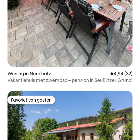
Woning in Nünchritz
Gemiddelde be
4,94 (32)
Vakantiehuis met zwembad – pension in Seußlitzer Grund
Favoriet van gasten
Favoriet van gasten