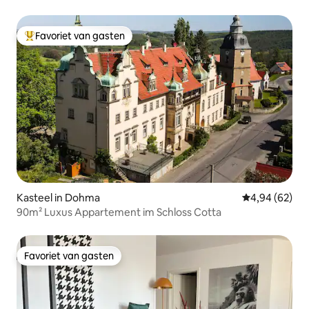
Favoriet van gasten
Topfavoriet van gasten
Kasteel in Dohma
Gemiddelde be
4,94 (62)
90m² Luxus Appartement im Schloss Cotta
Favoriet van gasten
Favoriet van gasten