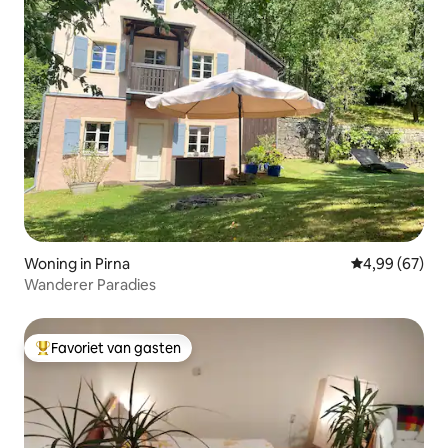
Woning in Pirna
Gemiddelde be
4,99 (67)
Wanderer Paradies
Favoriet van gasten
Topfavoriet van gasten