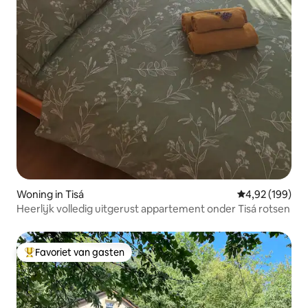
Woning in Tisá
Gemiddelde beo
4,92 (199)
Heerlijk volledig uitgerust appartement onder Tisá rotsen
Favoriet van gasten
Topfavoriet van gasten