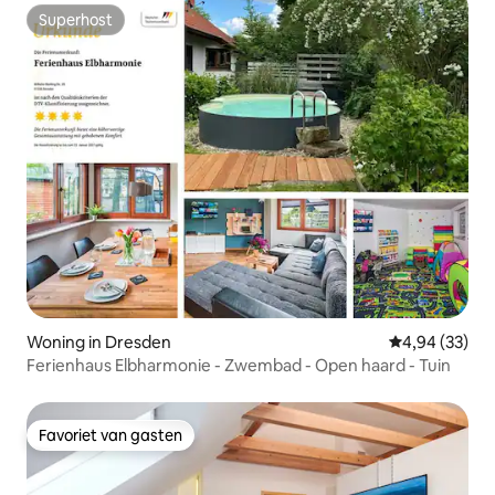
Superhost
Superhost
Woning in Dresden
Gemiddelde be
4,94 (33)
Ferienhaus Elbharmonie - Zwembad - Open haard - Tuin
Favoriet van gasten
Favoriet van gasten