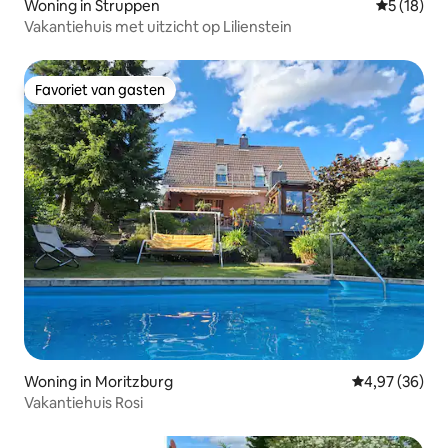
Woning in Struppen
Gemiddelde
5 (18)
Vakantiehuis met uitzicht op Lilienstein
Favoriet van gasten
Favoriet van gasten
Woning in Moritzburg
Gemiddelde be
4,97 (36)
Vakantiehuis Rosi