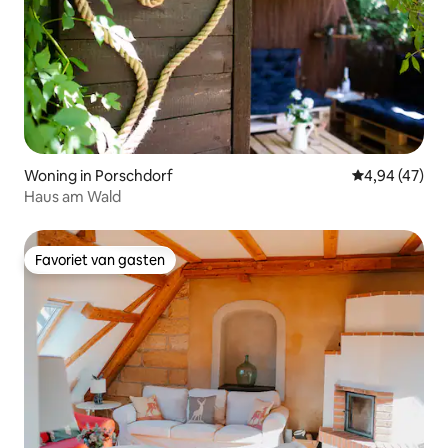
Woning in Porschdorf
Gemiddelde be
4,94 (47)
Haus am Wald
Favoriet van gasten
Favoriet van gasten