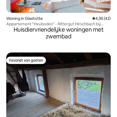
Woning in Glashütte
Gemiddelde be
4,95 (42)
Appartement "Heuboden" - Rittergut Hirschbach bij
Huisdiervriendelijke woningen met
Dresden
zwembad
Favoriet van gasten
Favoriet van gasten