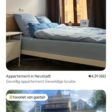
Appartement in Neustadt
Gemiddelde be
4,91 (66)
Gezellig appartement Geweldige locatie
Favoriet van gasten
Topfavoriet van gasten