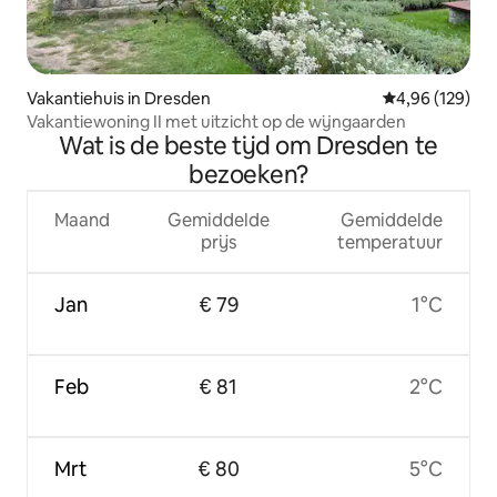
Vakantiehuis in Dresden
Gemiddelde beo
4,96 (129)
Vakantiewoning II met uitzicht op de wijngaarden
Wat is de beste tijd om Dresden te
bezoeken?
Maand
Gemiddelde
Gemiddelde
prijs
temperatuur
Jan
€ 79
1°C
Feb
€ 81
2°C
Mrt
€ 80
5°C