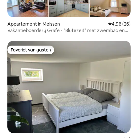
Appartement in Meissen
Gemiddelde be
4,96 (26)
Vakantieboerderij Gräfe - "Blütezeit" met zwembad en
sauna
Favoriet van gasten
Favoriet van gasten