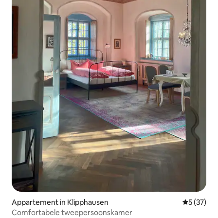
Appartement in Klipphausen
Gemiddelde
5 (37)
Comfortabele tweepersoonskamer