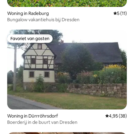
Woning in Radeburg
Gemiddeld
5 (11)
Bungalow vakantiehuis bij Dresden
Favoriet van gasten
Favoriet van gasten
Woning in Dürrröhrsdorf
Gemiddelde be
4,95 (38)
Boerderij in de buurt van Dresden