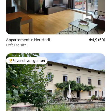
Appartement in Neustadt
Gemiddelde b
4,9 (60)
Loft Freisitz
Favoriet van gasten
Topfavoriet van gasten