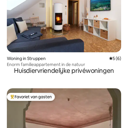
Woning in Struppen
Gemiddeld
5 (6)
Enorm familieappartement in de natuur
Huisdiervriendelijke privéwoningen
Favoriet van gasten
Topfavoriet van gasten