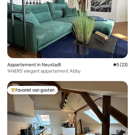
Appartement in Neustadt
Gemiddelde
5 (23)
‘ANER5’ elegant appartement Abby
Favoriet van gasten
Topfavoriet van gasten