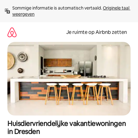
Ga
Sommige informatie is automatisch vertaald. 
Originele taal 
direct
weergeven
naar
inhoud
Je ruimte op Airbnb zetten
Huisdiervriendelijke vakantiewoningen
in Dresden