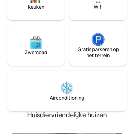
specerijen verwa
brouwerij/bierhuis "Waldschlößchen"
Keuken
Wifi
Gratis parkeren op
Zwembad
het terrein
Airconditioning
Huisdiervriendelijke huizen