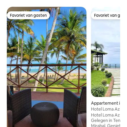
Favoriet van gasten
Favoriet van gas
Favoriet van gasten
Favoriet van gas
Appartement in T
Hotel Loma Azul, s
Hotel Loma Azul, tu
Gelegen in Tenare
Mirabal. Geniet van een ongeëvenaard