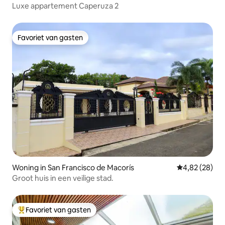
Luxe appartement Caperuza 2
Favoriet van gasten
Favoriet van gasten
Woning in San Francisco de Macorís
Gemiddelde be
4,82 (28)
Groot huis in een veilige stad.
Favoriet van gasten
Topfavoriet van gasten