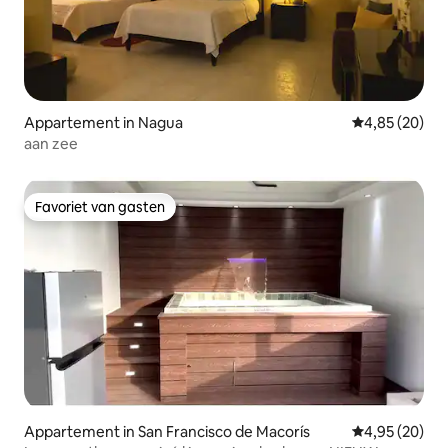
Appartement in Nagua
Gemiddelde be
4,85 (20)
aan zee
Favoriet van gasten
Favoriet van gasten
Appartement in San Francisco de Macorís
Gemiddelde be
4,95 (20)