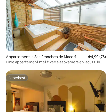
Appartement in San Francisco de Macorís
Gemiddelde be
4,99 (75)
Luxe appartement met twee slaapkamers en jacuzzi in
SFM
Superhost
Superhost