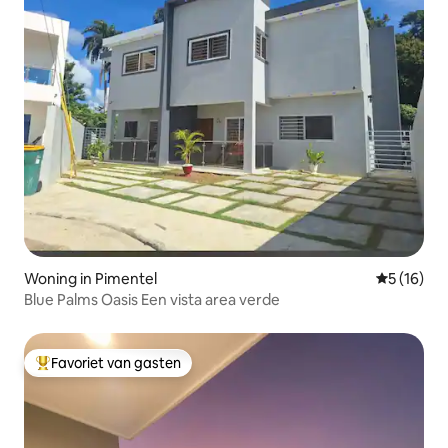
Woning in Pimentel
Gemiddelde
5 (16)
Blue Palms Oasis Een vista area verde
Favoriet van gasten
Topfavoriet van gasten