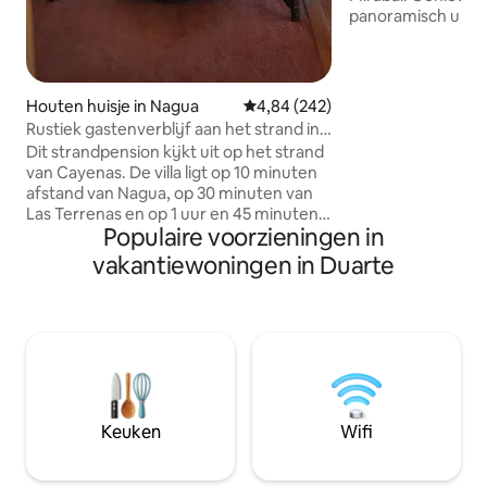
panoramisch uitzic
terwijl je jezelf 
natuurlijke schoo
bergen. Beleef de
''Emrazo con la Nat
Houten huisje in Nagua
Gemiddelde beoordeling van 4,84
4,84 (242)
serene en revital
Rustiek gastenverblijf aan het strand in
Onze accommodati
Cayenas
Dit strandpension kijkt uit op het strand
van het centrum va
van Cayenas. De villa ligt op 10 minuten
minuut van Restau
afstand van Nagua, op 30 minuten van
10 minuten van he
Las Terrenas en op 1 uur en 45 minuten
Museum, op 1 uur 
Populaire voorzieningen in
van de luchthaven (SDQ). De villa heeft
een gedeelde achtertuin met ruimte
vakantiewoningen in Duarte
voor buitenentertainment op het
strand, 2 slaapkamers met uitzicht op
het strand en gedeelde picuzzi. De
keuken is op de eerste verdieping met
aparte ingang. Houd er rekening mee
dat er een andere villa is, maar deze villa
deelt alleen in de achtertuin, barbecue
en picuzzi. De andere villa is apart te
Keuken
Wifi
boeken.