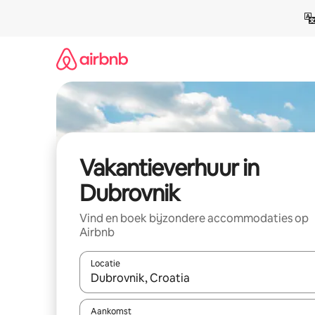
Ga
direct
naar
inhoud
Vakantieverhuur in
Dubrovnik
Vind en boek bijzondere accommodaties op
Airbnb
Locatie
Wanneer er suggesties beschikbaar zijn, maak je 
Aankomst