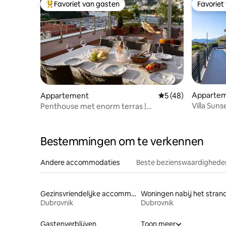
Favoriet van gasten
Favoriet
Topfavoriet van gasten
Favoriet
Apparte
Appartement
Gemiddelde beoorde
5 (48)
Villa Suns
Penthouse met enorm terras |
slaapkame
Dubrovnik
Bestemmingen om te verkennen
Andere accommodaties
Beste bezienswaardigheden
Gezinsvriendelijke accommodaties
Woningen nabij het stran
Dubrovnik
Dubrovnik
Gastenverblijven
Toon meer