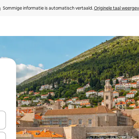
Sommige informatie is automatisch vertaald. 
Originele taal weerge
een keuze met je de pijltjestoetsen omhoog en omlaag, óf door te tik