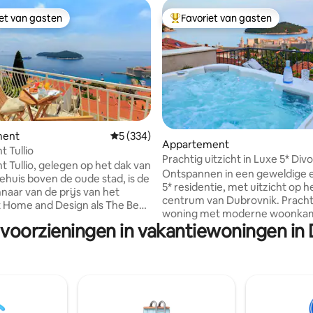
iet van gasten
Favoriet van gasten
iet van gasten
Topfavoriet van gasten
ment
Gemiddelde beoordeling van 5 uit 5, 334 r
5 (334)
Appartement
ing van 5 uit 5, 102 recensies
 Tullio
Prachtig uitzicht in Luxe 5* Div
 Tullio, gelegen op het dak van
Appartement
Ontspannen in een geweldige 
iehuis boven de oude stad, is de
5* residentie, met uitzicht op 
nnaar van de prijs van het
centrum van Dubrovnik. Pracht
ft Home and Design als The Best
woning met moderne woonka
rtment in Kroatië voor 2017. We
 voorzieningen in vakantiewoningen in
volledig uitgeruste keuken en 
ettend trots op onze prestatie,
Drie slaapkamers en drie badka
is een familie (ad)onderneming
geschikt voor maximaal zes ga
nze visioenen en decoratieve
Hoogtepunt van het apparteme
combineerden zonder enige
eigen terras met jacuzzi/bubb
nele hulp bij het ontwerpen
loungeruimte. Gemakkelijk bi
t van uw thuis ver
buiten wonen en de vakantie va
 wij zijn hier om onze warme