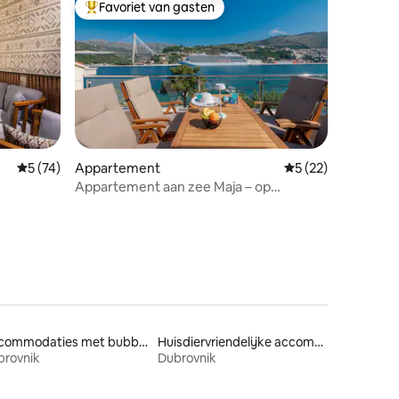
Favoriet van gasten
Topfavoriet van gasten
ecensies
Gemiddelde beoordeling van 5 uit 5, 74 recensies
5 (74)
Appartement
Gemiddelde beoorde
5 (22)
Appartement aan zee Maja – op
loopafstand van de zee
Accommodaties met bubbelbad
Huisdiervriendelijke accommodaties
brovnik
Dubrovnik