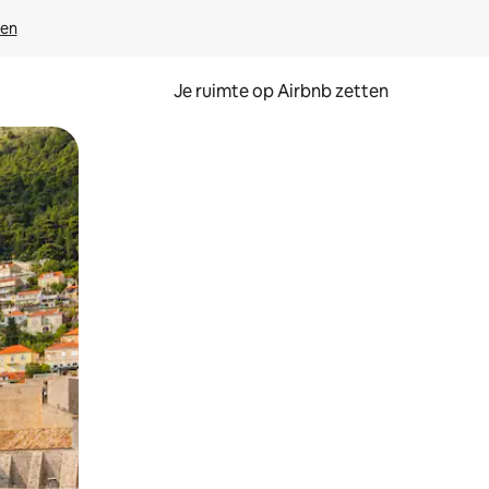
ven
Je ruimte op Airbnb zetten
ken of swipen.