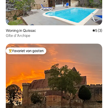
Woning in Quissac
Gemiddeld
5 (3)
Gîte d 'Archipe
Favoriet van gasten
Topfavoriet van gasten