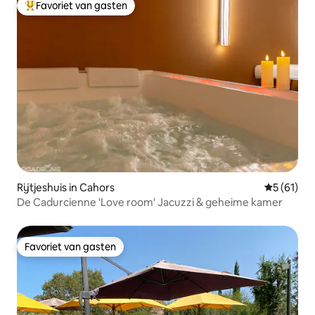
Favoriet van gasten
Topfavoriet van gasten
Rijtjeshuis in Cahors
Gemiddelde
5 (61)
De Cadurcienne 'Love room' Jacuzzi & geheime kamer
Favoriet van gasten
Favoriet van gasten