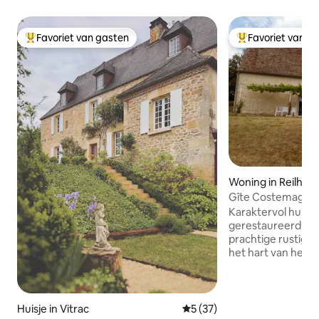
Favoriet van gasten
Favoriet van g
Topfavoriet van gasten
Topfavoriet van 
Woning in Reilhac
Gîte Costemagre i
Karaktervol huisje,
gerestaureerd in de
prachtige rustige
het hart van het r
Causses du Quercy
UNESCO nationaal
driehoek. In de b
pittoreske dorpjes:
Huisje in Vitrac
Gemiddelde beoordeling van 
5 (37)