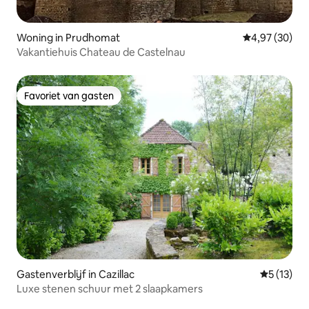
Woning in Prudhomat
Gemiddelde be
4,97 (30)
Vakantiehuis Chateau de Castelnau
Favoriet van gasten
Favoriet van gasten
Gastenverblijf in Cazillac
Gemiddelde
5 (13)
Luxe stenen schuur met 2 slaapkamers