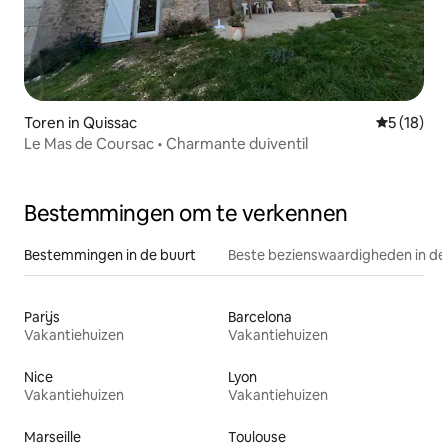
Toren in Quissac
Gemiddelde
5 (18)
Le Mas de Coursac • Charmante duiventil
Bestemmingen om te verkennen
Bestemmingen in de buurt
Beste bezienswaardigheden in de
Parijs
Barcelona
Vakantiehuizen
Vakantiehuizen
Nice
Lyon
Vakantiehuizen
Vakantiehuizen
Marseille
Toulouse