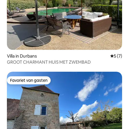
Villa in Durbans
Gemiddeld
5 (7)
GROOT CHARMANT HUIS MET ZWEMBAD
Favoriet van gasten
Favoriet van gasten