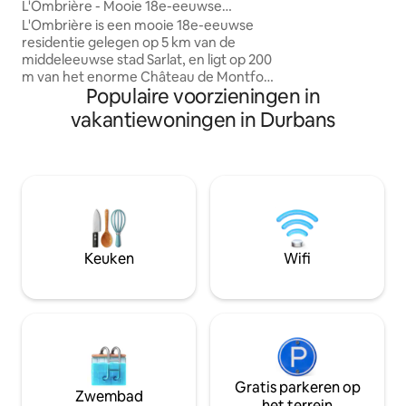
geweldige bezien
L'Ombrière - Mooie 18e-eeuwse
Rocamadour en Pad
residentie
L'Ombrière is een mooie 18e-eeuwse
Figeac , Cahors ,
residentie gelegen op 5 km van de
Lacave Je gastron
middeleeuwse stad Sarlat, en ligt op 200
confit , cabecou , 
m van het enorme Château de Montfort
wandelingen op onze beddengoe
Populaire voorzieningen in
, dat ook een fascinerend dorp is in de
aanwezig.
Dordogne vallei. Prachtig panoramisch
vakantiewoningen in Durbans
uitzicht op de vallei van de Dordogne en
dicht bij de rivier en de zwemplaatsen.
Perfect uitgangspunt voor een bezoek
aan alle toeristische
bezienswaardigheden van de regio. 4
mooie slaapkamers, elk met een en suite
badkamer en eigen toilet. De 2
zolderkamers zijn uitgerust met
Keuken
Wifi
airconditioning.
Gratis parkeren op
Zwembad
het terrein