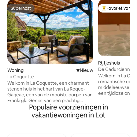
Superhost
Favoriet van g
Superhost
Topfavoriet van 
Rijtjeshuis
De Cadurcienne 'L
Woning
Nieuwe accommodatie
Nieuw
geheime kamer
Welkom in La Cadur
La Coquette
romantische uitje 
Welkom in La Coquette, een charmant
middeleeuwse Cahors Trakteer j
stenen huis in het hart van La Roque-
een tijdloze onts
Gageac, een van de mooiste dorpen van
romantische suite
Frankrijk. Geniet van een prachtig
in een charmant v
Populaire voorzieningen in
uitzicht op de Dordogne-vallei,
Cadurcienne is on
nabijgelegen cafés, winkels en
vakantiewoningen in Lot
zintuigen te wekk
wandelingen langs de rivier. Bekijk bij
liefdeskamer gewij
zonsopgang vanuit het huis
Voor koppels die o
heteluchtballonnen en geniet 's avonds
ontspanning. Eige
van zonsondergangen. Dit warme en