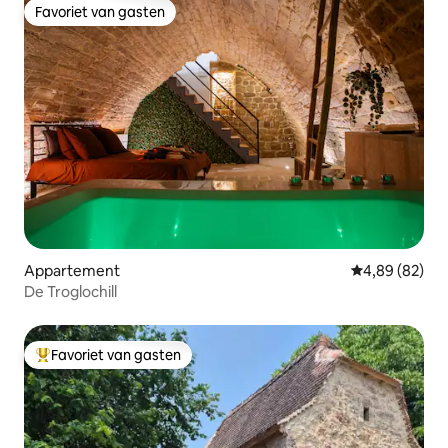
Favoriet van gasten
Favoriet van gasten
Appartement
Gemiddelde be
4,89 (82)
De Troglochill
Favoriet van gasten
Topfavoriet van gasten