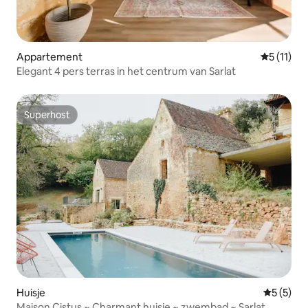
Appartement
Gemiddeld
5 (11)
Elegant 4 pers terras in het centrum van Sarlat
Superhost
Superhost
Huisje
Gemiddeld
5 (5)
Maison Cistus ~ Charmant huisje ~ zwembad ~ Sarlat