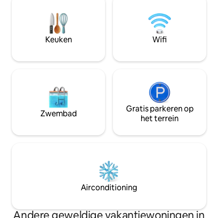
twee personen, d
uitnodigende huis combineert
geheime kamer m
traditioneel karakter met modern
verlichting..elk de
comfort, allemaal in een rustgevende
verbinding te verd
sfeer. Dicht bij Sarlat, Domme, Beynac
Keuken
Wifi
momenten samen 
en meer, is het een ideale uitvalsbasis
voor een romantisch uitje of een
familievakantie.
Gratis parkeren op
Zwembad
het terrein
Airconditioning
Andere geweldige vakantiewoningen in