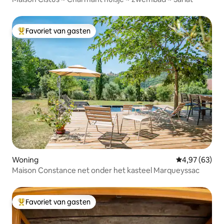
Favoriet van gasten
Topfavoriet van gasten
Woning
Gemiddelde be
4,97 (63)
Maison Constance net onder het kasteel Marqueyssac
Favoriet van gasten
Topfavoriet van gasten