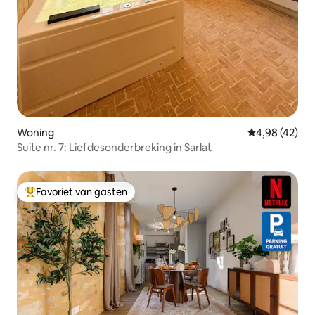
Woning
Gemiddelde be
4,98 (42)
Suite nr. 7: Liefdesonderbreking in Sarlat
Favoriet van gasten
Topfavoriet van gasten