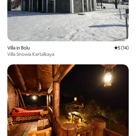
Villa in Bolu
Gemiddelde
5 (14)
Villa Snowia Kartalkaya