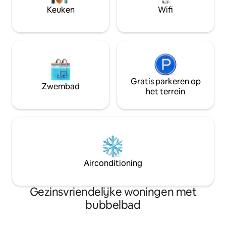
het stadscentrum. 🔥Tuinfornuis, 🏡
Keuken
Wifi
Privétuin, 🍖Barbecue, 🎲 Backgammon,
schaken, Okey, darts en bordspellen
Gratis parkeren op
Zwembad
het terrein
Airconditioning
Gezinsvriendelijke woningen met
bubbelbad