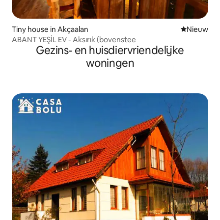
Tiny house in Akçaalan
Nieuwe ac
Nieuw
ABANT YEŞİL EV - Aksırık (bovenstee
Gezins- en huisdiervriendelijke
woningen