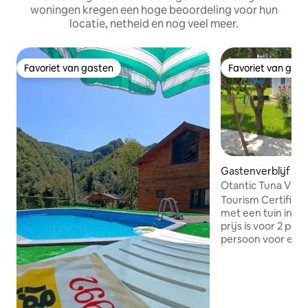
woningen kregen een hoge beoordeling voor hun
locatie, netheid en nog veel meer.
Favoriet van gasten
Favoriet van gas
Favoriet van gasten
Favoriet van gas
Gastenverblijf in 
Otantic Tuna Village Hou
met één verdiepi
Tourism Certified 
met een tuin in h
prijs is voor 2 pe
persoon voor extr
zelfstandig tuinhu
in dezelfde tuin. S
in het comfort van 
kunt gebruik mak
parkeerplaats, tu