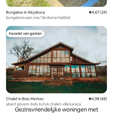
Bungalow in Akçakoca
Gemiddelde be
4,67 (24)
bungalows aan zee/ Sindoma Habitat
Favoriet van gasten
Favoriet van gasten
Chalet in Bolu Merkez
Gemiddelde be
4,98 (48)
abant gövem-bolu kutuk chalet-villa karaca
Gezinsvriendelijke woningen met