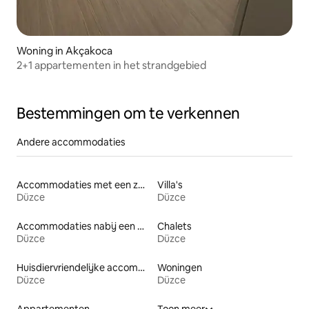
Woning in Akçakoca
2+1 appartementen in het strandgebied
Bestemmingen om te verkennen
Andere accommodaties
Accommodaties met een zwembad
Villa's
Düzce
Düzce
Accommodaties nabij een meer
Chalets
Düzce
Düzce
Huisdiervriendelijke accommodaties
Woningen
Düzce
Düzce
Appartementen
Toon meer