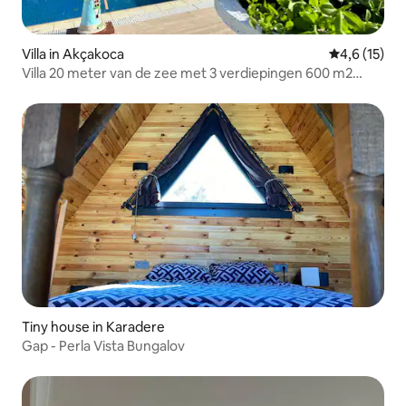
Villa in Akçakoca
Gemiddelde b
4,6 (15)
Villa 20 meter van de zee met 3 verdiepingen 600 m2
vrijstaand zwembad
Tiny house in Karadere
Gap - Perla Vista Bungalov