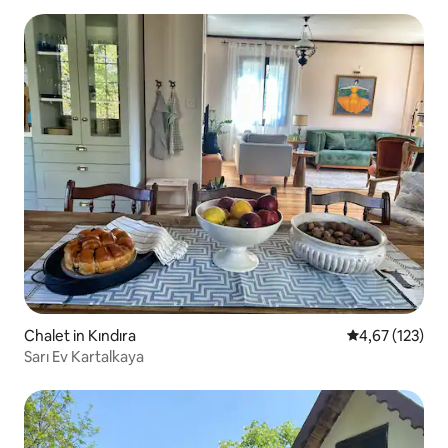
Chalet in Kındıra
Gemiddelde beo
4,67 (123)
Sarı Ev Kartalkaya