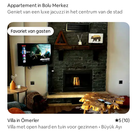
Appartement in Bolu Merkez
Geniet van een luxe jacuzzi in het centrum van de stad
Favoriet van gasten
Favoriet van gasten
Villa in Ömerler
Gemiddelde
5 (10)
Villa met open haard en tuin voor gezinnen • Büyük Ayı