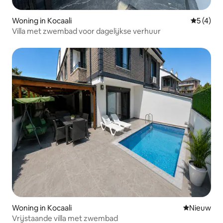
Woning in Kocaali
Gemiddeld
5 (4)
Villa met zwembad voor dagelijkse verhuur
Woning in Kocaali
Nieuwe ac
Nieuw
Vrijstaande villa met zwembad