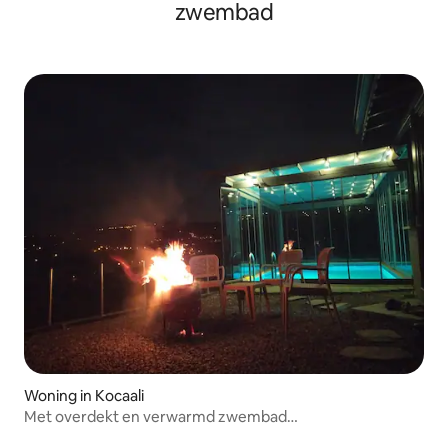
zwembad
Woning in Kocaali
Met overdekt en verwarmd zwembad
(manzaram.tatil.evi)ins