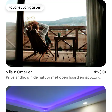
Favoriet van gasten
Favoriet van gasten
Villa in Ömerler
Gemiddelde
5 (10)
Privélandhuis in de natuur met open haard en jacuzzi •
Küçük Ayı