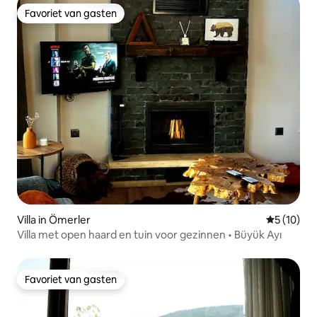
Favoriet van gasten
Favoriet van gasten
Villa in Ömerler
Gemiddelde
5 (10)
Villa met open haard en tuin voor gezinnen • Büyük Ayı
Favoriet van gasten
Favoriet van gasten