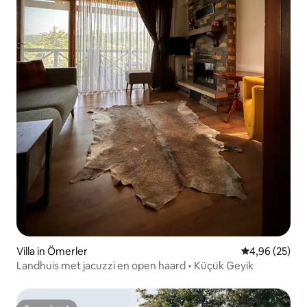
Villa in Ömerler
Gemiddelde be
4,96 (25)
Landhuis met jacuzzi en open haard • Küçük Geyik