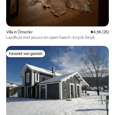
Villa in Ömerler
Gemiddelde be
4,96 (25)
Landhuis met jacuzzi en open haard • Küçük Geyik
Favoriet van gasten
Favoriet van gasten