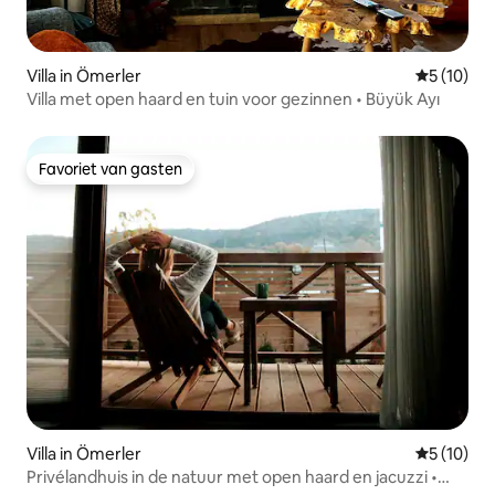
Villa in Ömerler
Gemiddelde
5 (10)
Villa met open haard en tuin voor gezinnen • Büyük Ayı
Favoriet van gasten
Favoriet van gasten
Villa in Ömerler
Gemiddelde
5 (10)
Privélandhuis in de natuur met open haard en jacuzzi •