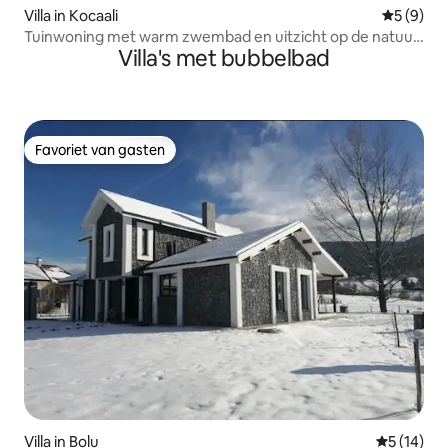
Villa in Kocaali
Gemiddeld
5 (9)
Tuinwoning met warm zwembad en uitzicht op de natuur
Villa's met bubbelbad
en de zee
Favoriet van gasten
Favoriet van gasten
Villa in Bolu
Gemiddelde
5 (14)