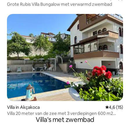
Grote Rubis Villa Bungalow met verwarmd zwembad
Villa in Akçakoca
Gemiddelde b
4,6 (15)
Villa 20 meter van de zee met 3 verdiepingen 600 m2
Villa's met zwembad
vrijstaand zwembad