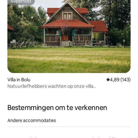
Superhost
Superhost
Villa in Bolu
Gemiddelde beo
4,89 (143)
Natuurliefhebbers wachten op onze villa..
Bestemmingen om te verkennen
Andere accommodaties