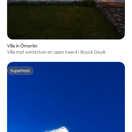
Villa in Ömerler
Villa met wintertuin en open haard • Büyük Geyik
Superhost
Superhost