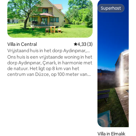
Superhost
Superhost
Villa in Central
Gemiddelde beoordeling van 4,
4,33 (3)
Vrijstaand huis in het dorp Aydınpınar,
omringd door natuur
Ons huis is een vrijstaande woning in het
dorp Aydınpınar, Çınarlı, in harmonie met
de natuur. Het ligt op 8 km van het
centrum van Düzce, op 100 meter van
tal van voorzieningen zoals een
apotheek, een gezondheidscentrum,
een moskee, een supermarkt, een
restaurant en een bouwmarkt, op 3 km
van de Aydınpınar-waterval, op 17 km
van de Güzeldere-waterval, op 6 km van
het vogelreservaat van het Efteni-meer,
op 22 km van de Samandere-waterval,
op 66 km van Abant, op 90 km van
Yedigöller en op 45 km van Akçakocaya.
Villa in Elmalık