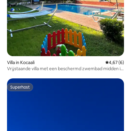
Villa in Kocaali
Gemiddelde b
4,67 (6)
Vrijstaande villa met een beschermd zwembad midden in
de natuur
Superhost
Superhost