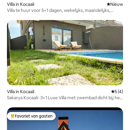
Villa in Kocaali
Nieuwe ac
Nieuw
Villa te huur voor 5+1 dagen, wekelijks, maandelijks,
seizoensgebonden
Villa in Kocaali
Gemiddeld
5 (4)
Sakarya Kocaali- 3+1 Luxe Villa met zwembad dicht bij het
strand
Favoriet van gasten
Topfavoriet van gasten