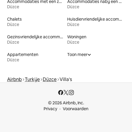
Accommodaties met een zwembad
Accommodaties nabij een meer
Düzce
Düzce
Chalets
Huisdiervriendelijke accommodaties
Düzce
Düzce
Gezinsvriendelijke accommodaties
Woningen
Düzce
Düzce
Appartementen
Toon meer
Düzce
Airbnb
Turkije
Düzce
Villa's
© 2026 Airbnb, Inc.
Privacy
Voorwaarden