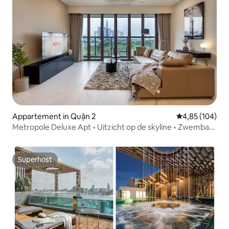
Appartement in Quận 2
Gemiddelde beo
4,85 (104)
Metropole Deluxe Apt • Uitzicht op de skyline • Zwembad
en fitnessruimte
Superhost
Superhost