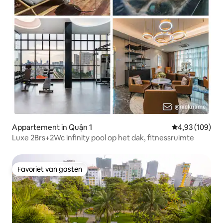
Appartement in Quận 1
Gemiddelde beo
4,93 (109)
Luxe 2Brs+2Wc infinity pool op het dak, fitnessruimte
Favoriet van gasten
Favoriet van gasten