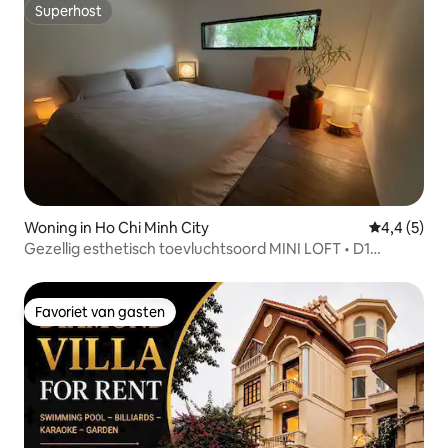
Superhost
Superhost
Woning in Ho Chi Minh City
Gemiddelde 
4,4 (5)
Gezellig esthetisch toevluchtsoord MINI LOFT • D1
Stadscentrum
Favoriet van gasten
Favoriet van gasten