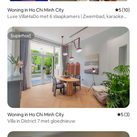
Woning in Ho Chi Minh City
Gemiddelde
5 (10)
Luxe VillaHaDo met 6 slaapkamers | Zwembad, karaoke
en jacuzzi
Superhost
Superhost
Woning in Ho Chi Minh City
Gemiddeld
5 (3)
Villa in District 7 met gloednieuw