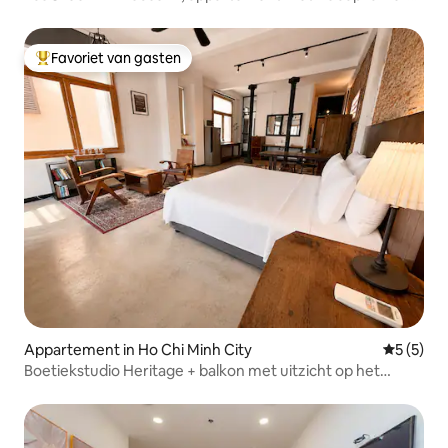
D7
Favoriet van gasten
Topfavoriet van gasten
Appartement in Ho Chi Minh City
Gemiddeld
5 (5)
Boetiekstudio Heritage + balkon met uitzicht op het
centrum van de stad