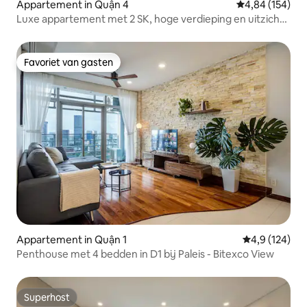
Appartement in Quận 4
Gemiddelde beo
4,84 (154)
Luxe appartement met 2 SK, hoge verdieping en uitzicht
op de rivier, gratis fitnessruimte
Favoriet van gasten
Favoriet van gasten
Appartement in Quận 1
Gemiddelde be
4,9 (124)
Penthouse met 4 bedden in D1 bij Paleis - Bitexco View
Superhost
Superhost