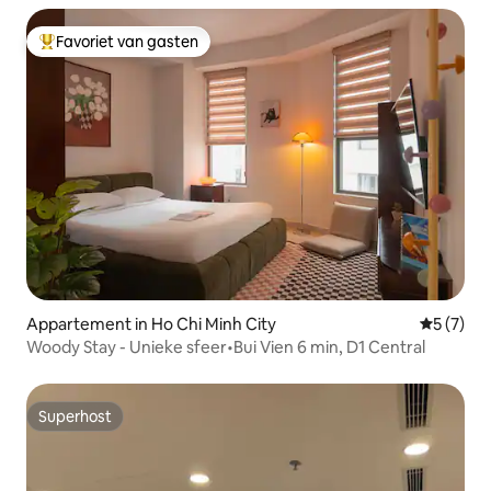
Favoriet van gasten
Topfavoriet van gasten
Appartement in Ho Chi Minh City
Gemiddeld
5 (7)
Woody Stay - Unieke sfeer•Bui Vien 6 min, D1 Central
Superhost
Superhost