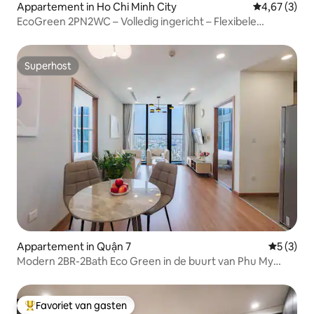
Appartement in Ho Chi Minh City
Gemiddelde b
4,67 (3)
EcoGreen 2PN2WC – Volledig ingericht – Flexibele
incheckmogelijkheden
Superhost
Superhost
Appartement in Quận 7
Gemiddeld
5 (3)
Modern 2BR-2Bath Eco Green in de buurt van Phu My
Hung
Favoriet van gasten
Topfavoriet van gasten