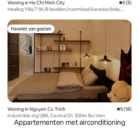
Woning in Ho Chi Minh City
Gemiddeld
5 (5)
Healing Villa/7 SK/8 bedden/zwembad/karaoke/bida,
barbecue
Favoriet van gasten
Favoriet van gasten
Woning in Nguyen Cu Trinh
Gemiddelde
5 (18)
Industriële stijl 2BR, Central D1, 500m Bui Vien
Appartementen met airconditioning