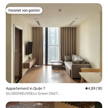
Favoriet van gasten
Favoriet van gasten
Appartement in Quận 7
Gemiddelde be
4,89 (18)
GLOEDNIEUW|Eco Green Dist7
2BR|2B|Zwembad|Fitnessruimte|Netflix