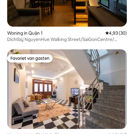
Woning in Quận 1
Gemiddelde be
4,93 (30)
Dichtbij NguyenHue Walking Street/SaiGonCentre/
Netflix
Favoriet van gasten
Favoriet van gasten