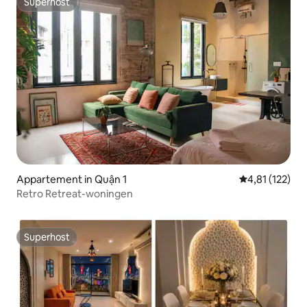
Superhost
Superhost
Appartement in Quận 1
Gemiddelde beo
4,81 (122)
Retro Retreat-woningen
Superhost
Superhost