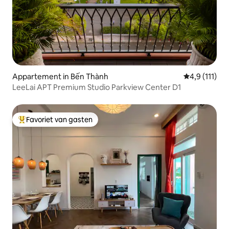
Appartement in Bến Thành
Gemiddelde b
4,9 (111)
LeeLai APT Premium Studio Parkview Center D1
Favoriet van gasten
Topfavoriet van gasten