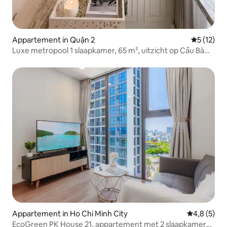
Appartement in Quận 2
Gemiddelde
5 (12)
Luxe metropool 1 slaapkamer, 65 m², uitzicht op Cầu Bà
Sơn
Appartement in Ho Chi Minh City
Gemiddelde 
4,8 (5)
EcoGreen PK House 21, appartement met 2 slaapkamers,