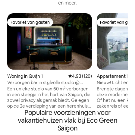
en meer.
Favoriet van gasten
Favoriet van gas
Favoriet van gasten
Favoriet van gas
Woning in Quận 1
Gemiddelde beoordeling van 4,93
4,93 (120)
Appartement in Q
Verborgen bar in stijlvolle studio @
Nieuw! Licht en l
Saigon Alleyway
D7HCM in de buur
Een unieke studio van 60 m² verborgen
Breng je dagen door
in een steegje in het hart van Saigon, die
deze moderne uni
zowel privacy als gemak biedt. Gelegen
Of het nu een kor
op de 2e verdieping van een herenhuis,
zakenreis of een
Populaire voorzieningen voor
direct boven het gezellige BeanThere
langetermijnreserve
Café op de begane grond, is het perfect
voorzieningen die 
vakantiehuizen vlak bij Eco Green
voor gasten die houden van stijlvol
comfortabel verbli
Saigon
wonen en geweldige koffie op slechts
stadscentrum 15 m
een steenworp afstand. Slechts enkele
minuten, Phu My