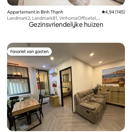
Appartement in Bình Thạnh
Gemiddelde beo
4,94 (145)
Landmark2, Landmark81, VinhomeOfficetel,
Gezinsvriendelijke huizen
24thCityView
Favoriet van gasten
Favoriet van gasten