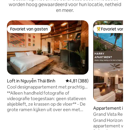
worden hoog gewaardeerd voor hun locatie, netheid
en meer.
Favoriet van gasten
Favoriet van g
Favoriet van gasten
Topfavoriet van 
Loft in Nguyễn Thái Bình
Gemiddelde beoordeling van 4,81
4,81 (388)
Cool designappartement met prachtige
retrodetails
**Alleen handheld fotografie of
videografie toegestaan: geen statieven
alsjeblieft, ze krassen op de vloer** - De
Appartement in Ho
grote ramen kijken uit over een met
y
Grand Vista Resid
tamarinde bomen omzoomde straat en
Nguyen Hue Walki
Grand Horizon Res
over de Franse koloniale architectuur op
appartement van 
slechts een steenworp afstand van het