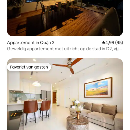
Appartement in Quận 2
Gemiddelde be
4,99 (95)
Geweldig appartement met uitzicht op de stad in D2, vijf
minuten naar D1
Favoriet van gasten
Favoriet van gasten