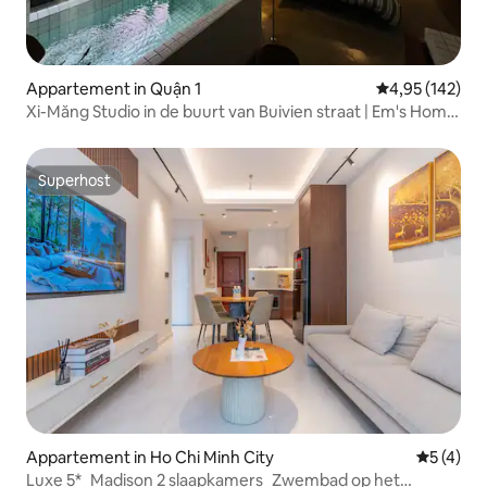
Appartement in Quận 1
Gemiddelde beo
4,95 (142)
Xi-Măng Studio in de buurt van Buivien straat | Em's Home
2
Superhost
Superhost
Appartement in Ho Chi Minh City
Gemiddeld
5 (4)
Luxe 5*_Madison 2 slaapkamers_Zwembad op het