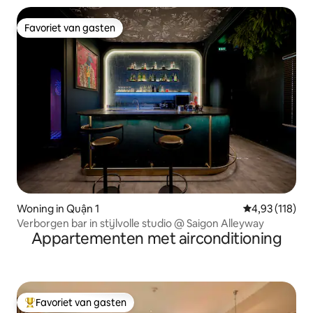
Favoriet van gasten
Favoriet van gasten
Woning in Quận 1
Gemiddelde beo
4,93 (118)
Verborgen bar in stijlvolle studio @ Saigon Alleyway
Appartementen met airconditioning
Favoriet van gasten
Topfavoriet van gasten