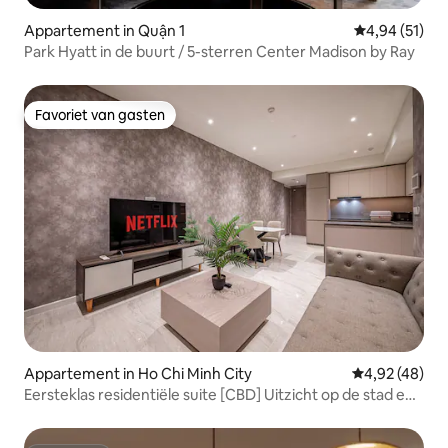
Appartement in Quận 1
Gemiddelde be
4,94 (51)
Park Hyatt in de buurt / 5-sterren Center Madison by Ray
Favoriet van gasten
Favoriet van gasten
Appartement in Ho Chi Minh City
Gemiddelde be
4,92 (48)
Eersteklas residentiële suite [CBD] Uitzicht op de stad en
de rivier