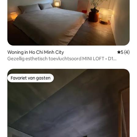
Woning in Ho Chi Minh City
Gemiddeld
5 (4)
Gezellig esthetisch toevluchtsoord MINI LOFT • D1
Stadscentrum
Favoriet van gasten
Favoriet van gasten