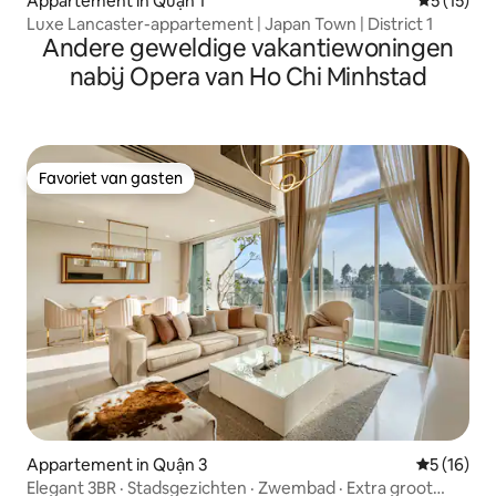
Appartement in Quận 1
Gemiddelde
5 (15)
Luxe Lancaster-appartement | Japan Town | District 1
Andere geweldige vakantiewoningen
nabij Opera van Ho Chi Minhstad
Favoriet van gasten
Favoriet van gasten
Appartement in Quận 3
Gemiddelde
5 (16)
Elegant 3BR · Stadsgezichten · Zwembad · Extra groot