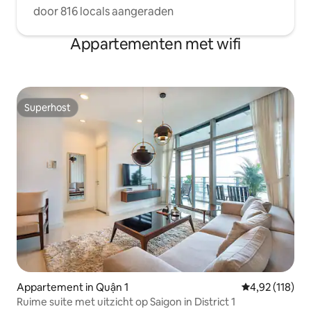
door 816 locals aangeraden
Appartementen met wifi
Superhost
Superhost
Appartement in Quận 1
Gemiddelde beo
4,92 (118)
Ruime suite met uitzicht op Saigon in District 1