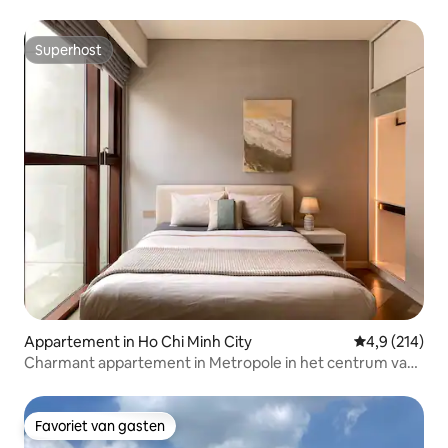
Superhost
Superhost
Appartement in Ho Chi Minh City
Gemiddelde be
4,9 (214)
Charmant appartement in Metropole in het centrum van
Saigon!
Favoriet van gasten
Favoriet van gasten