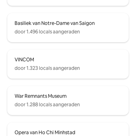
verblijft letterlijk in het hart van Ho Chi
Minh City. 3 minuten naar Bitexco
Financial Tower, 10 minuten naar Ben
Thanh Central Bus Station en taxi 's
Basiliek van Notre-Dame van Saigon
liggen vlak voor de deur. Maak je klaar
om Saigon – Parel van het Verre Oosten
door 1.496 locals aangeraden
te verkennen!
VINCOM
door 1.323 locals aangeraden
War Remnants Museum
door 1.288 locals aangeraden
Opera van Ho Chi Minhstad