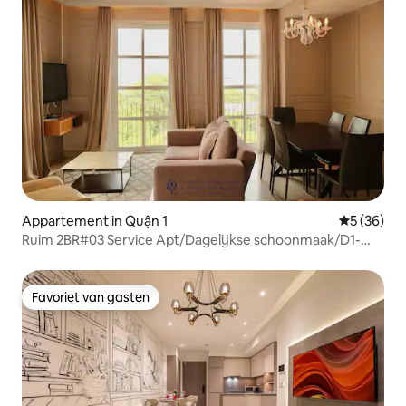
Appartement in Quận 1
Gemiddelde
5 (36)
Ruim 2BR#03 Service Apt/Dagelijkse schoonmaak/D1-
HCMC
Favoriet van gasten
Favoriet van gasten