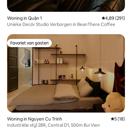
Woning in Quận 1
Gemiddelde beo
4,89 (291)
Unieke Decór Studio Verborgen in BeanThere Coffee
Favoriet van gasten
Favoriet van gasten
Woning in Nguyen Cu Trinh
Gemiddelde
5 (18)
Industriële stijl 2BR, Central D1, 500m Bui Vien