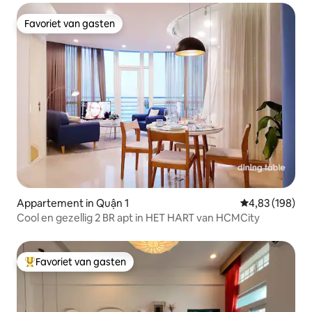
Favoriet van gasten
Favoriet van gasten
Appartement in Quận 1
Gemiddelde beo
4,83 (198)
Cool en gezellig 2 BR apt in HET HART van HCMCity
Favoriet van gasten
Topfavoriet van gasten