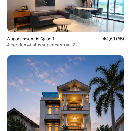
Appartement in Quận 1
Gemiddelde be
4,69 (65)
4 bedden 4baths super centraal @
D1/Netflix/fitnessruimte/zwembad