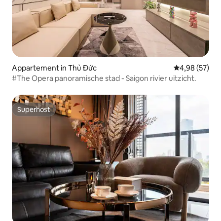
Appartement in Thủ Đức
Gemiddelde be
4,98 (57)
#The Opera panoramische stad - Saigon rivier uitzicht.
Superhost
Superhost