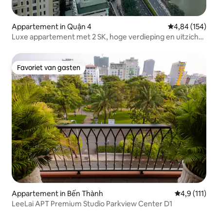
Appartement in Quận 4
Gemiddelde beo
4,84 (154)
Luxe appartement met 2 SK, hoge verdieping en uitzicht
op de rivier, gratis fitnessruimte
Favoriet van gasten
Favoriet van gasten
Appartement in Bến Thành
Gemiddelde b
4,9 (111)
LeeLai APT Premium Studio Parkview Center D1