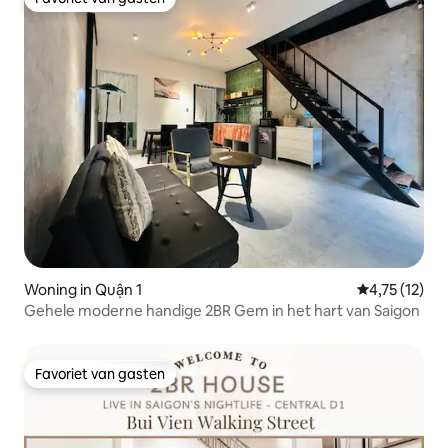
Favoriet van gasten
Woning in Quận 1
Gemiddelde be
4,75 (12)
Gehele moderne handige 2BR Gem in het hart van Saigon
Favoriet van gasten
Favoriet van gasten