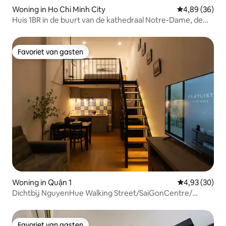
Woning in Ho Chi Minh City
Gemiddelde be
4,89 (36)
Huis 1BR in de buurt van de kathedraal Notre-Dame, de
dierentuin
Favoriet van gasten
Favoriet van gasten
Woning in Quận 1
Gemiddelde be
4,93 (30)
Dichtbij NguyenHue Walking Street/SaiGonCentre/
Netflix
Favoriet van gasten