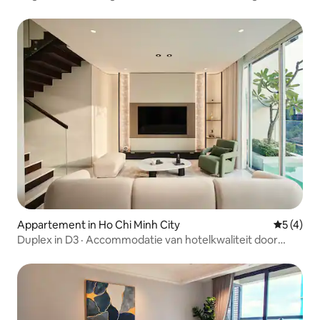
kingsize
Appartement in Ho Chi Minh City
Gemiddeld
5 (4)
Duplex in D3 · Accommodatie van hotelkwaliteit door
Neutron Living