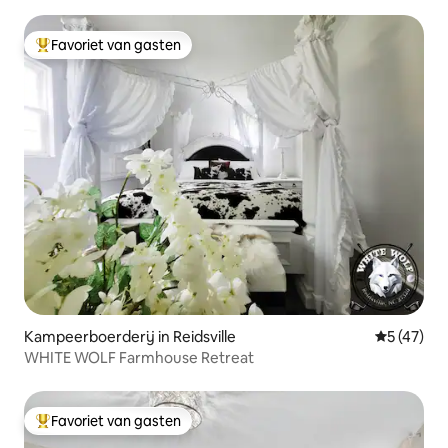
Favoriet van gasten
Topfavoriet van gasten
Kampeerboerderij in Reidsville
Gemiddelde
5 (47)
WHITE WOLF Farmhouse Retreat
Favoriet van gasten
Topfavoriet van gasten