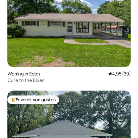
Woning in Eden
Gemiddelde be
4,95 (39)
Cure to the Blues
Favoriet van gasten
Topfavoriet van gasten