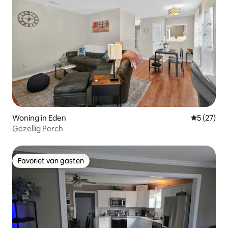
Woning in Eden
Gemiddelde
5 (27)
Gezellig Perch
Favoriet van gasten
Favoriet van gasten