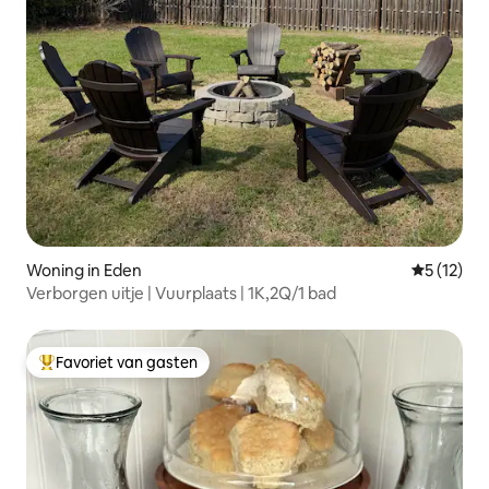
Woning in Eden
Gemiddelde
5 (12)
Verborgen uitje | Vuurplaats | 1K,2Q/1 bad
Favoriet van gasten
Topfavoriet van gasten