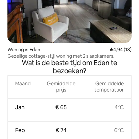
Woning in Eden
Gemiddelde be
4,94 (18)
Gezellige cottage-stijl woning met 2 slaapkamers.
Wat is de beste tijd om Eden te
bezoeken?
Maand
Gemiddelde
Gemiddelde
prijs
temperatuur
Jan
€ 65
4°C
Feb
€ 74
6°C