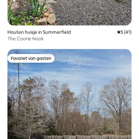
Houten huisje in Summerfield
Gemiddelde
5 (41)
The Coorie Nook
Favoriet van gasten
Favoriet van gasten