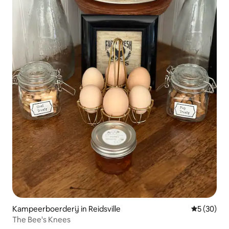
Kampeerboerderij in Reidsville
Gemiddelde
5 (30)
The Bee's Knees