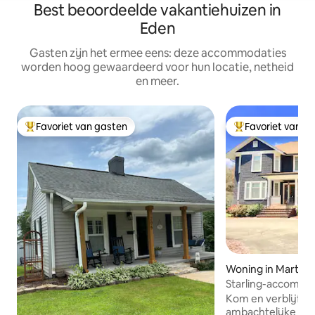
Best beoordeelde vakantiehuizen in
Eden
Gasten zijn het ermee eens: deze accommodaties
worden hoog gewaardeerd voor hun locatie, netheid
en meer.
Favoriet van gasten
Favoriet van g
Topfavoriet van gasten
Topfavoriet van 
Woning in Martinsv
Starling-accommo
Kom en verblijf in 
ambachtelijke stijl