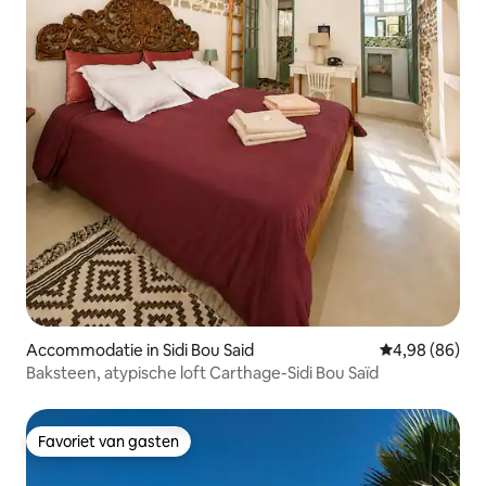
Accommodatie in Sidi Bou Said
Gemiddelde be
4,98 (86)
Baksteen, atypische loft Carthage-Sidi Bou Saïd
Favoriet van gasten
Favoriet van gasten