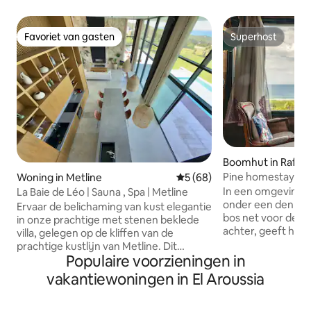
Favoriet van gasten
Superhost
Favoriet van gasten
Superhost
Boomhut in Raf Ra
Pine homestay
Woning in Metline
Gemiddelde beoordeling van 
5 (68)
In een omgeving v
La Baie de Léo | Sauna , Spa | Metline
onder een dennen
Ervaar de belichaming van kust elegantie
bos net voor de d
in onze prachtige met stenen beklede
achter, geeft het 
villa, gelegen op de kliffen van de
voorkant een pra
prachtige kustlijn van Metline. Dit
belangrijkste aan 
Populaire voorzieningen in
pittoreske toevluchtsoord biedt een
consistentie tusse
ongeëvenaarde mix van moderne luxe,
vakantiewoningen in El Aroussia
we doen. Een hut
rustieke charme en een panoramisch
liefde in de geest
uitzicht op zee. Met twee weelderige
om in de natuur te