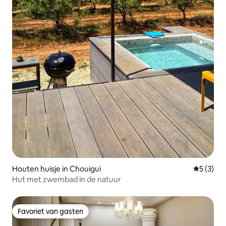
Houten huisje in Chouigui
Gemiddeld
5 (3)
Hut met zwembad in de natuur
Favoriet van gasten
Favoriet van gasten