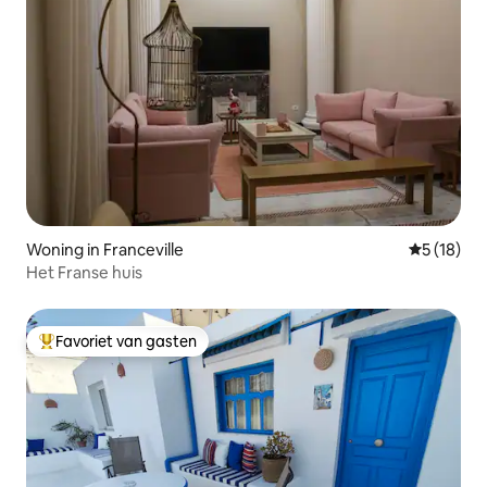
Woning in Franceville
Gemiddelde
5 (18)
Het Franse huis
Favoriet van gasten
Topfavoriet van gasten