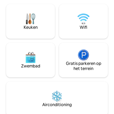
hoofdslaapkamers en een kingsize bed
uur van de hoofds
op de tussenverdieping biedt deze villa
heeft een volledig
comfortabel plaats aan maximaal zes
bestaande uit ee
gasten, waardoor het de perfecte
toilet, terras, keu
bestemming is voor een gezinsvakantie,
een romantisch uitje of een
Keuken
Wifi
onvergetelijke bijeenkomst van
vrienden.
Gratis parkeren op
Zwembad
het terrein
Airconditioning