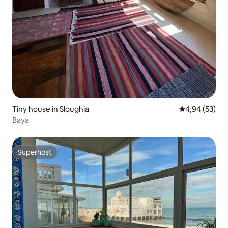
Tiny house in Sloughia
Gemiddelde be
4,94 (53)
Baya
Superhost
Superhost