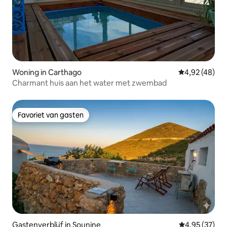
Woning in Carthago
Gemiddelde be
4,92 (48)
Charmant huis aan het water met zwembad
Favoriet van gasten
Favoriet van gasten
Gastenverblijf in Sounine
Gemiddelde be
4,95 (37)