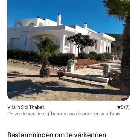
Villa in Sidi Thabet
Gemiddeld
5 (7)
De vrede van de olijfbomen aan de poorten van Tunis
Bestemmingen om te verkennen