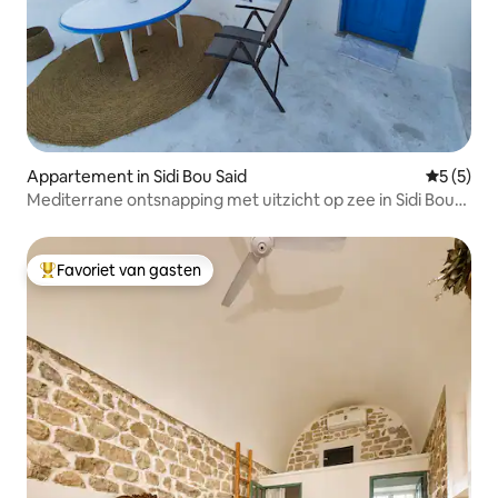
Appartement in Sidi Bou Said
Gemiddeld
5 (5)
Mediterrane ontsnapping met uitzicht op zee in Sidi Bou
Saïd
Favoriet van gasten
Topfavoriet van gasten