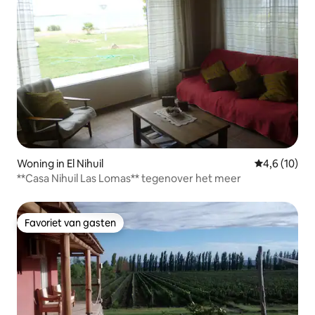
Woning in El Nihuil
Gemiddelde b
4,6 (10)
**Casa Nihuil Las Lomas** tegenover het meer
Favoriet van gasten
Favoriet van gasten