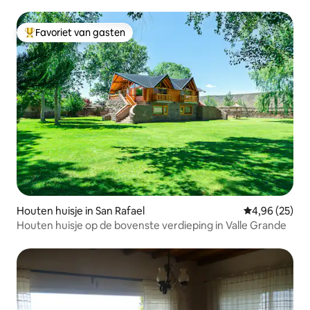
Favoriet van gasten
Topfavoriet van gasten
Houten huisje in San Rafael
Gemiddelde be
4,96 (25)
Houten huisje op de bovenste verdieping in Valle Grande