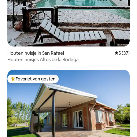
Houten huisje in San Rafael
Gemiddelde
5 (37)
Houten huisjes Altos de la Bodega
Favoriet van gasten
Topfavoriet van gasten