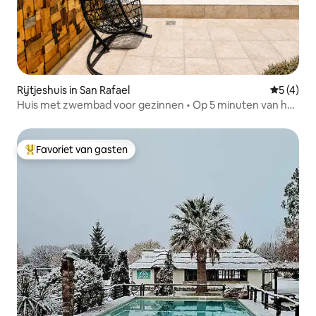
Rijtjeshuis in San Rafael
Gemiddeld
5 (4)
Huis met zwembad voor gezinnen • Op 5 minuten van het
centrum
Favoriet van gasten
Topfavoriet van gasten