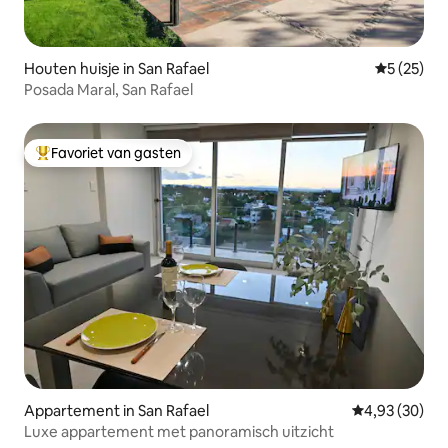
Houten huisje in San Rafael
Gemiddelde
5 (25)
Posada Maral, San Rafael
Favoriet van gasten
Topfavoriet van gasten
Appartement in San Rafael
Gemiddelde be
4,93 (30)
Luxe appartement met panoramisch uitzicht