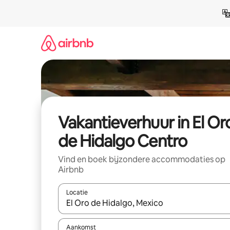
Ga
direct
naar
inhoud
Vakantieverhuur in El Or
de Hidalgo Centro
Vind en boek bijzondere accommodaties op
Airbnb
Locatie
Wanneer er suggesties beschikbaar zijn, maak je 
Aankomst