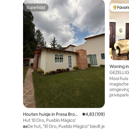
Superhost
Favor
Superhost
Topfavor
Woning in
yón
GEZELLIG
TLALPU
Mooi huis
magische 
omgeving
privépar
verwelko
warmte om 
zult optim
Houten huisje in Presa Brock
Gemiddelde beoordeling 
4,83 (109)
vanuit de
man
Hut 'El Oro, Pueblo Mágico'
accommod
🏡De hut, "El Oro, Pueblo Mágico" biedt je
nabijheid