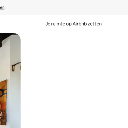
ven
Je ruimte op Airbnb zetten
ken of swipen.