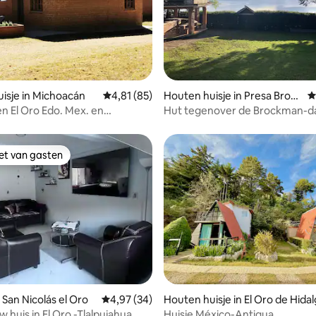
eling van 5 uit 5, 6 recensies
isje in Michoacán
Gemiddelde beoordeling van 4,81 uit 5, 85 r
4,81 (85)
Houten huisje in Presa Brock
G
man
en El Oro Edo. Mex. en
Hut tegenover de Brockman-
ua, Mich
iet van gasten
iet van gasten
 van 4,93 uit 5, 29 recensies
 San Nicolás el Oro
Gemiddelde beoordeling van 4,97 uit 5, 34 r
4,97 (34)
Houten huisje in El Oro de Hida
 huis in El Oro -Tlalpujahua
Huisje México-Antigua