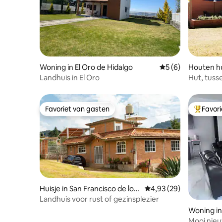
Woning in El Oro de Hidalgo
Gemiddelde beoord
5 (6)
Houten hu
Landhuis in El Oro
Hut, tuss
Tlalpujah
Favoriet van gasten
Favor
Favoriet van gasten
Topfavor
Huisje in San Francisco de los
Gemiddelde beoordeling
4,93 (29)
Reyes
Landhuis voor rust of gezinsplezier
Woning in
Mooi nieuw