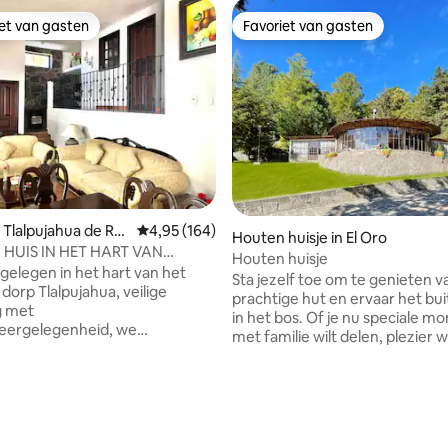
iet van gasten
Favoriet van gasten
iet van gasten
Favoriet van gasten
 Tlalpujahua de Ra
Gemiddelde beoordeling van 4,95 uit 5, 164 r
4,95 (164)
Houten huisje in El Oro
 HUIS IN HET HART VAN
Houten huisje
JAHUA
 gelegen in het hart van het
Sta jezelf toe om te genieten 
dorp Tlalpujahua, veilige
prachtige hut en ervaar het bu
 met
in het bos. Of je nu speciale 
keergelegenheid, we
met familie wilt delen, plezier wi
men je met de grootste
hebben met vrienden of wilt g
je thuis te laten voelen, je
van een romantisch uitje, Caba
aal genieten van je verblijf
Victoria past bij je plannen. Gelegen
van 4,83 uit 5, 109 recensies
 rust van deze prachtige
midden in het bos met pinos en
atie met het comfort van de
- Buiten eetkamer met houtskool
 van de belangrijkste