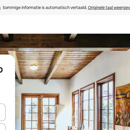
Sommige informatie is automatisch vertaald. 
Originele taal weerge
o
een keuze met je de pijltjestoetsen omhoog en omlaag, óf door te tik