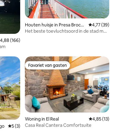
Houten huisje in Presa Brock
Gemiddelde beoordelin
4,77 (39)
man
Het beste toevluchtsoord in de stad met
uitzicht op de dam
ecensies
emiddelde beoordeling van 4,88 uit 5, 166 recensies
4,88 (166)
dam
Favoriet van gasten
Favoriet van gasten
Woning in El Real
Gemiddelde beoordelin
4,85 (13)
Casa Real Cantera Comfortsuite
ecensies
lgo
Gemiddelde beoordeling van 5 uit 5, 3 recensies
5 (3)