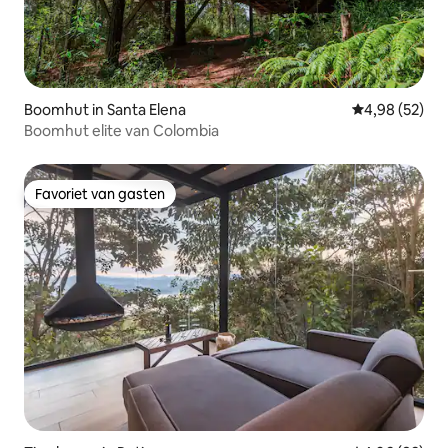
Boomhut in Santa Elena
Gemiddelde be
4,98 (52)
Boomhut elite van Colombia
Favoriet van gasten
Favoriet van gasten