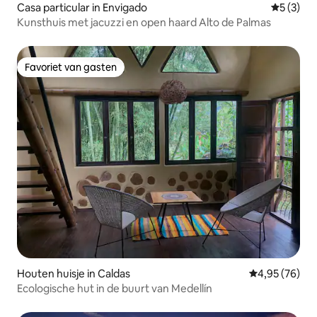
Casa particular in Envigado
Gemiddeld
5 (3)
Kunsthuis met jacuzzi en open haard Alto de Palmas
Favoriet van gasten
Favoriet van gasten
Houten huisje in Caldas
Gemiddelde be
4,95 (76)
Ecologische hut in de buurt van Medellín