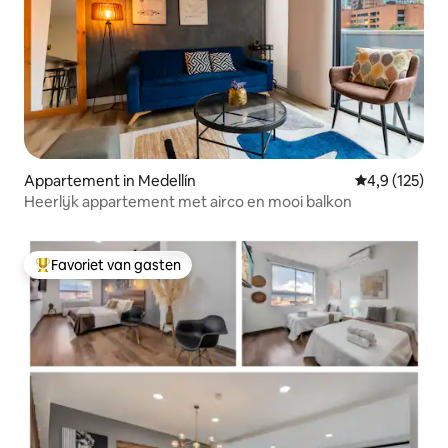
Appartement in Medellín
Gemiddelde be
4,9 (125)
Heerlijk appartement met airco en mooi balkon
Favoriet van gasten
Topfavoriet van gasten