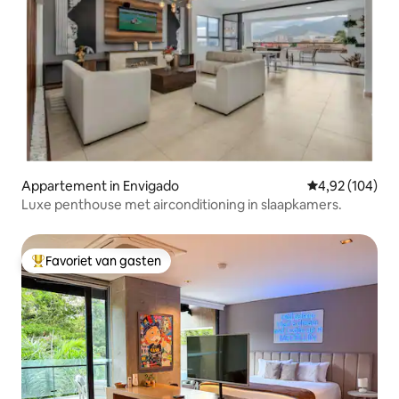
Appartement in Envigado
Gemiddelde beo
4,92 (104)
Luxe penthouse met airconditioning in slaapkamers.
Favoriet van gasten
Topfavoriet van gasten