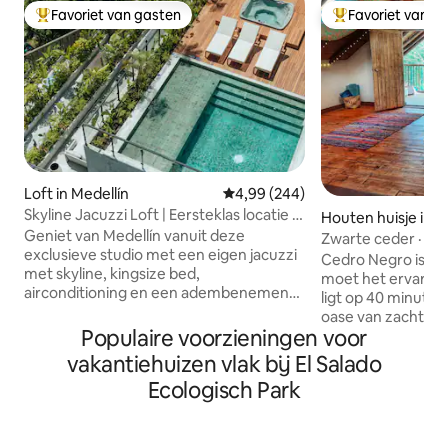
Favoriet van gasten
Favoriet van g
Topfavoriet van gasten
Topfavoriet van 
Loft in Medellín
Gemiddelde beoordeling van 4,99
4,99 (244)
Skyline Jacuzzi Loft | Eersteklas locatie in
Houten huisje in S
Provenza
Geniet van Medellín vanuit deze
Zwarte ceder · Am
exclusieve studio met een eigen jacuzzi
in Parque Arví.
Cedro Negro is nie
met skyline, kingsize bed,
moet het ervaren
airconditioning en een adembenemend
ligt op 40 minuten
uitzicht op de stad — de ultieme retraite
oase van zachte ve
voor elegantie, comfort en een bruisend
Populaire voorzieningen voor
etherische oliën
nachtleven. Gelegen in El Poblado, op
inrichting die doo
vakantiehuizen vlak bij El Salado
loopafstand van de restaurants, bars op
gecreëerd – elk de
Ecologisch Park
het dak, cafés en galeries van Provenza,
Gezellig, intiem, 
met het nachtleven van Parque Lleras
dat je omarmt van
op enkele minuten afstand. Geniet van
door de deur loopt
een 54-inch smart-tv met Netflix, snelle