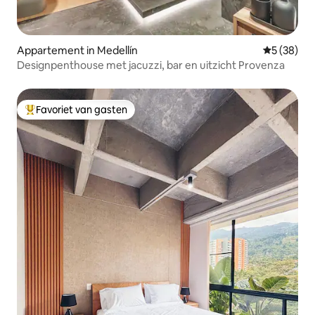
Appartement in Medellín
Gemiddelde
5 (38)
Designpenthouse met jacuzzi, bar en uitzicht Provenza
Favoriet van gasten
Topfavoriet van gasten