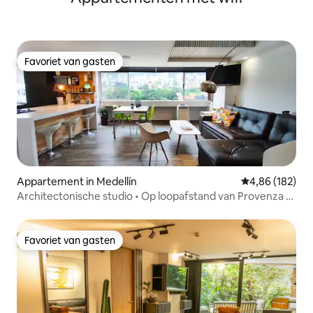
Favoriet van gasten
Favoriet van gasten
Appartement in Medellín
Gemiddelde beo
4,86 (182)
Architectonische studio • Op loopafstand van Provenza •
Glasvezel
Favoriet van gasten
Favoriet van gasten