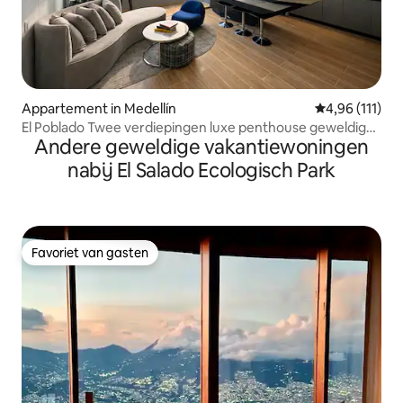
Appartement in Medellín
Gemiddelde beo
4,96 (111)
El Poblado Twee verdiepingen luxe penthouse geweldig
Andere geweldige vakantiewoningen
uitzicht
nabij El Salado Ecologisch Park
Favoriet van gasten
Favoriet van gasten