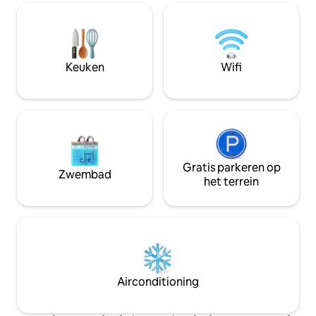
wilt verlaten. Een
wifi, een werkruimte, een keuken, een
Omgeven door het
wasmachine/droger, een fitnessruimte,
eigen tuin, wande
een sauna, een zwembad en bars,
echte rust. Voor 
restaurants en een galerie op het
liefde gemaakte p
terrein.
Keuken
Wifi
Gratis parkeren op
Zwembad
het terrein
Airconditioning