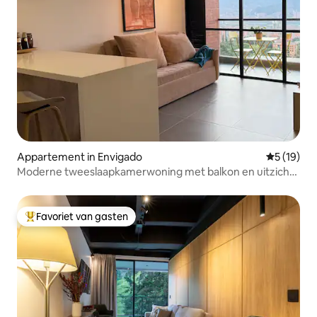
Appartement in Envigado
Gemiddelde
5 (19)
Moderne tweeslaapkamerwoning met balkon en uitzicht
op de stad in Envigado
Favoriet van gasten
Topfavoriet van gasten