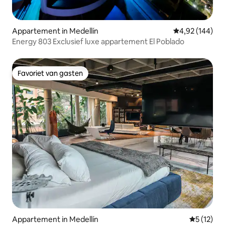
Appartement in Medellín
Gemiddelde beo
4,92 (144)
Energy 803 Exclusief luxe appartement El Poblado
Favoriet van gasten
Favoriet van gasten
Appartement in Medellín
Gemiddelde
5 (12)