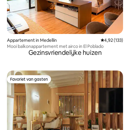
Appartement in Medellín
Gemiddelde beo
4,92 (133)
Mooi balkonappartement met airco in El Poblado
Gezinsvriendelijke huizen
Favoriet van gasten
Favoriet van gasten