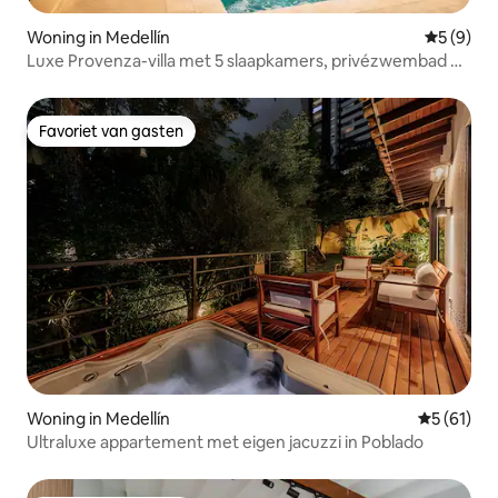
Woning in Medellín
Gemiddeld
5 (9)
Luxe Provenza-villa met 5 slaapkamers, privézwembad en
airco
Favoriet van gasten
Favoriet van gasten
Woning in Medellín
Gemiddelde
5 (61)
Ultraluxe appartement met eigen jacuzzi in Poblado