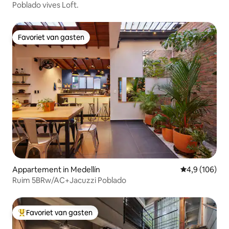
Poblado vives Loft.
Favoriet van gasten
Favoriet van gasten
Appartement in Medellín
Gemiddelde be
4,9 (106)
Ruim 5BRw/AC+Jacuzzi Poblado
Favoriet van gasten
Topfavoriet van gasten