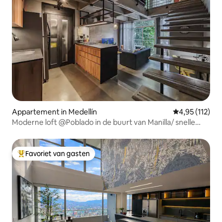
Appartement in Medellín
Gemiddelde beo
4,95 (112)
Moderne loft @Poblado in de buurt van Manilla/ snelle
WIFI/ airconditioning
Favoriet van gasten
Topfavoriet van gasten