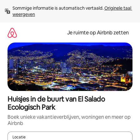
Ga
Sommige informatie is automatisch vertaald. 
Originele taal 
direct
weergeven
naar
inhoud
Je ruimte op Airbnb zetten
Huisjes in de buurt van El Salado
Ecologisch Park
Boek unieke vakantieverblijven, woningen en meer op
Airbnb
Locatie