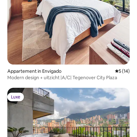
Appartement in Envigado
Gemiddelde
5 (14)
Modern design + uitzicht |A/C| Tegenover City Plaza
Luxe
Luxe