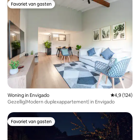
Favoriet van gasten
Favoriet van gasten
Woning in Envigado
Gemiddelde be
4,9 (124)
Gezellig|Modern duplexappartement| in Envigado
Favoriet van gasten
Favoriet van gasten