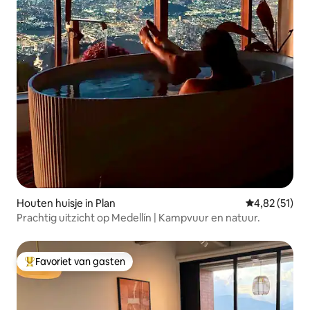
Houten huisje in Plan
Gemiddelde be
4,82 (51)
Prachtig uitzicht op Medellín | Kampvuur en natuur.
Favoriet van gasten
Topfavoriet van gasten