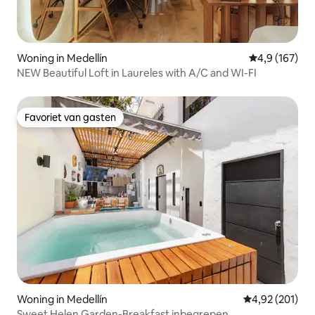
Woning in Medellín
Gemiddelde be
4,9 (167)
NEW Beautiful Loft in Laureles with A/C and WI-FI
Favoriet van gasten
Favoriet van gasten
Woning in Medellín
Gemiddelde beo
4,92 (201)
Sweet Helen Garden-Breakfast inbegrepen