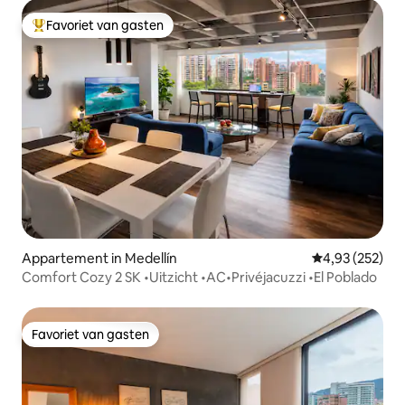
Favoriet van gasten
Topfavoriet van gasten
Appartement in Medellín
Gemiddelde beo
4,93 (252)
Comfort Cozy 2 SK •Uitzicht •AC•Privéjacuzzi •El Poblado
Favoriet van gasten
Favoriet van gasten