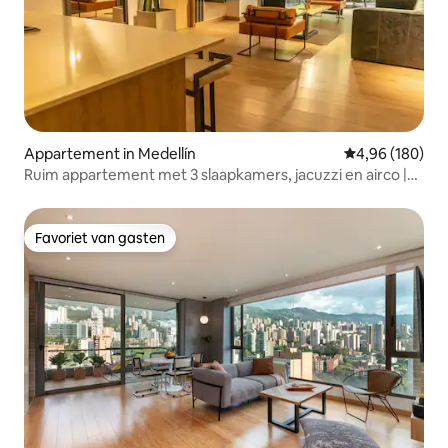
Appartement in Medellín
Gemiddelde beo
4,96 (180)
Ruim appartement met 3 slaapkamers, jacuzzi en airco |
Provenza
Favoriet van gasten
Favoriet van gasten