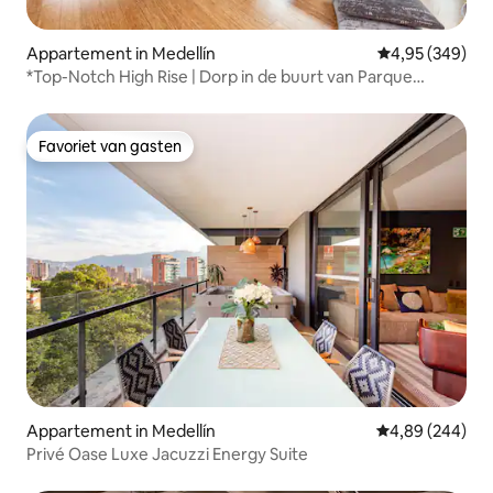
Appartement in Medellín
Gemiddelde beo
4,95 (349)
*Top-Notch High Rise | Dorp in de buurt van Parque
Lleras*
Favoriet van gasten
Favoriet van gasten
Appartement in Medellín
Gemiddelde beo
4,89 (244)
Privé Oase Luxe Jacuzzi Energy Suite