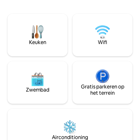
gaan, waar rust z
Aan de zijkant is het zwembad. De
schoonheid waar
woning is omgeven door een
onvergetelijk wordt. De Club b
waterkanaal van een kant, en door de
één kaartje per da
wijngaarden aan de zuidkant. Beide
Kinderen jonger dan
kanten bieden u een prachtig uitzicht.
ticket wordt door 
Keuken
Wifi
Gratis parkeren op
Zwembad
het terrein
Airconditioning