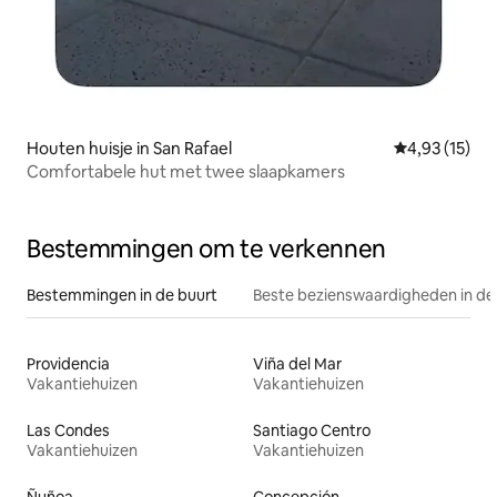
Houten huisje in San Rafael
Gemiddelde be
4,93 (15)
Comfortabele hut met twee slaapkamers
Bestemmingen om te verkennen
Bestemmingen in de buurt
Beste bezienswaardigheden in de
Providencia
Viña del Mar
Vakantiehuizen
Vakantiehuizen
Las Condes
Santiago Centro
Vakantiehuizen
Vakantiehuizen
Ñuñoa
Concepción