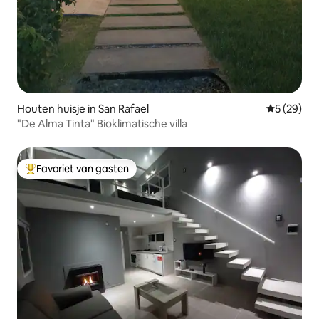
Houten huisje in San Rafael
Gemiddelde
5 (29)
"De Alma Tinta" Bioklimatische villa
Favoriet van gasten
Topfavoriet van gasten