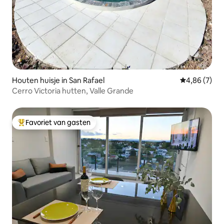
Houten huisje in San Rafael
Gemiddelde b
4,86 (7)
Cerro Victoria hutten, Valle Grande
Favoriet van gasten
Topfavoriet van gasten