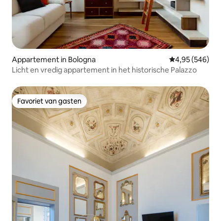
Appartement in Bologna
Gemiddelde beo
4,95 (546)
Licht en vredig appartement in het historische Palazzo
Favoriet van gasten
Favoriet van gasten