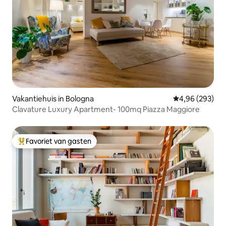
Vakantiehuis in Bologna
Gemiddelde beo
4,96 (293)
Clavature Luxury Apartment- 100mq Piazza Maggiore
Favoriet van gasten
Topfavoriet van gasten