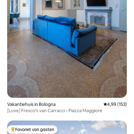
Vakantiehuis in Bologna
Gemiddelde beo
4,99 (153)
[Luxe] Fresco's van Carracci • Piazza Maggiore
Favoriet van gasten
Topfavoriet van gasten