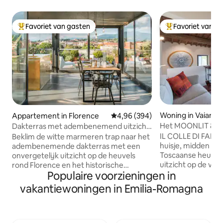
Favoriet van gasten
Favoriet van g
Topfavoriet van gasten
Topfavoriet van 
Woning in Vaiano
Appartement in Florence
Gemiddelde beoordeling van 4,96
4,96 (394)
Het MOONLIT & S
Dakterras met adembenemend uitzicht.
buurt van Florenc
Korte wandeling naar de Duomo.
IL COLLE DI FALT
Beklim de witte marmeren trap naar het
huisje, midden in 
adembenemende dakterras met een
Toscaanse heuvel
onvergetelijk uitzicht op de heuvels
uitzicht op de val
rond Florence en het historische
Populaire voorzieningen in
geleden opmerkeli
centrum. Dit appartement is onlangs
Een paar eeuwen 
gerenoveerd en combineert
vakantiewoningen in Emilia-Romagna
karavaanserail. O
verschillende soorten architectuur en
locatie dicht bij F
design. In de flat is veel ruimte voor je
het een goede uit
smart-workstation: internet is snel en
te verkennen en te
betrouwbaar, vanuit elke hoek