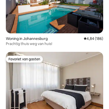
Woning in Johannesburg
Gemiddelde beo
4,84 (186)
Prachtig thuis weg van huis!
Favoriet van gasten
Favoriet van gasten