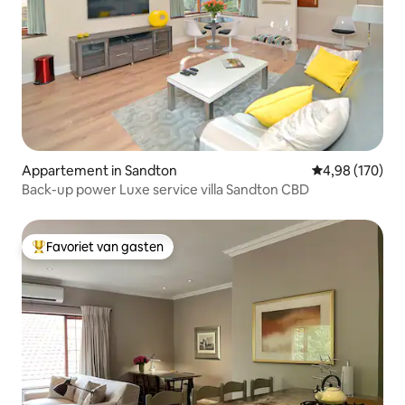
Appartement in Sandton
Gemiddelde beo
4,98 (170)
Back-up power Luxe service villa Sandton CBD
Favoriet van gasten
Topfavoriet van gasten