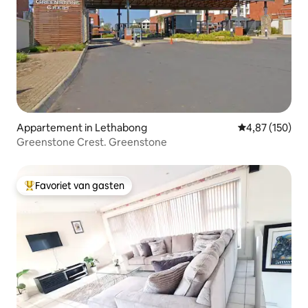
Appartement in Lethabong
Gemiddelde beo
4,87 (150)
Greenstone Crest. Greenstone
Favoriet van gasten
Topfavoriet van gasten