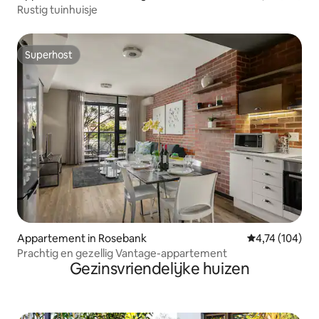
Rustig tuinhuisje
Superhost
Superhost
Appartement in Rosebank
Gemiddelde beo
4,74 (104)
Prachtig en gezellig Vantage-appartement
Gezinsvriendelijke huizen