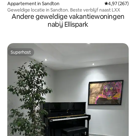
Appartement in Sandton
Gemiddelde beo
4,97 (267)
Geweldige locatie in Sandton. Beste verblijf naast LXX
Andere geweldige vakantiewoningen
nabij Ellispark
Superhost
Superhost