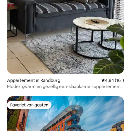
Appartement in Randburg
Gemiddelde beo
4,84 (161)
Modern,warm en gezellig een-slaapkamer-appartement
Favoriet van gasten
Favoriet van gasten