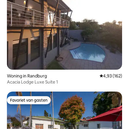
Woning in Randburg
Gemiddelde beo
4,93 (162)
Acacia Lodge Luxe Suite 1
Favoriet van gasten
Favoriet van gasten