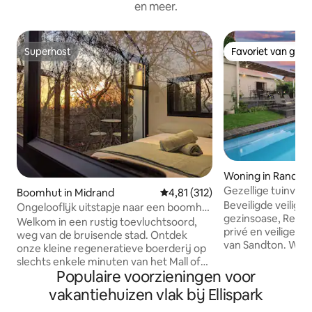
en meer.
Superhost
Favoriet van gas
Superhost
Favoriet van gas
Woning in Randbu
Gezellige tuinvilla
Boomhut in Midrand
Gemiddelde beoordeling van 4,81
4,81 (312)
Parkhurst
Beveiligde veilige 
Ongelooflijk uitstapje naar een boomhut
gezinsoase, Restaurantmekka, rustige,
midden in de natuur
Welkom in een rustig toevluchtsoord,
privé en veilige bu
weg van de bruisende stad. Ontdek
van Sandton. Werk
onze kleine regeneratieve boerderij op
sporten, groene o
slechts enkele minuten van het Mall of
kijken Eigen pati
Populaire voorzieningen voor
Africa. Bereid je voor om betoverd te
zwembad. 24/7 stroom Sup
worden als je je terugtrekt in ons rustige
vakantiehuizen vlak bij Ellispark
onbeperkte wifi Max. 6 
boomhuis, waar je ondergedompeld
bed - slaapkamer 1 i