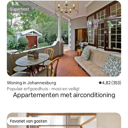
Superhost
Superhost
Woning in Johannesburg
Gemiddelde beo
4,82 (353)
Populair erfgoedhuis - mooi en veilig!
Appartementen met airconditioning
Favoriet van gasten
Favoriet van gasten