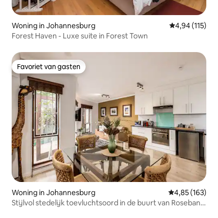
Woning in Johannesburg
Gemiddelde beo
4,94 (115)
Forest Haven - Luxe suite in Forest Town
Favoriet van gasten
Favoriet van gasten
Woning in Johannesburg
Gemiddelde beo
4,85 (163)
Stijlvol stedelijk toevluchtsoord in de buurt van Rosebank
en de Gautrain