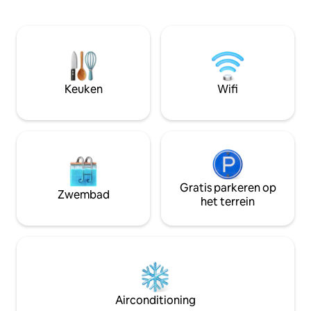
wordt in de omhelzing van de natuur en
queensize bed 2 
omgeven wordt door een
eenpersoonsbedde
verbazingwekkende verscheidenheid
algemeen voor ki
aan vogelsoorten - een prachtige
verplaatsbaar bed,
slaapkamer met uitzicht! Ons boomhuis
Uitgerust voor BA
is nu volledig off-grid, er is gratis
pasgeborenen, bad
parkeergelegenheid, het is een locatie
Keuken
Wifi
Airconditioning in sla
waar je gemakkelijk een taxi kunt
Gewapende respon
nemen en het ligt op steenworp afstand
cottage op het ter
van restaurants en andere handige
locaties.
Gratis parkeren op
Zwembad
het terrein
Airconditioning