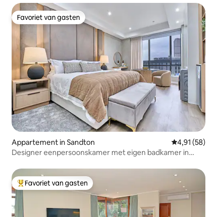
Favoriet van gasten
Favoriet van gasten
Appartement in Sandton
Gemiddelde be
4,91 (58)
Designer eenpersoonskamer met eigen badkamer in
Sandton's Hub APT910
Favoriet van gasten
Topfavoriet van gasten