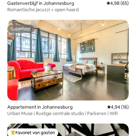
Gastenverblijf in Johannesburg
Gemiddelde be
4,98 (65)
Romantische jacuzzi + open haard
Superhost
Superhost
Appartement in Johannesburg
Gemiddelde be
4,94 (16)
Urban Muse | Rustige centrale studio | Parkeren | Wifi
Favoriet van gasten
Topfavoriet van gasten