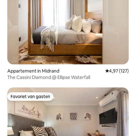
Appartement in Midrand
Gemiddelde beo
4,97 (127)
The Cassini Diamond @ Ellipse Waterfall
Favoriet van gasten
Favoriet van gasten