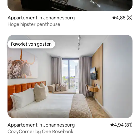
Appartement in Johannesburg
Gemiddelde b
4,88 (8)
Hoge hipster penthouse
Favoriet van gasten
Favoriet van gasten
Appartement in Johannesburg
Gemiddelde be
4,94 (81)
CozyCorner bij One Rosebank