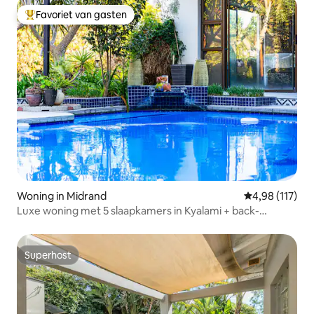
Favoriet van gasten
Topfavoriet van gasten
Woning in Midrand
Gemiddelde beo
4,98 (117)
Luxe woning met 5 slaapkamers in Kyalami + back-
upkracht
Superhost
Superhost