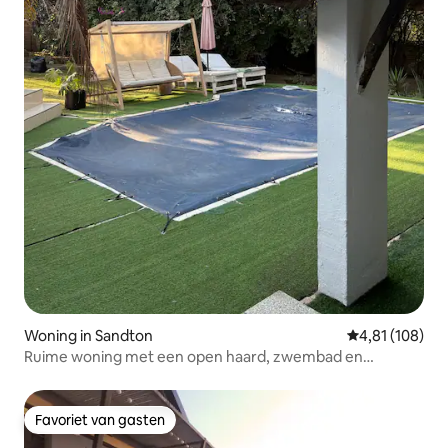
Woning in Sandton
Gemiddelde beo
4,81 (108)
Ruime woning met een open haard, zwembad en
voldoende parkeergelegenheid
Favoriet van gasten
Favoriet van gasten