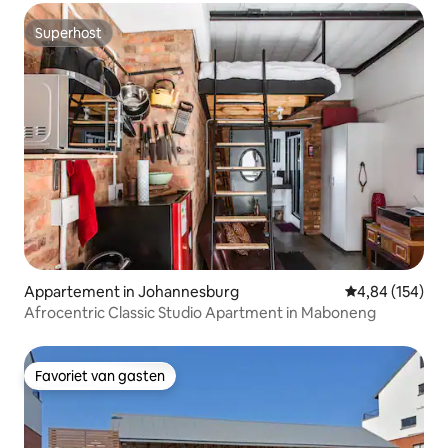
Superhost
Superhost
Appartement in Johannesburg
Gemiddelde beo
4,84 (154)
Afrocentric Classic Studio Apartment in Maboneng
Favoriet van gasten
Favoriet van gasten