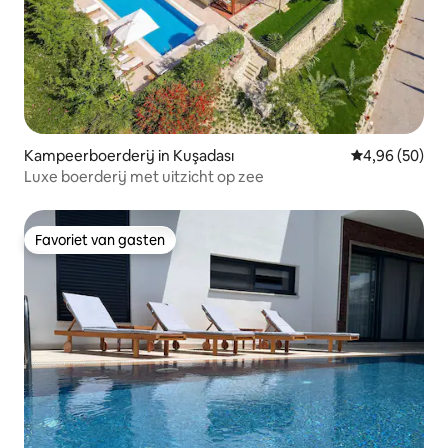
Kampeerboerderij in Kuşadası
Gemiddelde be
4,96 (50)
Luxe boerderij met uitzicht op zee
Favoriet van gasten
Favoriet van gasten