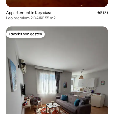
Appartement in Kuşadası
Gemiddeld
5 (8)
Leo premium 2 DAİRE 55 m2
Favoriet van gasten
Favoriet van gasten