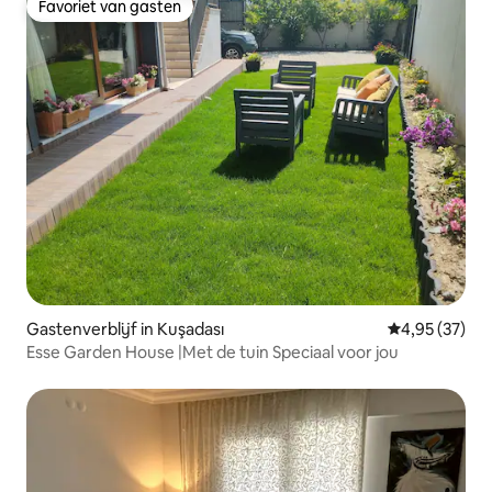
Favoriet van gasten
Favoriet van gasten
Gastenverblijf in Kuşadası
Gemiddelde be
4,95 (37)
Esse Garden House |Met de tuin Speciaal voor jou