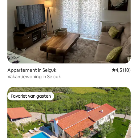
Appartement in Selçuk
Gemiddelde b
4,5 (10)
Vakantiewoning in Selcuk
Favoriet van gasten
Favoriet van gasten