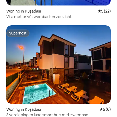
Woning in Kuşadası
Gemiddelde
5 (22)
Villa met privézwembad en zeezicht
Superhost
Superhost
Woning in Kuşadası
Gemiddeld
5 (6)
3 verdiepingen luxe smart huis met zwembad