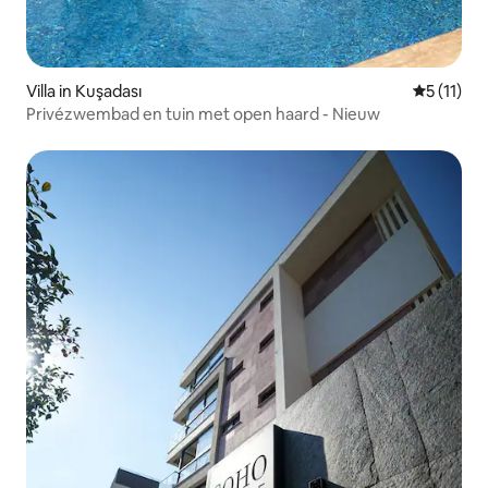
Villa in Kuşadası
Gemiddeld
5 (11)
Privézwembad en tuin met open haard - Nieuw