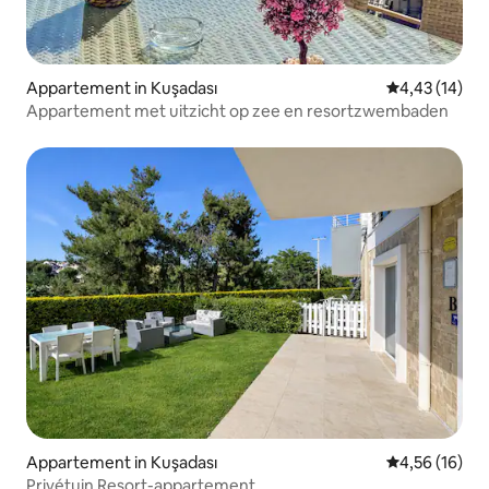
Appartement in Kuşadası
Gemiddelde be
4,43 (14)
Appartement met uitzicht op zee en resortzwembaden
Appartement in Kuşadası
Gemiddelde be
4,56 (16)
Privétuin Resort-appartement