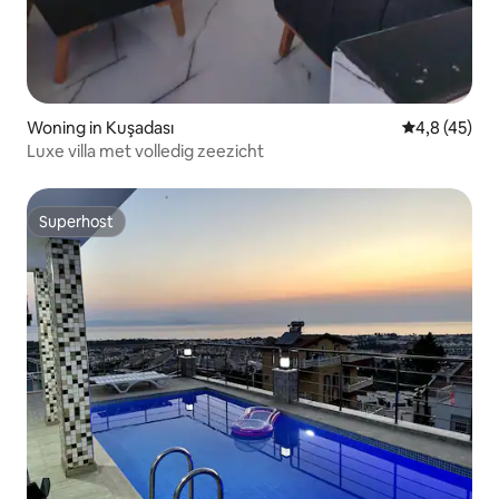
Woning in Kuşadası
Gemiddelde b
4,8 (45)
Luxe villa met volledig zeezicht
Superhost
Superhost