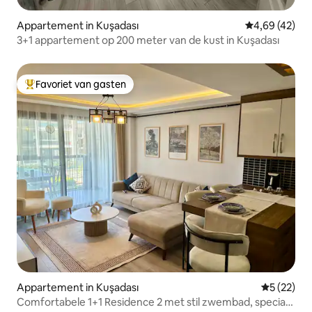
Appartement in Kuşadası
Gemiddelde be
4,69 (42)
3+1 appartement op 200 meter van de kust in Kuşadası
Favoriet van gasten
Topfavoriet van gasten
Appartement in Kuşadası
Gemiddelde
5 (22)
Comfortabele 1+1 Residence 2 met stil zwembad, speciaal