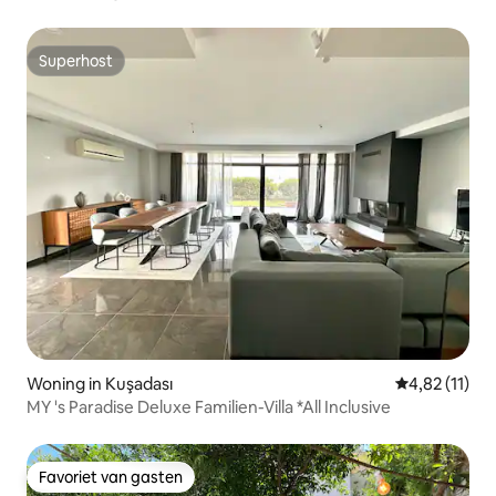
Superhost
Superhost
Woning in Kuşadası
Gemiddelde be
4,82 (11)
MY 's Paradise Deluxe Familien-Villa *All Inclusive
Favoriet van gasten
Favoriet van gasten