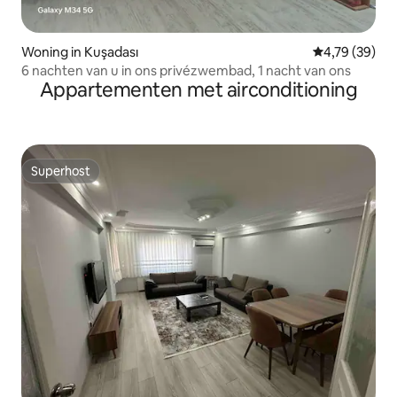
Woning in Kuşadası
Gemiddelde be
4,79 (39)
6 nachten van u in ons privézwembad, 1 nacht van ons
Appartementen met airconditioning
Superhost
Superhost