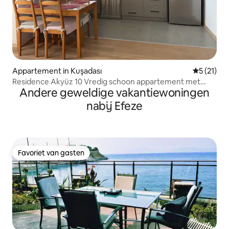
Appartement in Kuşadası
Gemiddelde
5 (21)
Residence Akyüz 10 Vredig schoon appartement met
Andere geweldige vakantiewoningen
uitzicht
nabij Efeze
Favoriet van gasten
Favoriet van gasten