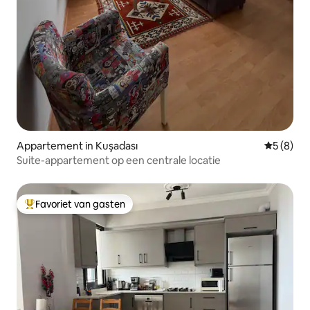
Appartement in Kuşadası
Gemiddeld
5 (8)
Suite-appartement op een centrale locatie
Favoriet van gasten
Topfavoriet van gasten