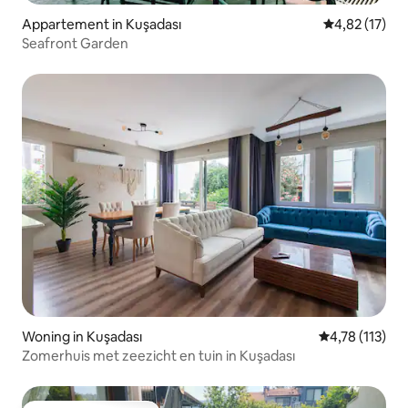
Appartement in Kuşadası
Gemiddelde be
4,82 (17)
Seafront Garden
Woning in Kuşadası
Gemiddelde beo
4,78 (113)
Zomerhuis met zeezicht en tuin in Kuşadası