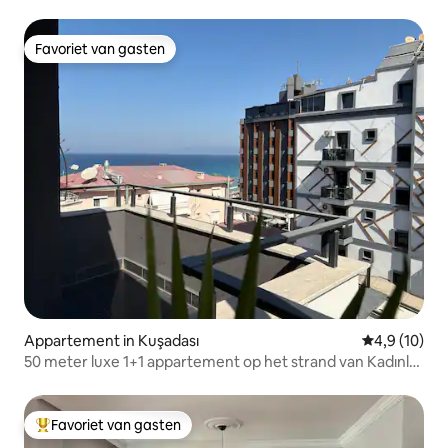
voor gezinnen
Favoriet van gasten
Favoriet van gasten
Appartement in Kuşadası
Gemiddelde b
4,9 (10)
50 meter luxe 1+1 appartement op het strand van Kadınlar
Denizi
Favoriet van gasten
Topfavoriet van gasten