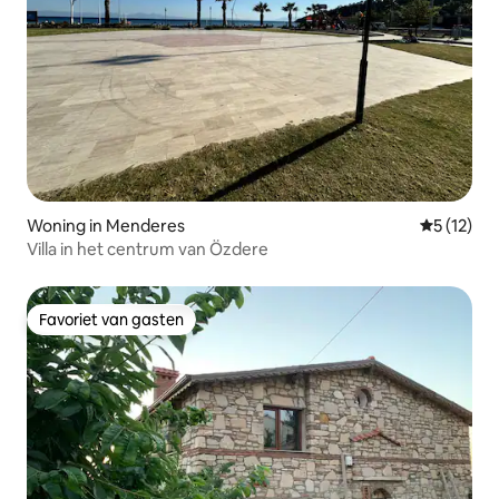
Woning in Menderes
Gemiddelde
5 (12)
Villa in het centrum van Özdere
Favoriet van gasten
Favoriet van gasten