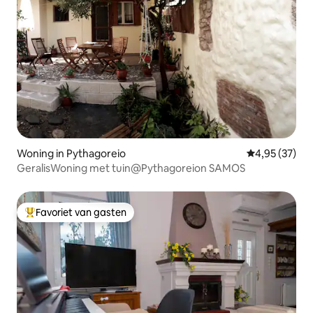
Woning in Pythagoreio
Gemiddelde be
4,95 (37)
GeralisWoning met tuin@Pythagoreion SAMOS
Favoriet van gasten
Topfavoriet van gasten