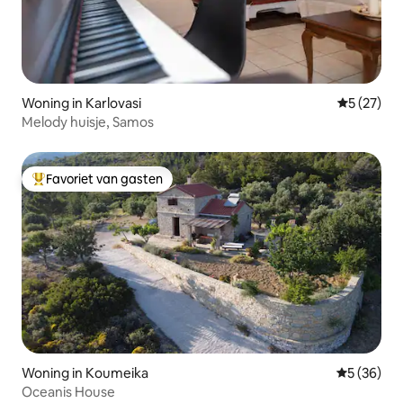
Woning in Karlovasi
Gemiddelde
5 (27)
Melody huisje, Samos
Favoriet van gasten
Topfavoriet van gasten
Woning in Koumeika
Gemiddelde
5 (36)
Oceanis House