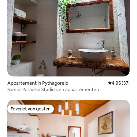
Appartement in Pythagoreio
Gemiddelde be
4,95 (37)
Samos Paradise Studio's en appartementen
Favoriet van gasten
Favoriet van gasten