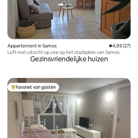
Appartement in Samos
Gemiddelde be
4,93 (27)
Loft met uitzicht op zee op het stadsplein van Samos
Gezinsvriendelijke huizen
Favoriet van gasten
Topfavoriet van gasten