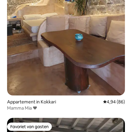
Appartement in Kokkari
Gemiddelde be
4,94 (86)
Mamma Mia ❤
Favoriet van gasten
Favoriet van gasten