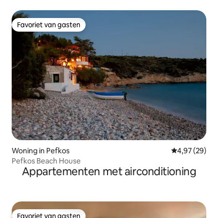
Favoriet van gasten
Favoriet van gasten
Woning in Pefkos
Gemiddelde be
4,97 (29)
Pefkos Beach House
Appartementen met airconditioning
Favoriet van gasten