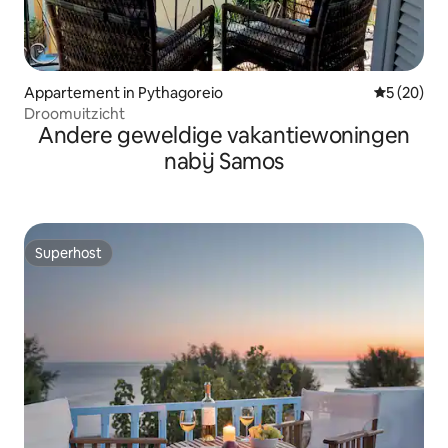
Appartement in Pythagoreio
Gemiddelde
5 (20)
Droomuitzicht
Andere geweldige vakantiewoningen
nabij Samos
Superhost
Superhost