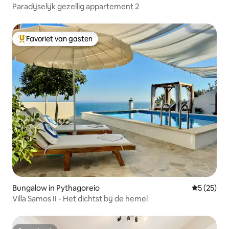
Paradijselijk gezellig appartement 2
Favoriet van gasten
Topfavoriet van gasten
Bungalow in Pythagoreio
Gemiddelde
5 (25)
Villa Samos II - Het dichtst bij de hemel