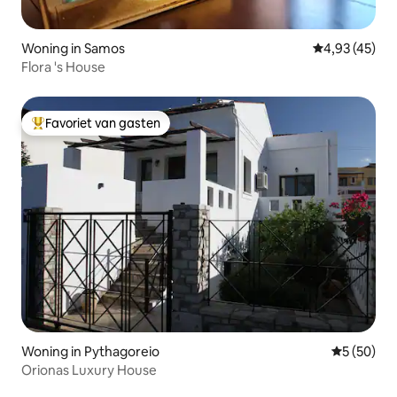
Woning in Samos
Gemiddelde be
4,93 (45)
Flora 's House
Favoriet van gasten
Topfavoriet van gasten
Woning in Pythagoreio
Gemiddelde
5 (50)
Orionas Luxury House