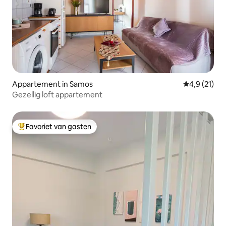
Appartement in Samos
Gemiddelde b
4,9 (21)
Gezellig loft appartement
Favoriet van gasten
Topfavoriet van gasten