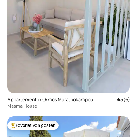
Appartement in Ormos Marathokampou
Gemiddeld
5 (6)
Masma House
Favoriet van gasten
Topfavoriet van gasten