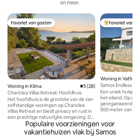
en meer.
Favoriet van gasten
Favoriet van g
Favoriet van gasten
Topfavoriet van 
Woning in Vathi
Samos Endless Blu
Woning in Klima
Gemiddelde beoordeling van 
5 (28)
Een uniek huisje a
Chariclea Villas Retreat: Hoofdhuis
het eiland. Op sle
Het hoofdhuis is de grootste van de vier
georganiseerde s
zelfstandige woningen op Chariclea
500 meter van het
Villas Retreat en biedt privacy en rust in
de ideale bestem
een prachtige natuurlijke omgeving. De
onvergetelijke vakantie. Het b
Populaire voorzieningen voor
accommodatie is ontworpen voor
aan maximaal 5 pe
maximaal 6 volwassenen en 2 kinderen
vakantiehuizen vlak bij Samos
gasten alle moder
en beschikt over een gezellige
parkeergelegenhei