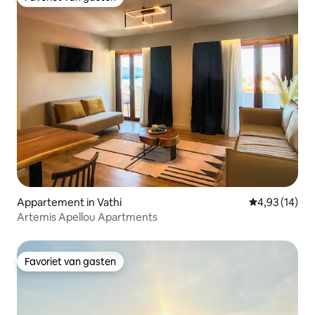
Favoriet van gasten
Appartement in Vathi
Gemiddelde be
4,93 (14)
Artemis Apellou Apartments
Favoriet van gasten
Favoriet van gasten