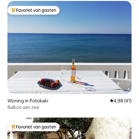
Favoriet van gasten
Topfavoriet van gasten
Woning in Potokaki
Gemiddelde be
4,98 (41)
Balkon aan zee
Favoriet van gasten
Topfavoriet van gasten