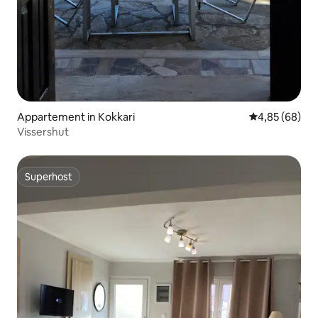
Appartement in Kokkari
Gemiddelde be
4,85 (68)
Vissershut
Superhost
Superhost