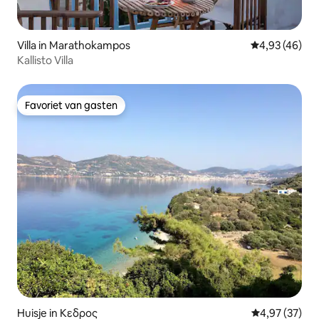
Villa in Marathokampos
Gemiddelde be
4,93 (46)
Kallisto Villa
Favoriet van gasten
Favoriet van gasten
Huisje in Κεδρος
Gemiddelde be
4,97 (37)