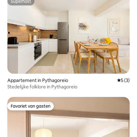
Superhost
Superhost
Appartement in Pythagoreio
Gemiddeld
5 (3)
Stedelijke folklore in Pythagoreio
Favoriet van gasten
Favoriet van gasten