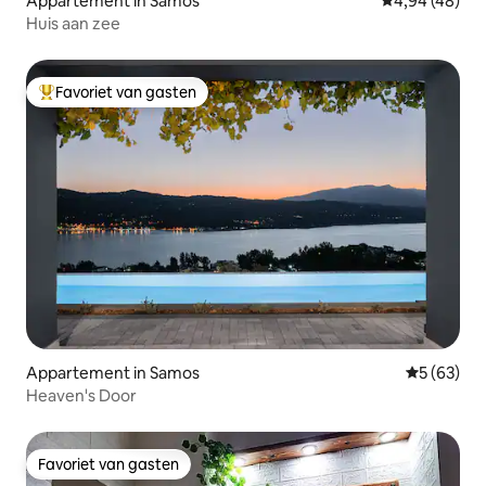
Appartement in Samos
Gemiddelde be
4,94 (48)
Huis aan zee
Favoriet van gasten
Topfavoriet van gasten
Appartement in Samos
Gemiddelde
5 (63)
Heaven's Door
Favoriet van gasten
Favoriet van gasten