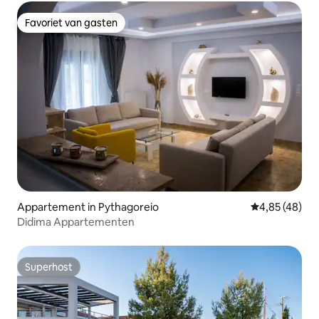
Favoriet van gasten
Favoriet van gasten
Appartement in Pythagoreio
Gemiddelde be
4,85 (48)
Didima Appartementen
Superhost
Superhost