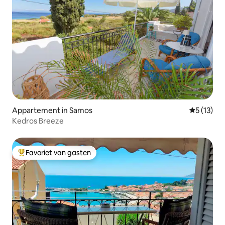
Appartement in Samos
Gemiddelde
5 (13)
Kedros Breeze
Favoriet van gasten
Topfavoriet van gasten