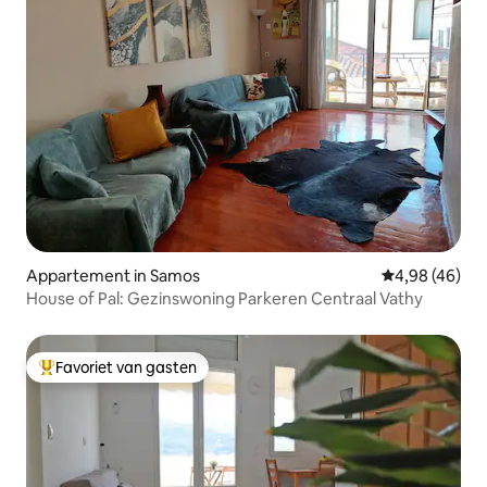
Appartement in Samos
Gemiddelde be
4,98 (46)
House of Pal: Gezinswoning Parkeren Centraal Vathy
Favoriet van gasten
Topfavoriet van gasten