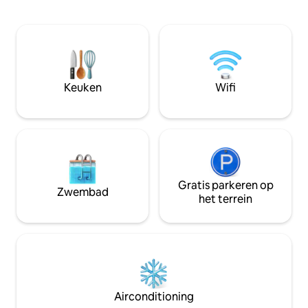
woonkamer en een panoramisch
airconditioning. 
uitzicht op zee. De ruime eethoek en
uitgeruste keuke
volledig uitgeruste keuken creëren de
bank die kan wor
perfecte ruimte voor onvergetelijke
half tweepersoon
maaltijden en bijeenkomsten. Tot de
comfortabele sla
accommodatie behoren ook de Eco, de
tweepersoonsbed
Grot van Licht en het gastenverblijf, elk
Keuken
Wifi
met een eigen ingang en parkeerplaats.
Gratis parkeren op
Zwembad
het terrein
Airconditioning