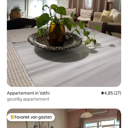
Appartement in Vathi
Gemiddelde be
4,85 (27)
gezellig appartement
Favoriet van gasten
Topfavoriet van gasten