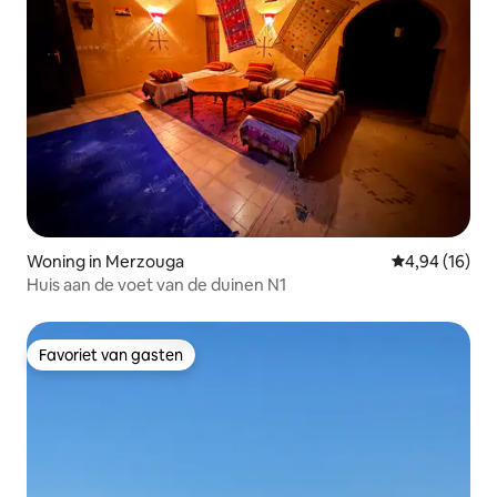
Woning in Merzouga
Gemiddelde be
4,94 (16)
Huis aan de voet van de duinen N1
Favoriet van gasten
Favoriet van gasten