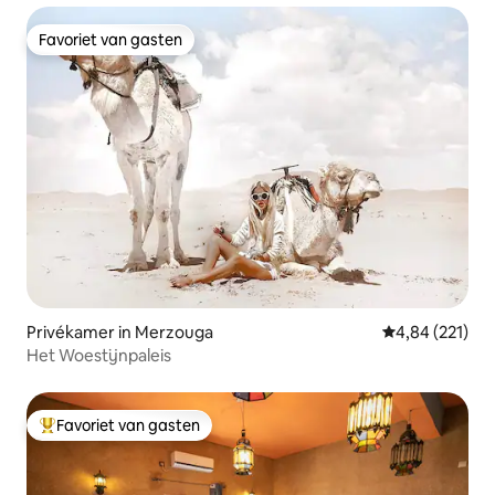
Favoriet van gasten
Favoriet van gasten
Privékamer in Merzouga
Gemiddelde beo
4,84 (221)
Het Woestijnpaleis
Favoriet van gasten
Topfavoriet van gasten