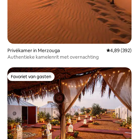
Privékamer in Merzouga
Gemiddelde beo
4,89 (392)
Authentieke kamelenrit met overnachting
Favoriet van gasten
Favoriet van gasten