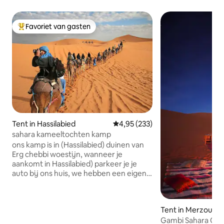
Favoriet van gasten
Topfavoriet van gasten
Tent in Hassilabied
Gemiddelde beoordeling van 4,95
4,95 (233)
sahara kameeltochten kamp
ons kamp is in (Hassilabied) duinen van
Erg chebbi woestijn, wanneer je
aankomt in Hassilabied) parkeer je je
auto bij ons huis, we hebben een eigen
parkeerplaats en we hebben een huis
voor gasten waar ze thee kunnen
drinken voor gastvrijheid. En maak je
Tent in Merzouga
rugzakken klaar voor de nacht in het
Gambi Sahara Ca
woestijnkamp, je hebt 1 uur kameelrit