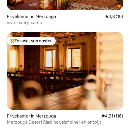
Privékamer in Merzouga
Gemiddelde b
4,8 (10)
viva-luxury-camp
Favoriet van gasten
Topfavoriet van gasten
Privékamer in Merzouga
Gemiddelde beo
4,91 (116)
Merzouga Desert Riad inclusief diner en ontbijt