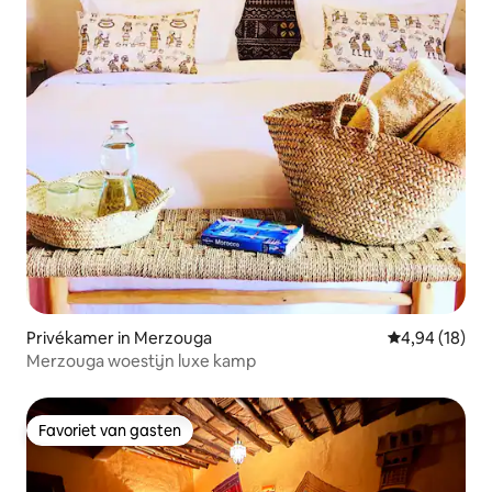
Privékamer in Merzouga
Gemiddelde be
4,94 (18)
Merzouga woestijn luxe kamp
Favoriet van gasten
Favoriet van gasten