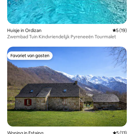
Huisje in Ordizan
Gemiddelde
5 (19)
Zwembad Tuin Kindvriendelijk Pyreneeën Tourmalet
Favoriet van gasten
Favoriet van gasten
Woning in Estaing
Gemiddelde
5 (13)