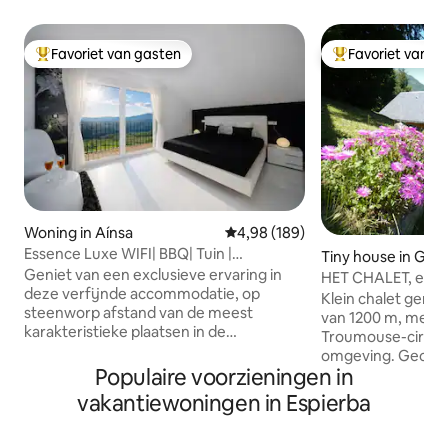
Favoriet van gasten
Favoriet van g
Topfavoriet van gasten
Topfavoriet van 
Woning in Aínsa
Gemiddelde beoordeling van 4,98
4,98 (189)
Essence Luxe WIFI| BBQ| Tuin |
Tiny house in Gèd
Parking|Bad
Geniet van een exclusieve ervaring in
HET CHALET, een ec
deze verfijnde accommodatie, op
Klein chalet gene
steenworp afstand van de meest
van 1200 m, met ui
karakteristieke plaatsen in de
Troumouse-circus,
Pyreneeën en ontworpen om comfort
omgeving. Geclassi
en elegantie te combineren. Wifi| BBQ|
Populaire voorzieningen in
niet naar een magn
Tuin | Speelruimte voor kinderen | Hot
en het beeld zijn
vakantiewoningen in Espierba
tub | Parkeren Ontdek het historische
verzekerd door de
centrum van Aínsa, een van de mooiste
andere roofvogels
middeleeuwse dorpen van Spanje, op