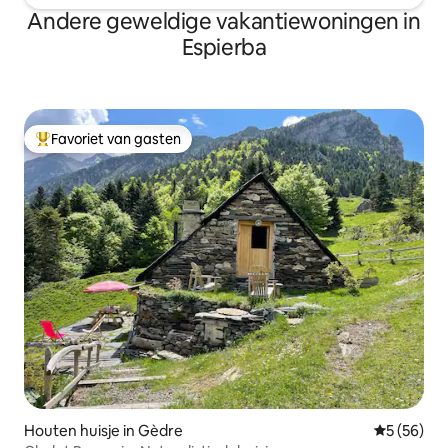
Andere geweldige vakantiewoningen in
Espierba
Favoriet van gasten
Topfavoriet van gasten
Houten huisje in Gèdre
Gemiddelde
5 (56)