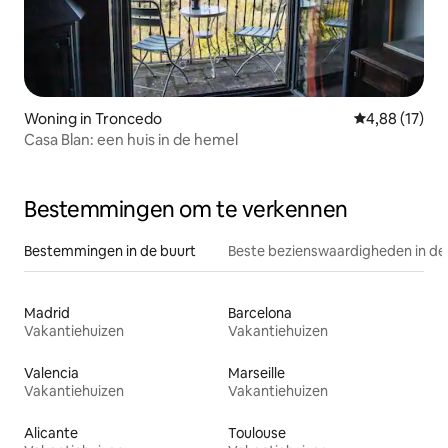
Woning in Troncedo
Gemiddelde be
4,88 (17)
Casa Blan: een huis in de hemel
Bestemmingen om te verkennen
Bestemmingen in de buurt
Beste bezienswaardigheden in de
Madrid
Barcelona
Vakantiehuizen
Vakantiehuizen
Valencia
Marseille
Vakantiehuizen
Vakantiehuizen
Alicante
Toulouse