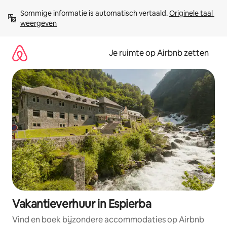
Ga
Sommige informatie is automatisch vertaald. 
Originele taal 
direct
weergeven
naar
inhoud
Je ruimte op Airbnb zetten
Vakantieverhuur in Espierba
Vind en boek bijzondere accommodaties op Airbnb