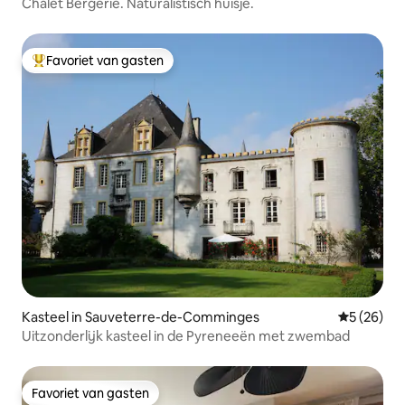
Chalet Bergerie. Naturalistisch huisje.
Favoriet van gasten
Topfavoriet van gasten
Kasteel in Sauveterre-de-Comminges
Gemiddelde
5 (26)
Uitzonderlijk kasteel in de Pyreneeën met zwembad
Favoriet van gasten
Favoriet van gasten