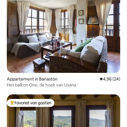
Appartement in Banastón
Gemiddelde be
4,96 (24)
Het balkon One, de hoek van Usana
Favoriet van gasten
Topfavoriet van gasten