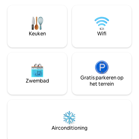
Mogelijkheid tot z
slechts een paar minuten afstand.
halfpension in het
Geniet van routes door het Nationaal
tussenstopgîte (50
Park Ordesa en Monte Perdido in slechts
smaakpapillen verrukken.
75 minuten, of ga naar de
nest voor slechts
indrukwekkende Añisclo Canyon in 45
plek is niet veilig 
Keuken
Wifi
minuten.
geen huisdieren t
Gratis parkeren op
Zwembad
het terrein
Airconditioning