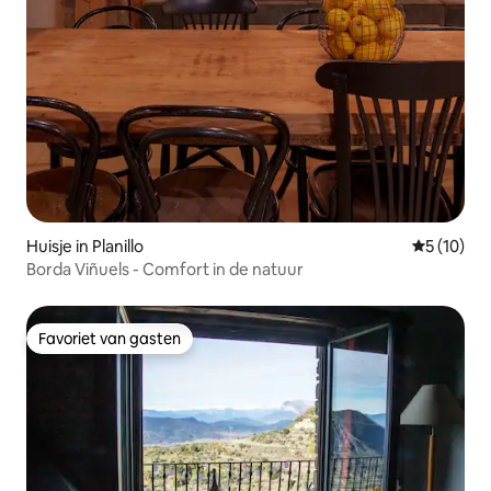
Huisje in Planillo
Gemiddelde
5 (10)
Borda Viñuels - Comfort in de natuur
Favoriet van gasten
Favoriet van gasten