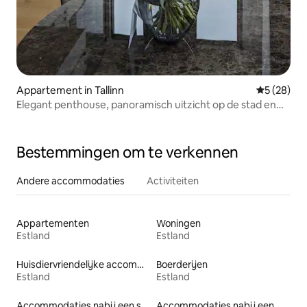
Appartement in Tallinn
Gemiddelde
5 (28)
Elegant penthouse, panoramisch uitzicht op de stad en
sauna.
Bestemmingen om te verkennen
Andere accommodaties
Activiteiten
Appartementen
Woningen
Estland
Estland
Huisdiervriendelijke accommodaties
Boerderijen
Estland
Estland
Accommodaties nabij een strand
Accommodaties nabij een meer