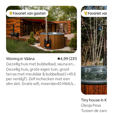
Favoriet van gasten
Favoriet van g
Topfavoriet van gasten
Topfavoriet van 
Woning in Vääna
Gemiddelde beoordeling van 4,99
4,99 (231)
Gezellig huis met bubbelbad, sauna en
grote privétuin
Gezellig huis, grote eigen tuin, groot
terras met meubilair & bubbelbad (+45 €
per verblijf). Zelf inchecken met een
slim slot. Gratis wifi, meerdan40 Mbit/s
voor videogesprekken. Gratis sauna &
open haard in het huis. Gratis BBQ
kolengrill. Gratis parkeren. Bonfire plek
Tiny house in Klo
onder oude eiken in de achtertuin.
Üleoja Pesa
Natuurlijke kreek achter de woning.
Tussen de zandst
Rustig platteland voor natuurliefhebbers