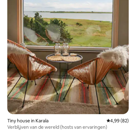
Tiny house in Karala
Gemiddelde be
4,99 (82)
Verblijven van de wereld (hosts van ervaringen)