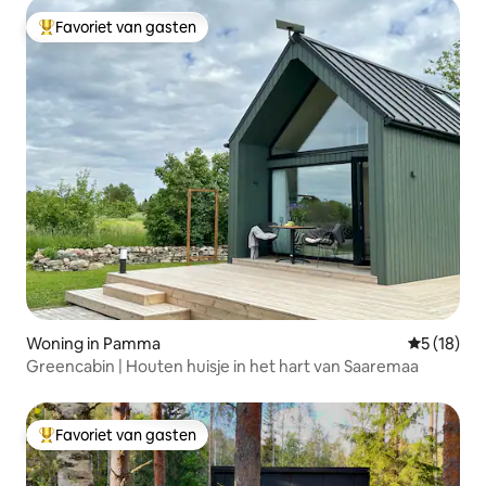
Favoriet van gasten
Topfavoriet van gasten
Woning in Pamma
Gemiddelde
5 (18)
Greencabin | Houten huisje in het hart van Saaremaa
Favoriet van gasten
Topfavoriet van gasten