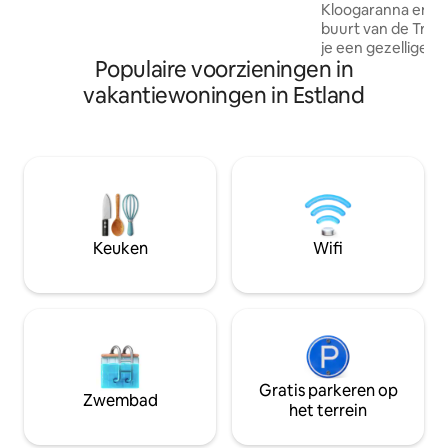
Kloogaranna en he
(geen feesthuis) nog 20 min rijden
buurt van de Trep
vanuit Tallinn. Rustige bospaden in de
je een gezellige
buurt. Historisch landhuis Vääna met
Populaire voorzieningen in
vatsauna. Dit is een plek voor wie rust en
een prachtig park en grote speeltuin op
natuur waardeert
vakantiewoningen in Estland
900 meter afstand.
voorbij op het st
en de avonden on
bubbelbad onder de
compacte en doord
wat je nodig hebt
verblijf – ideaal v
of een rustige vakan
Treppoja-hellinge
Keuken
Wifi
op korte loopafst
Gratis parkeren op
Zwembad
het terrein