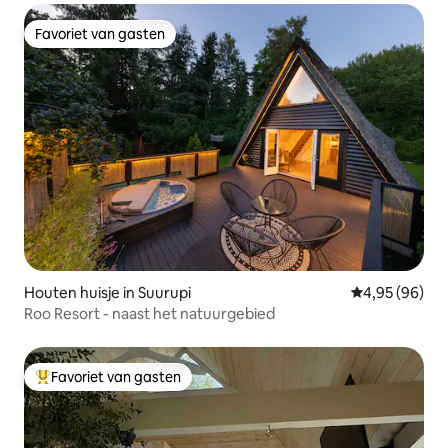
Favoriet van gasten
Favoriet van gasten
Houten huisje in Suurupi
Gemiddelde be
4,95 (96)
Roo Resort - naast het natuurgebied
Favoriet van gasten
Topfavoriet van gasten