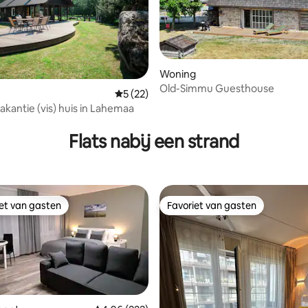
Woning
Old-Simmu Guesthouse
 van 4,92 uit 5, 48 recensies
Gemiddelde beoordeling van 5 uit 5, 22 r
5 (22)
akantie (vis) huis in Lahemaa
Flats nabij een strand
iet van gasten
Favoriet van gasten
iet van gasten
Favoriet van gasten