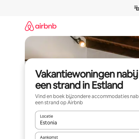
Ga
direct
naar
inhoud
Vakantiewoningen nabij
een strand in Estland
Vind en boek bijzondere accommodaties nab
een strand op Airbnb
Locatie
Wanneer er suggesties beschikbaar zijn, maak je 
Aankomst