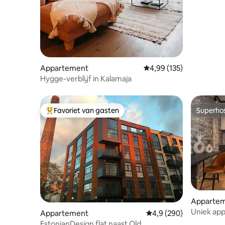
Viljandi
Appartement
Gemiddelde beoordeling 
4,99 (135)
Hygge-verblijf in Kalamaja
Favoriet van gasten
Superho
Topfavoriet van gasten
Superho
Apparte
Uniek ap
Appartement
Gemiddelde beoordeling
4,9 (290)
EstonianDesign flat naast Old