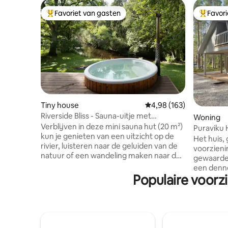
Favoriet van gasten
Favor
Topfavoriet van gasten
Topfavor
Tiny house
Gemiddelde beoordeling 
4,98 (163)
Riverside Bliss - Sauna-uitje met
Woning
bubbelbad
Verblijven in deze mini sauna hut (20 m²)
Puraviku
kun je genieten van een uitzicht op de
Het huis,
rivier, luisteren naar de geluiden van de
voorzieni
natuur of een wandeling maken naar de
gewaarde
kust (20 min) Na de saunasessie kun je
een denne
ontspannen in het bubbelbad. (zonder
Populaire voorz
vakantied
bubbels) Op regenachtige dagen kun je
restauran
Netflix verkennen op 55inch tv of
parkeerpl
bordspellen spelen. Het is mogelijk om
zijn. Het huis heeft een ruime en lichte
ook gebruik te maken van fietsen. Een
keuken-w
andere saunacabine (Riverside Retreat)
slaapkame