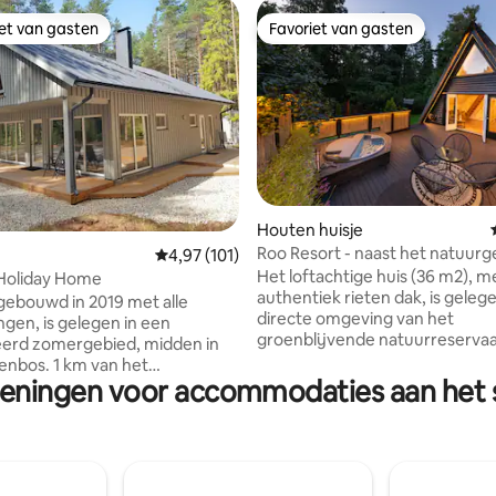
iet van gasten
Favoriet van gasten
iet van gasten
Favoriet van gasten
van 4,98 uit 5, 163 recensies
Houten huisje
Roo Resort - naast het natuurg
Gemiddelde beoordeling van 4,97 uit 5, 101 r
4,97 (101)
Het loftachtige huis (36 m2), m
 Holiday Home
authentiek rieten dak, is gelege
 gebouwd in 2019 met alle
directe omgeving van het
ngen, is gelegen in een
groenblijvende natuurreserva
erd zomergebied, midden in
Muraste en op slechts 10 minu
nbos. 1 km van het
van de zee. Talrijke wandelpad
ieningen voor accommodaties aan het s
orp Roosta, waar een
kustpaden en attracties wacht
t, avonturenpark, buitenbar,
verkenning (zoals de onderste
aats, openbaar zandstrand
vuurtoren van Suurupi, Peter t
Fortress Beach Battery No. 3).
oonkamer, 2 aparte
lange dag kun je heerlijk ontsp
rs, een sauna, een douche,