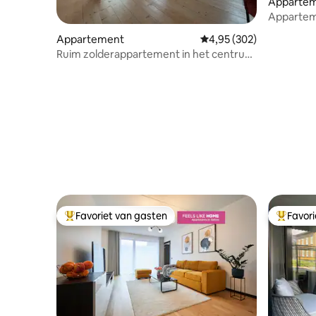
Apparte
Appartem
met uitzi
Appartement
Gemiddelde beoordeling 
4,95 (302)
Ruim zolderappartement in het centrum
van Viljandi
Favoriet van gasten
Favor
Topfavoriet van gasten
Topfavor