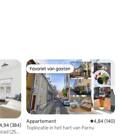
Favoriet van gasten
Favoriet van gasten
Appartement
Gemiddelde beoordeling
4,84 (140)
ecensies
emiddelde beoordeling van 4,94 uit 5, 384 recensies
4,94 (384)
Toplocatie in het hart van Parnu
stad (250