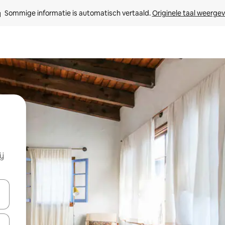
Sommige informatie is automatisch vertaald. 
Originele taal weerge
ij
een keuze met je de pijltjestoetsen omhoog en omlaag, óf door te tik