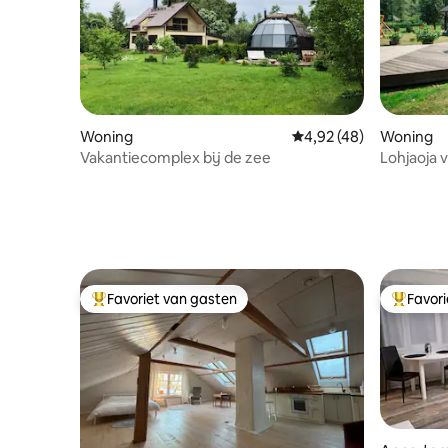
Woning
Gemiddelde beoordeling
4,92 (48)
Woning
Vakantiecomplex bij de zee
Lohjaoja v
Favoriet van gasten
Favor
Topfavoriet van gasten
Topfavor