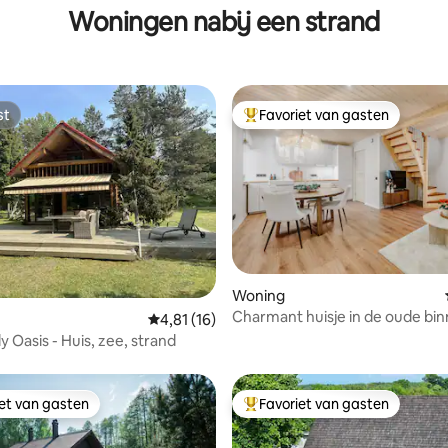
Woningen nabij een strand
st
Favoriet van gasten
st
Topfavoriet van gasten
ling van 5 uit 5, 43 recensies
Woning
Charmant huisje in de oude bin
Gemiddelde beoordeling van 4,81 uit 5, 16 
4,81 (16)
Huisdieren welkom
y Oasis - Huis, zee, strand
iet van gasten
Favoriet van gasten
iet van gasten
Topfavoriet van gasten