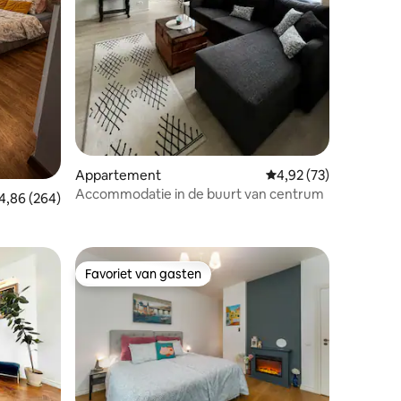
ecensies
Appartement
Gemiddelde beoordelin
4,92 (73)
Accommodatie in de buurt van centrum
emiddelde beoordeling van 4,86 uit 5, 264 recensies
4,86 (264)
Favoriet van gasten
Favoriet van gasten