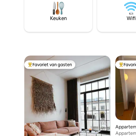
ligt op 40 m van dit huis, dus er is een
een stoombad 
kans dat er tegelijkertijd maximaal twee
er een ka
personen in het andere huis zijn.
ingang op
Keuken
Wifi
Gebruik 
toeslag (o
voorwaard
Favoriet van gasten
Favor
Topfavoriet van gasten
Topfavor
Apparte
Appartem