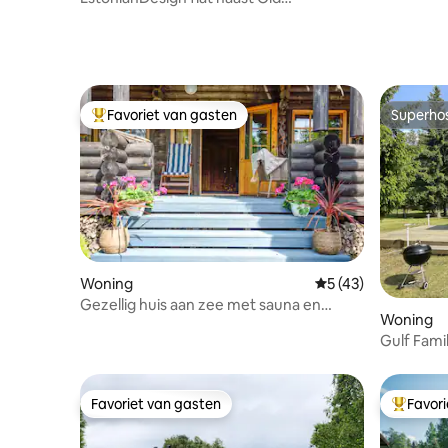
Town&Kultuurikatel
Favoriet van gasten
Superho
Topfavoriet van gasten
Superho
Woning
Gemiddelde beoorde
5 (43)
Gezellig huis aan zee met sauna en
Woning
bubbelbad
Gulf Famil
Favoriet van gasten
Favor
Favoriet van gasten
Topfavor