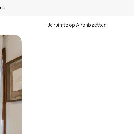
ven
Je ruimte op Airbnb zetten
ken of swipen.