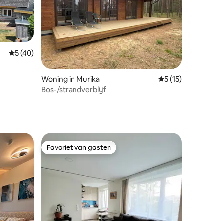
Gemiddelde beoordeling van 5 uit 5, 40 recensies
5 (40)
ecensies
Woning in Murika
Gemiddelde beoorde
5 (15)
Bos-/strandverblijf
Favoriet van gasten
Favoriet van gasten