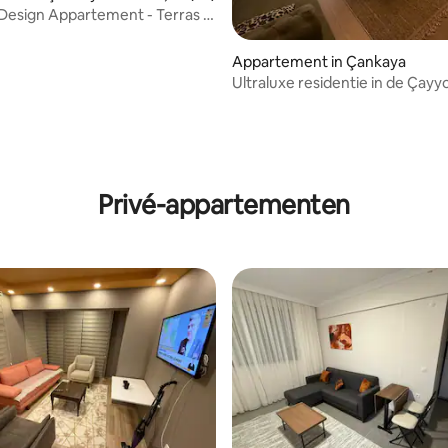
 Design Appartement - Terras &
tie
Appartement in Çankaya
Ultraluxe residentie in de Çayy
te huur per dag
Privé-appartementen