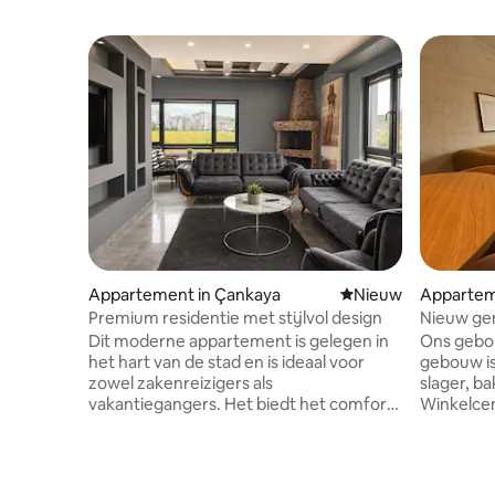
Appartement in Çankaya
Nieuwe accommoda
Nieuw
Appartem
Premium residentie met stijlvol design
Nieuw ge
de metro
Dit moderne appartement is gelegen in
Ons gebo
Gordion
het hart van de stad en is ideaal voor
gebouw is
zowel zakenreizigers als
slager, bakkerij Metro
vakantiegangers. Het biedt het comfort
Winkelce
van je eigen huis met een volledig
Busstati
uitgeruste keuken, snel internet, Netflix
tot Eskisehir
en comfortabele woonruimtes. Dit
cafés , r
appartement is ontworpen voor een
Başkent-B