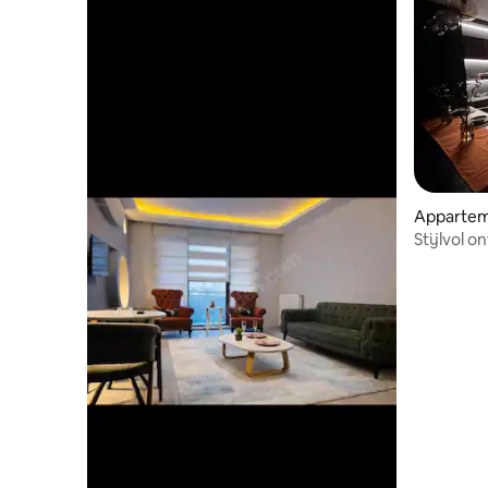
Appartem
Stijlvol 
toegang v