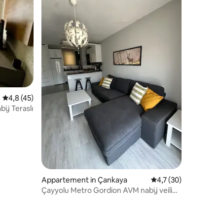
ecensies
Gemiddelde beoordeling van 4,8 uit 5, 45 recensies
4,8 (45)
ij Teraslı
Appartement in Çankaya
Gemiddelde beoordeli
4,7 (30)
Çayyolu Metro Gordion AVM nabij veilig
balkon