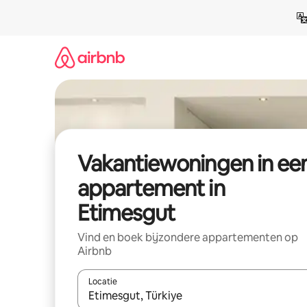
Ga
direct
naar
inhoud
Vakantiewoningen in ee
appartement in
Etimesgut
Vind en boek bijzondere appartementen op
Airbnb
Locatie
Wanneer er suggesties beschikbaar zijn, maak je 