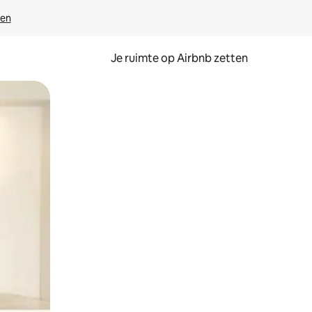
ven
Je ruimte op Airbnb zetten
ken of swipen.