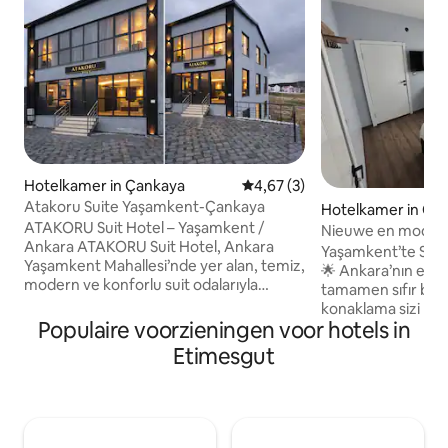
Hotelkamer in Çankaya
Gemiddelde beoordeling van 4,
4,67 (3)
Atakoru Suite Yaşamkent-Çankaya
Hotelkamer in Ça
ATAKORU Suit Hotel – Yaşamkent /
Nieuwe en modern
Ankara ATAKORU Suit Hotel, Ankara
personen in Yaşa
Yaşamkent’te Sıfır
Yaşamkent Mahallesi’nde yer alan, temiz,
🌟 Ankara’nın en n
modern ve konforlu suit odalarıyla
tamamen sıfır bin
misafirlerine ev rahatlığında bir
konaklama sizi bekl
konaklama sunar. Günlük ve haftalık
Populaire voorzieningen voor hotels in
süreli yerleşim iç
konaklamalara uygun olan odalarımız,
kadar ferah, hijyen
Etimesgut
sessiz ve huzurlu bir çevrede
odalarımızla hizmetini
konumlanmıştır. Eğlence merkezlerine,
Çıkanlar: Sıfır & Te
Üniversitelere, Şehir Hastanelerine ve
kullanacağınız yeni eşyal
AVM'lere yakın konumdadır. İş
Sessiz, güvenli; ka
seyahatleri, kısa süreli konaklamalar ve
noktalarına yürü