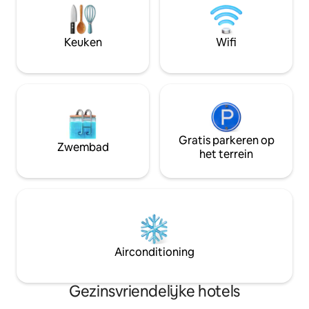
Ankara’da konforlu bir alternatif arayan
Profesyonelce yö
misafirler için idealdir.
suitlerde yerinizi 
Keuken
Wifi
Gratis parkeren op
Zwembad
het terrein
Airconditioning
Gezinsvriendelijke hotels