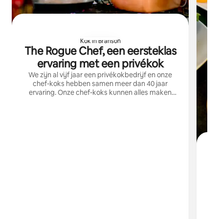
Kok in Branson
The Rogue Chef, een eersteklas
ervaring met een privékok
We zijn al vijf jaar een privékokbedrijf en onze
chef-koks hebben samen meer dan 40 jaar
ervaring. Onze chef-koks kunnen alles maken
wat je wilt laten serveren.
Din
re