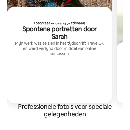
Fotograaf in Overig (Nationaal)
Spontane portretten door
Sarah
Mijn werk was te zien in het tijdschrift TravelOK
en werd verfijnd door middel van online
cursussen.
Ik
va
ge
Professionele foto's voor speciale
gelegenheden