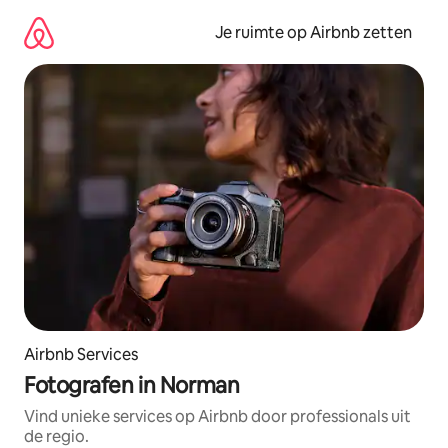
Ga
direct
Je ruimte op Airbnb zetten
naar
inhoud
Airbnb Services
Fotografen in Norman
Vind unieke services op Airbnb door professionals uit
de regio.