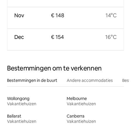
Nov
€ 148
14°C
Dec
€ 154
16°C
Bestemmingen om te verkennen
Bestemmingen in de buurt
Andere accommodaties
Best
Wollongong
Melbourne
Vakantiehuizen
Vakantiehuizen
Ballarat
Canberra
Vakantiehuizen
Vakantiehuizen