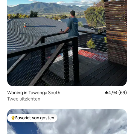
Woning in Tawonga South
Gemiddelde be
4,94 (69)
Twee uitzichten
Favoriet van gasten
Topfavoriet van gasten