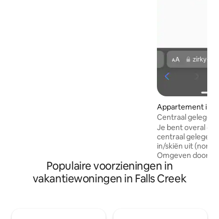
accommodatie. Gelegen in een rustige
baan, op slechts 700 meter van de
winkels en restaurants van Bright. Het
passieve energieontwerp van Aalborg
Bright betekent dat je nog steeds kunt
genieten van maximaal comfort terwijl
je je ecologische voetafdruk
minimaliseert.
Appartement in Fa
Centraal gelegen
Je bent overal dich
centraal gelegen st
in/skiën uit (norm
Omgeven door rest
Populaire voorzieningen in
en gezellige plekk
hangen. Een eigen
vakantiewoningen in Falls Creek
een gemakkelijke 
thee- en koffiefaci
magnetron kun je
lunch of een snack