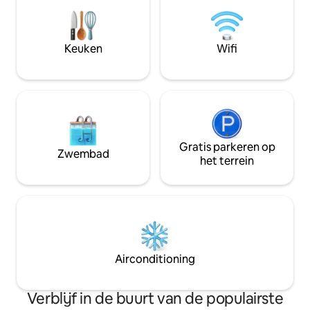
studio blijven voo
gemeenschappelij
droogruimte, skiv
complex. Directe 
Keuken
Wifi
achterste hal.
Gratis parkeren op
Zwembad
het terrein
Airconditioning
Verblijf in de buurt van de populairste