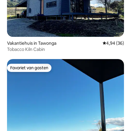
Vakantiehuis in Tawonga
Gemiddelde be
4,94 (36)
Tobacco Kiln Cabin
Favoriet van gasten
Favoriet van gasten