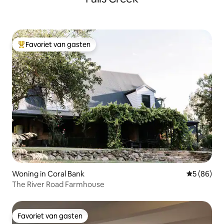
Favoriet van gasten
Topfavoriet van gasten
Woning in Coral Bank
Gemiddelde
5 (86)
The River Road Farmhouse
Favoriet van gasten
Favoriet van gasten