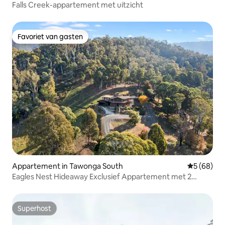
Falls Creek-appartement met uitzicht
Favoriet van gasten
Favoriet van gasten
Appartement in Tawonga South
Gemiddelde
5 (68)
Eagles Nest Hideaway Exclusief Appartement met 2
Slaapkamers
Superhost
Superhost