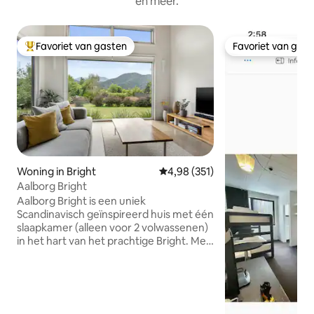
en meer.
Favoriet van gasten
Favoriet van gas
Topfavoriet van gasten
Favoriet van gas
Woning in Bright
Gemiddelde beoordeling van 4,98
4,98 (351)
Aalborg Bright
Aalborg Bright is een uniek
Scandinavisch geïnspireerd huis met één
slaapkamer (alleen voor 2 volwassenen)
in het hart van het prachtige Bright. Met
een spectaculair uitzicht vanuit elke
kamer, kwaliteitsmeubilair en een
duurzaam eigentijds design, stelt het de
maatstaf voor koppels die op zoek zijn
naar duurzame exclusieve