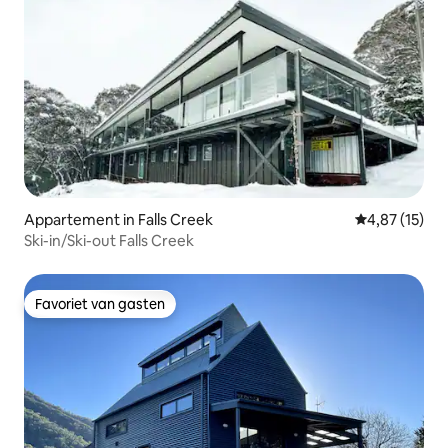
Appartement in Falls Creek
Gemiddelde be
4,87 (15)
Ski-in/Ski-out Falls Creek
Favoriet van gasten
Favoriet van gasten