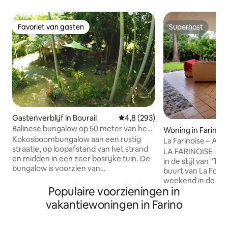
Favoriet van gasten
Superhost
Favoriet van gasten
Superhost
Gastenverblijf in Bourail
Gemiddelde beoordeling van 4,8
4,8 (293)
Balinese bungalow op 50 meter van het
Woning in Farino
strand
Kokosboombungalow aan een rustig
La Farinoise – Au
straatje, op loopafstand van het strand
huis
LA FARINOISE – Ni
en midden in een zeer bosrijke tuin. De
in de stijl van "To
bungalow is voorzien van
buurt van La Foa, 
airconditioning, tv, WiFi, koelkast,
weekend in de bus
magnetron, waterkoker. Handdoeken
Populaire voorzieningen in
familie, max. 2 ste
en beddengoed zijn aanwezig. Buiten is
(jonger dan 14 jaar) Gemaakt v
vakantiewoningen in Farino
een kitchenette met een gashaard, wat
plaatstaal en hout
keukengerei en basisproducten
rustige locatie in 
beschikbaar. Ons huis ligt op een paar