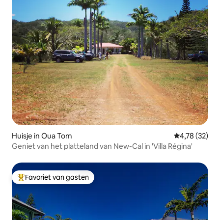
Huisje in Oua Tom
Gemiddelde be
4,78 (32)
Geniet van het platteland van New-Cal in 'Villa Régina'
Favoriet van gasten
Topfavoriet van gasten