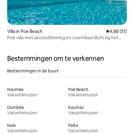
Villa in Poe Beach
Gemiddelde be
4,88 (51)
Poé villa met airconditioning en zwembad dicht bij het
strand
Bestemmingen om te verkennen
Bestemmingen in de buurt
Nouméa
Poe Beach
Vakantiehuizen
Vakantiehuizen
Dumbéa
Koumac
Vakantiehuizen
Vakantiehuizen
Naïa
Païta
Vakantiehuizen
Vakantiehuizen