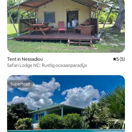
Tent in Nessadiou
Gemiddeld
5 (5)
Safari Lodge NC: Rustig oceaanparadijs
Superhost
Superhost