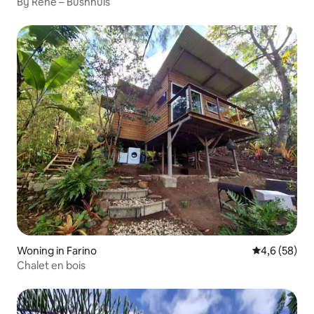
Bij René – Bushhuis
Woning in Farino
Gemiddelde b
4,6 (58)
Chalet en bois