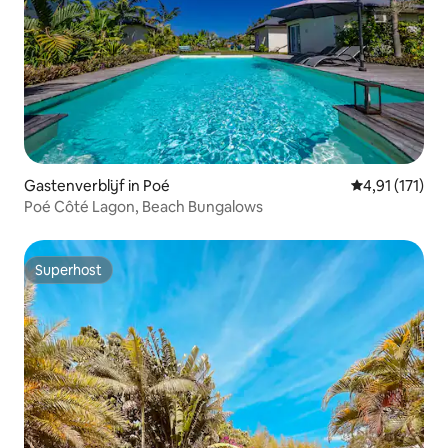
Gastenverblijf in Poé
Gemiddelde be
4,91 (171)
Poé Côté Lagon, Beach Bungalows
Superhost
Superhost