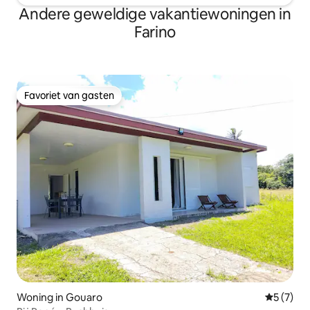
Andere geweldige vakantiewoningen in
Farino
Favoriet van gasten
Favoriet van gasten
Woning in Gouaro
Gemiddeld
5 (7)