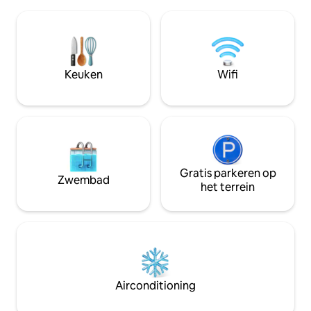
warme en authent
meter van de bungalow. We
komen hier om te
respecteren de rust en privacy van
ontspannen en te delen. 
gasten die ons op elk moment kunnen
minuten van het 
aanspreken. Het gebied is rustig, op het
Fougères: wandeli
schiereiland La Roche Percée, tussen
of per kajak, avon
Keuken
Wifi
zee en rivier. Stranden, watersporten,
natuur en gezellig
wandelingen en ontdekkingen van de
omgeving (Turtle Bay, Domaine de
Gouaro Deva en Poé Beach). De
bungalow ligt op 8 km van het dorp
Bourail, het strand van La Roche Percée
is aangegeven, bij de ingang van het
huis is er een bord "Le Bungalow". Er is
Gratis parkeren op
Zwembad
parkeergelegenheid.
het terrein
Airconditioning