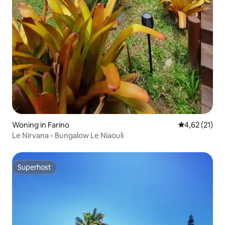
Woning in Farino
Gemiddelde be
4,62 (21)
Le Nirvana - Bungalow Le Niaouli
Superhost
Superhost