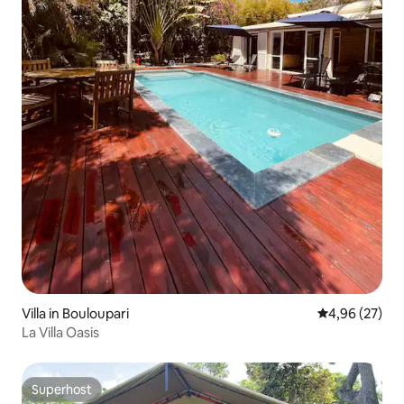
Villa in Bouloupari
Gemiddelde be
4,96 (27)
La Villa Oasis
Superhost
Superhost