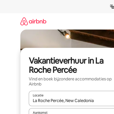
Ga
direct
naar
inhoud
Vakantieverhuur in La
Roche Percée
Vind en boek bijzondere accommodaties op
Airbnb
Locatie
Wanneer er suggesties beschikbaar zijn, maak je 
Aankomst