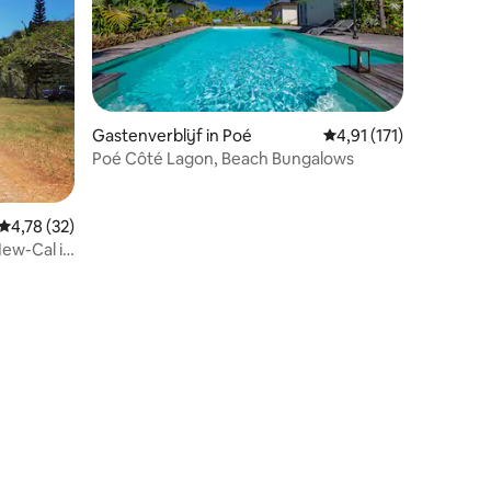
Gastenverblijf in Poé
Gemiddelde beoordeling
4,91 (171)
Poé Côté Lagon, Beach Bungalows
Gemiddelde beoordeling van 4,78 uit 5, 32 recensies
4,78 (32)
New-Cal in
ecensies