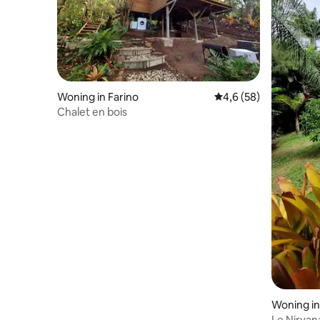
Woning in Farino
Gemiddelde beoordelin
4,6 (58)
Chalet en bois
Woning in
Le Nirvan