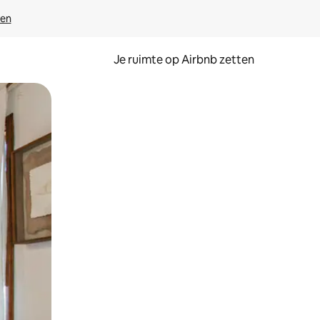
ven
Je ruimte op Airbnb zetten
ken of swipen.