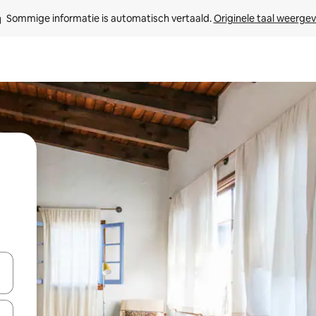
Sommige informatie is automatisch vertaald. 
Originele taal weerge
een keuze met je de pijltjestoetsen omhoog en omlaag, óf door te tik