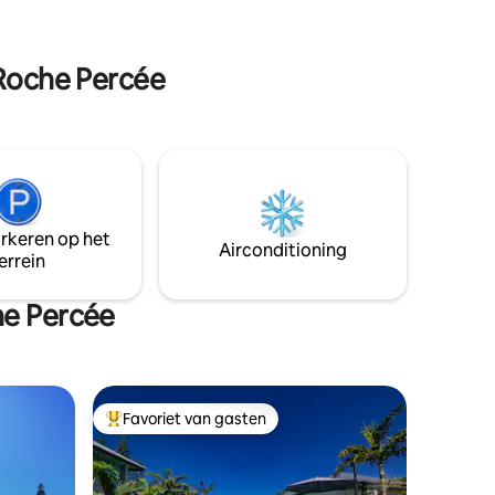
Opmerking: het tarief voor 2 personen is
e Oceaan.
inclusief slechts één slaapkamer.
Mogelijkheid om de 2e slaapkamer te
 Roche Percée
huren tegen meerprijs.
arkeren op het
Airconditioning
errein
he Percée
Favoriet van gasten
Topfavoriet van gasten