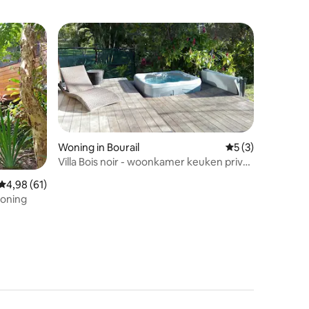
Woning in Bourail
Gemiddelde beoord
5 (3)
Villa Bois noir - woonkamer keuken privé
spa
ecensies
Gemiddelde beoordeling van 4,98 uit 5, 61 recensies
4,98 (61)
ioning