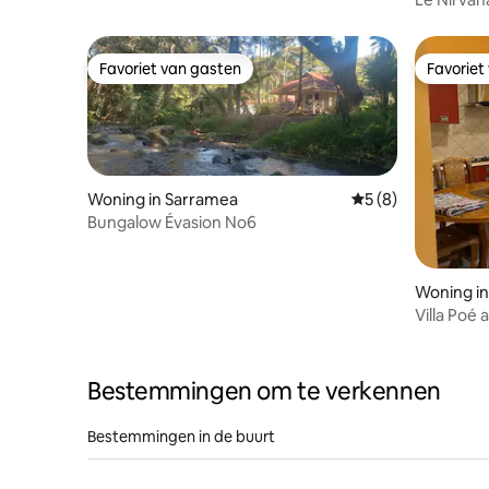
Favoriet van gasten
Favoriet
Favoriet van gasten
Favoriet
Woning in Sarramea
Gemiddelde beoord
5 (8)
Bungalow Évasion No6
Woning i
Villa Poé 
Bestemmingen om te verkennen
Bestemmingen in de buurt