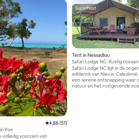
st
Superhost
st
Superhost
Tent in Nessadiou
Safari Lodge NC: Rustig oceaan
 van 4,8 uit 5, 293 recensies
Safari Lodge NC ligt in de onge
wildernis van Nieuw-Caledonië 
een serene ontsnapping waar 
natuur en het rustgevende oc
samenkomen. Luxe eco-bunga
(Glamping) met eigen terrasse
uit tot zachte briesjes en uitzic
lagune. Ontwaak met vogelgez
ontspan onder de sterrenhemel
volledige rust. Perfect voor ge
Gemiddelde beoordeling van 4,86 uit 5, 51 r
4,86 (51)
koppels die op zoek zijn naar r
 in Poe
ontspanning te midden van we
s volledig voorzien van
landschappen en lege strande