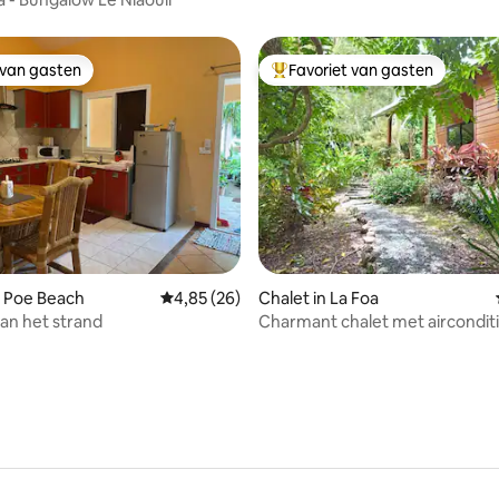
 van gasten
Favoriet van gasten
 van gasten
Topfavoriet van gasten
eling van 5 uit 5, 8 recensies
n Poe Beach
Gemiddelde beoordeling van 4,85 uit 5, 26 r
4,85 (26)
Chalet in La Foa
aan het strand
Charmant chalet met aircondit