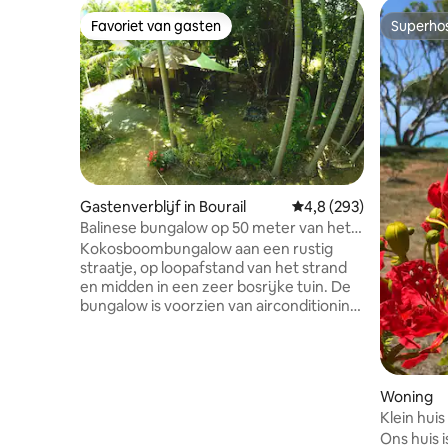
Favoriet van gasten
Superho
Favoriet van gasten
Superho
Gastenverblijf in Bourail
Gemiddelde beoordeling
4,8 (293)
Balinese bungalow op 50 meter van het
strand
Kokosboombungalow aan een rustig
straatje, op loopafstand van het strand
en midden in een zeer bosrijke tuin. De
bungalow is voorzien van airconditioning,
tv, WiFi, koelkast, magnetron,
waterkoker. Handdoeken en
beddengoed zijn aanwezig. Buiten is een
kitchenette met een gashaard, wat
Woning
keukengerei en basisproducten
Klein huis
beschikbaar. Ons huis ligt op een paar
Ons huis i
meter van de bungalow. We respecteren