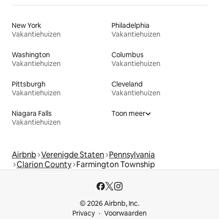
New York
Philadelphia
Vakantiehuizen
Vakantiehuizen
Washington
Columbus
Vakantiehuizen
Vakantiehuizen
Pittsburgh
Cleveland
Vakantiehuizen
Vakantiehuizen
Niagara Falls
Toon meer
Vakantiehuizen
Airbnb
Verenigde Staten
Pennsylvania
Clarion County
Farmington Township
© 2026 Airbnb, Inc.
Privacy
Voorwaarden