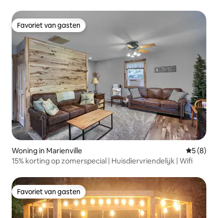
Favoriet van gasten
Favoriet van gasten
Woning in Marienville
Gemiddeld
5 (8)
15% korting op zomerspecial | Huisdiervriendelijk | Wifi
Favoriet van gasten
Favoriet van gasten