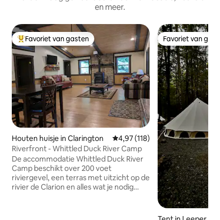
en meer.
Favoriet van gasten
Favoriet van gas
Topfavoriet van gasten
Favoriet van gas
Houten huisje in Clarington
Gemiddelde beoordeling van 4,97
4,97 (118)
Riverfront - Whittled Duck River Camp
De accommodatie Whittled Duck River
Camp beschikt over 200 voet
riviergevel, een terras met uitzicht op de
rivier de Clarion en alles wat je nodig
hebt voor een rustig toevluchtsoord.
Het huisje ligt stroomopwaarts van
zowel Clear Creek als Cook Forest State
Tent in Leeper