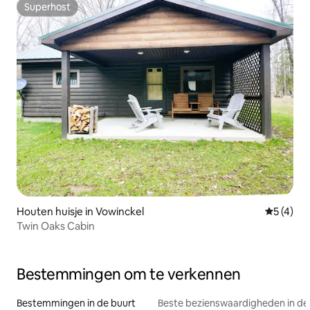
Superhost
Superhost
Houten huisje in Vowinckel
Gemiddeld
5 (4)
Twin Oaks Cabin
Bestemmingen om te verkennen
Bestemmingen in de buurt
Beste bezienswaardigheden in de