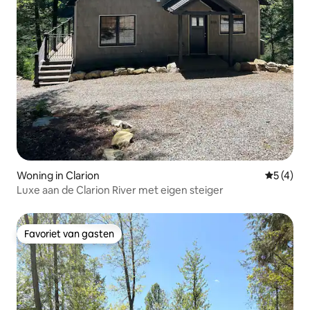
Woning in Clarion
Gemiddeld
5 (4)
Luxe aan de Clarion River met eigen steiger
Favoriet van gasten
Favoriet van gasten