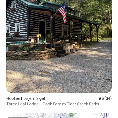
Houten huisje in Sigel
Gemiddelde
5 (34)
Three Leaf Lodge – Cook Forest/Clear Creek Parks